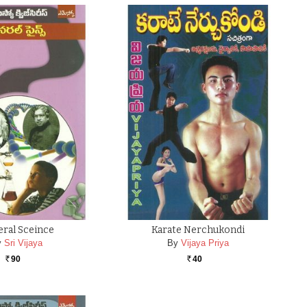
ral Sceince
Karate Nerchukondi
y
Sri Vijaya
By
Vijaya Priya
90
40
Rs.
Rs.