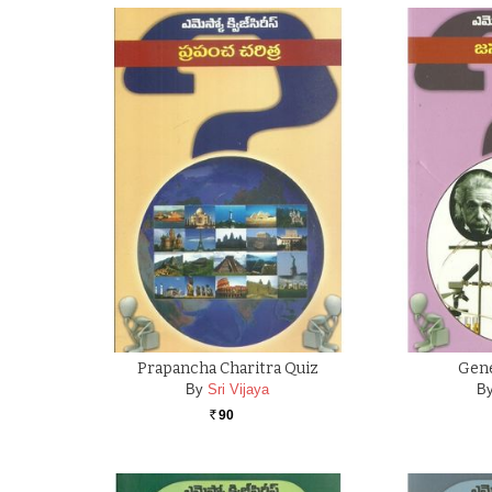
Prapancha Charitra Quiz
Gene
By
Sri Vijaya
B
90
Rs.