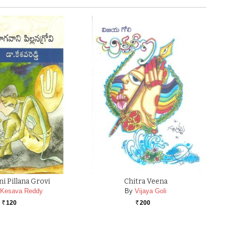
i Pillana Grovi
Chitra Veena
 Kesava Reddy
By
Vijaya Goli
120
200
Rs.
Rs.