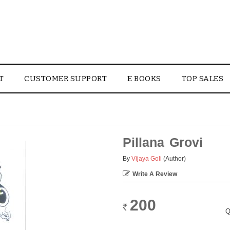
T
CUSTOMER SUPPORT
E BOOKS
TOP SALES
Pillana Grovi
By
Vijaya Goli
(Author)
Write A Review
200
Rs.
Q