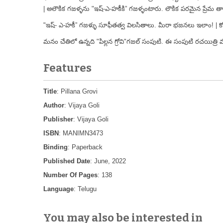
| అలౌకిక గజళ్ళను "ఇష్-ఎ-హకీకి” గజళ్ళంటారు. లౌకిక పరమైన ప్రేమ 
"ఇష్- ఎ-హకీ” గజళ్ళు సూఫీతత్వ విలసితాలు. మీరా భజనలు ఇలాం! | కోవకు
మనం చేతిలో ఉన్నది "పిల్లన గ్రోవి"గజల్ సంపుటి. ఈ సంపుటి రచయిత్రి
Features
Title
: Pillana Grovi
Author
: Vijaya Goli
Publisher
: Vijaya Goli
ISBN
: MANIMN3473
Binding
: Paperback
Published Date
: June, 2022
Number Of Pages
: 138
Language
: Telugu
You may also be interested in