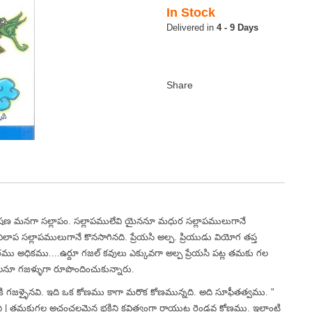
In Stock
4 - 9 Days
భాషణ మనగా సల్లాపం. సల్లాపములేవి యైననూ మధుర సల్లాపములుగానే
ప సల్లాపములుగానే కొనసాగినది. ప్రేయసి అల్ప. ప్రియుడు వియోగ తప్త
 అధికము....ఉర్దూ గజల్ కవులు ఎక్కువగా అల్ప ప్రేయసి పట్ల తమకు గల
నూ గజళ్ళుగా రూపొందించుకున్నారు.
ికి గజళ్ళైనవి. ఇది ఒక కోణము కాగా మరొక కోణమున్నది. అది సూఫీతత్వము. "
ని | తమకుగల అచంచలమైన భక్తిని కవిత్వంగా రాయుట రెండవ కోణము. ఇలాంటి