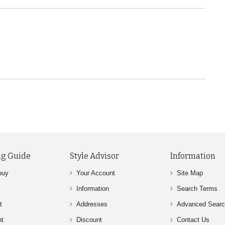
g Guide
Style Advisor
Information
buy
Your Account
Site Map
Information
Search Terms
t
Addresses
Advanced Sear
nt
Discount
Contact Us