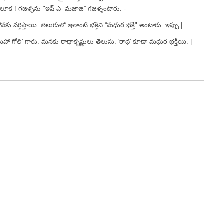
తాలూక ! గజళ్ళను "ఇష్-ఎ- మజాజి” గజళ్ళంటారు. -
 వర్తిస్తాయి. తెలుగులో ఇలాంటి భక్తిని “మధుర భక్తి" అంటారు. ఇప్పు |
 మహా గోలి' గారు. మనకు రాధాకృష్ణులు తెలుసు. 'రాధ' కూడా మధుర భక్తియి. |