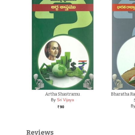
Artha Shastramu
Bharatha Ra
By
Sri Vijaya
B
90
Rs.
Reviews