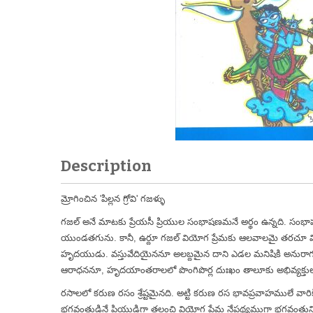
Description
మ్రోగించిన 'పిల్లన గ్రోవి' గజళ్ళు
గజల్ అనే మాటకు ప్రేయసీ ప్రియుల సంభాషణమనే అర్థం ఉన్నది. సం
యుండతగును. కానీ, ఉర్దూ గజల్ వియోగ ప్రేమకు ఆలవాలమై తరచూ విలా
హృదయుడు. వస్తువేదియైననూ అలబ్దమైన దాని ఎడల మనిషికి అనురాగము
ఆరాధననూ, హృదయాంతరాలలో పొంగిపొర్ల దుఃఖం తాలూకు అభివ్యక్తుల
రసాలలో కరుణ రసం శ్రేష్టమైనది. అట్టి కరుణ రస భావప్రవాహములే వార
భగవంతుడినే ప్రియుడిగా తలంచి వియోగ ప్రేమ నేపథ్యముగా భగవంతు