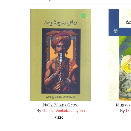
Nalla Pillana Grovi
Mugavan
By
Gundla Venkatanarayana
By
Dr
120
Rs.