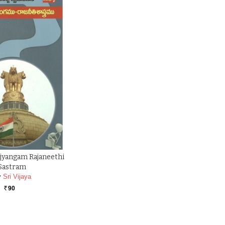
jyangam Rajaneethi
Sastram
y
Sri Vijaya
90
Rs.