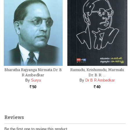
Bharatha Rajyanga Nirmata Dr. B
Ramudu, Krishunudu, Marmalu
R Ambedkar
Dr. B. R. …
By
Surya
By
Dr B R Ambedkar
50
40
Rs.
Rs.
Reviews
Be the first one to review this product