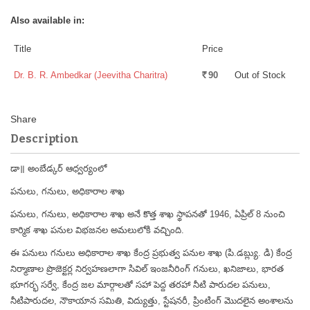
Also available in:
Title
Price
Dr. B. R. Ambedkar (Jeevitha Charitra)
90
Out of Stock
Rs.
Description
డా॥ అంబేడ్కర్ ఆధ్వర్యంలో
పనులు, గనులు, అధికారాల శాఖ
పనులు, గనులు, అధికారాల శాఖ అనే కొత్త శాఖ స్థాపనతో 1946, ఏప్రిల్ 8 నుంచి
కార్మిక శాఖ పనుల విభజనల అమలులోకి వచ్చింది.
ఈ పనులు గనులు అధికారాల శాఖ కేంద్ర ప్రభుత్వ పనుల శాఖ (పి.డబ్ల్యు. డి) కేంద్ర
నిర్మాణాల ప్రొజెక్టర్ల నిర్వహణలాగా సివిల్ ఇంజనీరింగ్ గనులు, ఖనిజాలు, భారత
భూగర్భ సర్వే, కేంద్ర జల మార్గాలతో సహా పెద్ద తరహా నీటి పారుదల పనులు,
నీటిపారుదల, నౌకాయాన సమితి, విద్యుత్తు, స్టేషనరీ, ప్రింటింగ్ మొదలైన అంశాలను