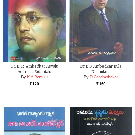
Dr. B. R. Ambedkar Asyalu
Dr B R Ambedkar Kula
Adarsalu Sidantalu
Nirmulana
By
K A Ramulu
By
D Candrashekar
120
160
Rs.
Rs.