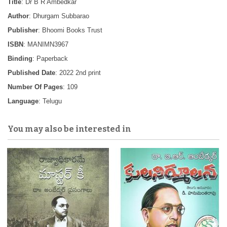
Title
: Dr B R Ambedkar
Author
: Dhurgam Subbarao
Publisher
: Bhoomi Books Trust
ISBN
: MANIMN3967
Binding
: Paperback
Published Date
: 2022 2nd print
Number Of Pages
: 109
Language
: Telugu
You may also be interested in