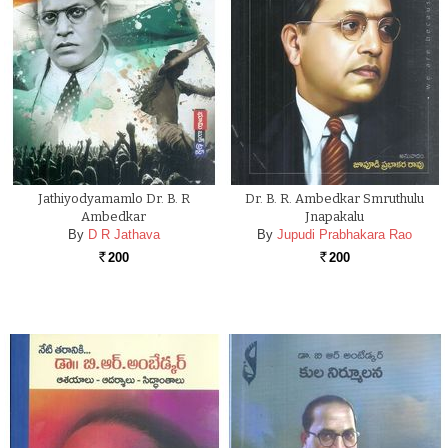
Jathiyodyamamlo Dr. B. R
Dr. B. R. Ambedkar Smruthulu
Ambedkar
Jnapakalu
By
D R Jathava
By
Jupudi Prabhakara Rao
200
200
Rs.
Rs.