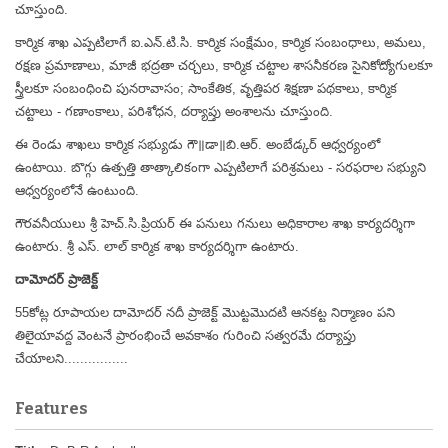
చూస్తుంది.
కార్మిక శాఖ ఎప్పటిలాగే ఐ.ఎన్.టి.సి. కార్మిక సంక్షేమం, కార్మిక సంబంధాలు, అమలు,
రక్షణ ప్రమాణాలు, మాజీ భద్రతా చర్చలు, కార్మిక చట్టాల శాసనీకరణ సైనికోద్యోగులకూ
స్త్రీలకూ సంబంధించి పునరావాసం; సాంకేతిక, వృత్తిపర శిక్షణా పథకాలు, కార్మిక
చట్టాలు - గణాంకాలు, పరిశోధన, దర్యాప్తు అంశాలను చూస్తుంది.
ఈ రెండు శాఖలు కార్మిక సభ్యుడు గౌ॥డా॥బి.ఆర్. అంబేడ్కర్ ఆధ్వర్యంలో
ఉంటాయి. బొగ్గు ఉత్పత్తి తాత్కాలికంగా ఎప్పటిలాగే పరిశ్రమలు - సరఫరాల సభ్యుని
ఆధ్వర్యంలోనే ఉంటుంది.
గౌరవనీయులు శ్రీ హెచ్.సి.ప్రియర్ ఈ పనులు గనులు అధికారాల శాఖ కార్యదర్శిగా
ఉంటారు. శ్రీ ఎస్. లాల్ కార్మిక శాఖ కార్యదర్శిగా ఉంటారు.
దామోదర్ ప్రాజెక్ట్
55కోట్ల రూపాయల దామోదర్ నదీ ప్రాజెక్ట్ మొట్టమొదటి ఆనకట్ట నిర్మాణం పని
తిలైయావద్ద వెంటనే ప్రారంభించే అవకాశం గురించి సత్వరమే దర్యాప్తు
చేయాలని................
Features