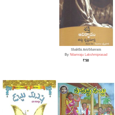
Shakthi Avirbhavam
By
Nilamraju Lakshmiprasad
50
Rs.