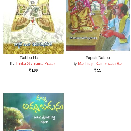
Dabbu Manishi
Papisti Dabbu
By
Lanka Sivarama Prasad
By
Machiraju Kameswara Rao
100
55
Rs.
Rs.