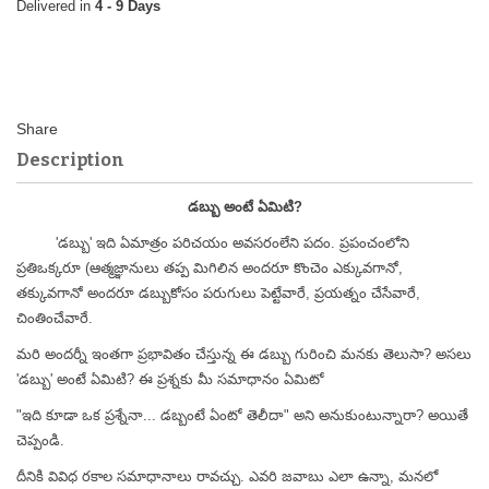
4 - 9 Days
Description
డబ్బు అంటే ఏమిటి?
'డబ్బు' ఇది ఏమాత్రం పరిచయం అవసరంలేని పదం. ప్రపంచంలోని
ప్రతిఒక్కరూ (ఆత్మజ్ఞానులు తప్ప మిగిలిన అందరూ కొంచెం ఎక్కువగానో,
తక్కువగానో అందరూ డబ్బుకోసం పరుగులు పెట్టేవారే, ప్రయత్నం చేసేవారే,
చింతించేవారే.
మరి అందర్నీ ఇంతగా ప్రభావితం చేస్తున్న ఈ డబ్బు గురించి మనకు తెలుసా? అసలు
'డబ్బు' అంటే ఏమిటి? ఈ ప్రశ్నకు మీ సమాధానం ఏమిటో
"ఇది కూడా ఒక ప్రశ్నేనా... డబ్బంటే ఏంటో తెలీదా" అని అనుకుంటున్నారా? అయితే
చెప్పండి.
దీనికి వివిధ రకాల సమాధానాలు రావచ్చు. ఎవరి జవాబు ఎలా ఉన్నా, మనలో