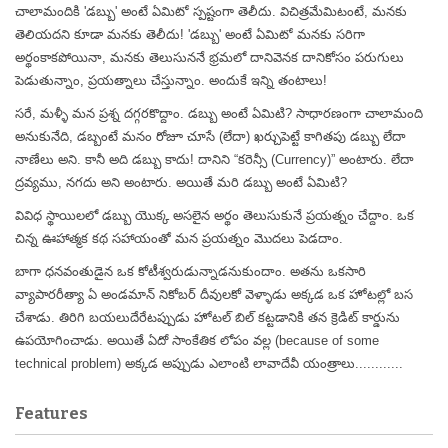
చాలామందికి 'డబ్బు' అంటే ఏమిటో స్పష్టంగా తెలీదు. విచిత్రమేమిటంటే, మనకు
తెలియదని కూడా మనకు తెలీదు! 'డబ్బు' అంటే ఏమిటో మనకు సరిగా
అర్థంకాకపోయినా, మనకు తెలుసుననే భ్రమలో దానివెనక దానికోసం పరుగులు
పెడుతున్నాం, ప్రయత్నాలు చేస్తున్నాం. అందుకే ఇన్ని తంటాలు!
సరే, మళ్ళీ మన ప్రశ్న దగ్గరకొద్దాం. డబ్బు అంటే ఏమిటి? సాధారణంగా చాలామంది
అనుకునేది, డబ్బంటే మనం రోజూ చూసే (లేదా) ఖర్చుపెట్టే కాగితపు డబ్బు లేదా
నాణేలు అని. కానీ అది డబ్బు కాదు! దానిని “కరెన్సీ (Currency)” అంటారు. లేదా
ద్రవ్యము, నగదు అని అంటారు. అయితే మరి డబ్బు అంటే ఏమిటి?
వివిధ స్థాయిలలో డబ్బు యొక్క అసలైన అర్థం తెలుసుకునే ప్రయత్నం చేద్దాం. ఒక
చిన్న ఊహాత్మక కథ సహాయంతో మన ప్రయత్నం మొదలు పెడదాం.
బాగా ధనవంతుడైన ఒక కోటీశ్వరుడున్నాడనుకుందాం. అతను ఒకసారి
వ్యాపారరీత్యా ఏ అండమాన్ నికోబర్ దీవులకో వెళ్ళాడు అక్కడ ఒక హోటల్లో బస
చేశాడు. తిరిగి బయలుదేరేటప్పుడు హోటల్ బిల్ కట్టడానికి తన క్రెడిట్ కార్డును
ఉపయోగించాడు. అయితే ఏదో సాంకేతిక లోపం వల్ల (because of some
technical problem) అక్కడ అప్పుడు ఎలాంటి లావాదేవీ యంత్రాలు............
Features