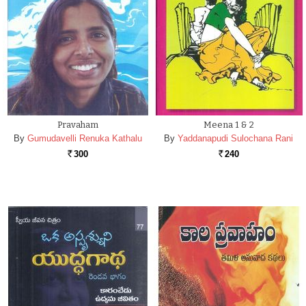
Pravaham
Meena 1 & 2
By
Gumudavelli Renuka Kathalu
By
Yaddanapudi Sulochana Rani
300
240
Rs.
Rs.