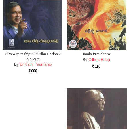
Oka Asprushyuni Yudha Gadha 2
Kaala Pravaham
Nd Part
By
Gillella Balaji
By
Dr Kathi Padmarao
110
Rs.
600
Rs.