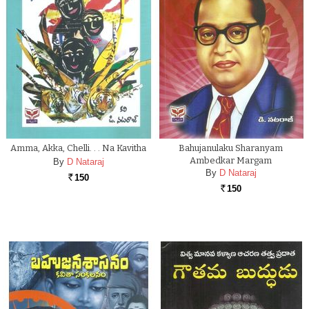
Amma, Akka, Chelli. . . Na Kavitha
Bahujanulaku Sharanyam
Ambedkar Margam
By
D Nataraj
By
D Nataraj
150
Rs.
150
Rs.