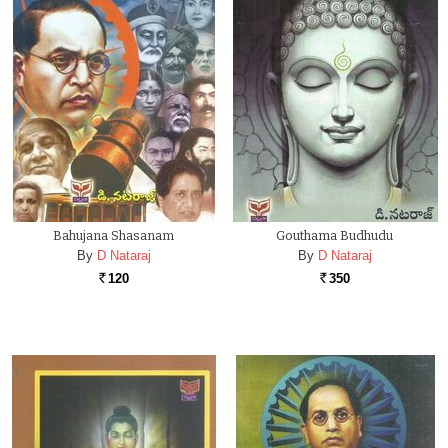
Bahujana Shasanam
Gouthama Budhudu
By
D Nataraj
By
D Nataraj
120
350
Rs.
Rs.