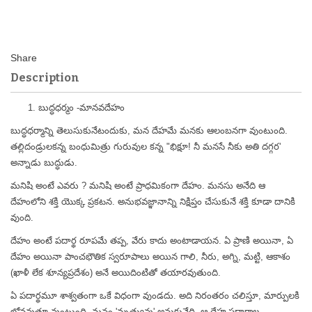
Description
బుద్ధధర్మం -మానవదేహం
బుద్ధధర్మాన్ని తెలుసుకునేటందుకు, మన దేహమే మనకు ఆలంబనగా వుంటుంది.
తల్లిదండ్రులకన్న బంధుమిత్రు గురువుల కన్న "భిక్షూ! నీ మనసే నీకు అతి దగ్గర'
అన్నాడు బుద్ధుడు.
మనిషి అంటే ఎవరు ? మనిషి అంటే ప్రాధమికంగా దేహం. మనసు అనేది ఆ
దేహంలోని శక్తి యొక్క ప్రకటన. అనుభవజ్ఞానాన్ని నిక్షిప్తం చేసుకునే శక్తి కూడా దానికి
వుంది.
దేహం అంటే పదార్థ రూపమే తప్ప, వేరు కాదు అంటాడాయన. ఏ ప్రాణి అయినా, ఏ
దేహం అయినా పాంచభౌతిక స్వరూపాలు అయిన గాలి, నీరు, అగ్ని, మట్టి, ఆకాశం
(ఖాళీ లేక శూన్యప్రదేశం) అనే అయిదింటితో తయారవుతుంది.
ఏ పదార్థమూ శాశ్వతంగా ఒకే విధంగా వుండదు. అది నిరంతరం చలిస్తూ, మార్పులకి
లోనవుతూ వుంటుంది. మనం 'మృత్యువు' అనుకునేది, ఆ దేహ పదార్ధాల