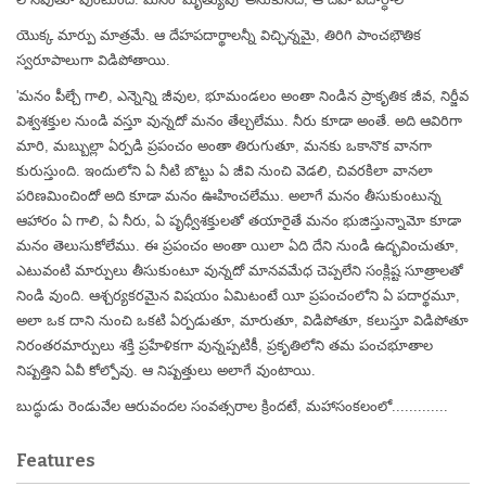
యొక్క మార్పు మాత్రమే. ఆ దేహపదార్థాలన్నీ విచ్ఛిన్నమై, తిరిగి పాంచభౌతిక
స్వరూపాలుగా విడిపోతాయి.
'మనం పీల్చే గాలి, ఎన్నెన్ని జీవుల, భూమండలం అంతా నిండిన ప్రాకృతిక జీవ, నిర్జీవ
విశ్వశక్తుల నుండి వస్తూ వున్నదో మనం తేల్చలేము. నీరు కూడా అంతే. అది ఆవిరిగా
మారి, మబ్బుల్లా ఏర్పడి ప్రపంచం అంతా తిరుగుతూ, మనకు ఒకానొక వానగా
కురుస్తుంది. ఇందులోని ఏ నీటి బొట్టు ఏ జీవి నుంచి వెడలి, చివరకిలా వానలా
పరిణమించిందో అది కూడా మనం ఊహించలేము. అలాగే మనం తీసుకుంటున్న
ఆహారం ఏ గాలి, ఏ నీరు, ఏ పృధ్వీశక్తులతో తయారైతే మనం భుజిస్తున్నామో కూడా
మనం తెలుసుకోలేము. ఈ ప్రపంచం అంతా యిలా ఏది దేని నుండి ఉద్భవించుతూ,
ఎటువంటి మార్పులు తీసుకుంటూ వున్నదో మానవమేధ చెప్పలేని సంక్లిష్ట సూత్రాలతో
నిండి వుంది. ఆశ్చర్యకరమైన విషయం ఏమిటంటే యీ ప్రపంచంలోని ఏ పదార్థమూ,
అలా ఒక దాని నుంచి ఒకటి ఏర్పడుతూ, మారుతూ, విడిపోతూ, కలుస్తూ విడిపోతూ
నిరంతరమార్పులు శక్తి ప్రహేళికగా వున్నప్పటికీ, ప్రకృతిలోని తమ పంచభూతాల
నిష్పత్తిని ఏవీ కోల్పోవు. ఆ నిష్పత్తులు అలాగే వుంటాయి.
బుద్ధుడు రెండువేల ఆరువందల సంవత్సరాల క్రిందటే, మహాసంకలంలో.............
Features