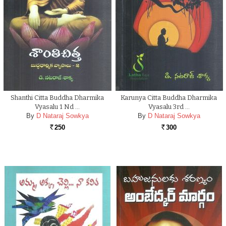
Shanthi Citta Buddha Dharmika
Karunya Citta Buddha Dharmika
Vyasalu 1 Nd …
Vyasalu 3rd …
By
D Nataraj Sowkya
By
D Nataraj Sowkya
250
300
Rs.
Rs.