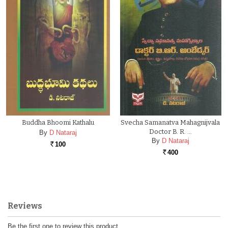
Buddha Bhoomi Kathalu
Svecha Samanatva Mahagnijvala
Doctor B. R. …
By
D Nataraj
By
D Nataraj
100
Rs.
400
Rs.
Reviews
Be the first one to review this product