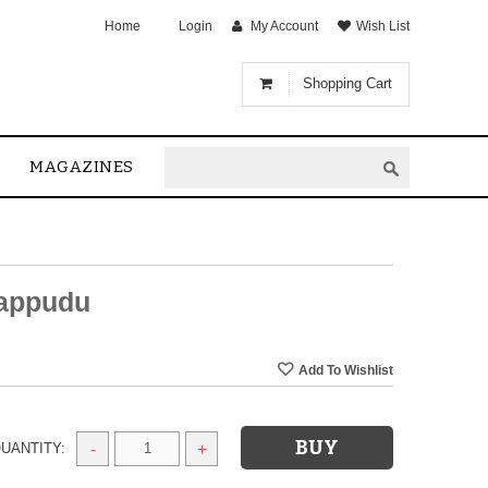
Home
Login
My Account
Wish List
Shopping Cart
MAGAZINES
appudu
UANTITY:
-
+