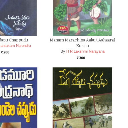
dapu Chappudu
Manam Marachina Aaku ( Aahaara)
rantakam Narendra
Kuralu
By
H R Lakshmi Narayana
200
Rs.
300
Rs.