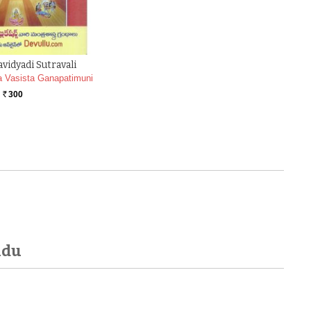
idyadi Sutravali
 Vasista Ganapatimuni
300
Rs.
udu