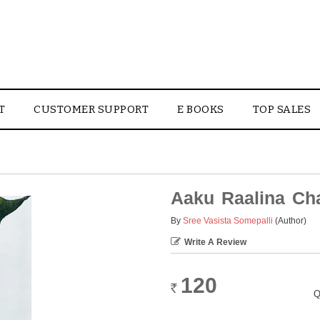
T
CUSTOMER SUPPORT
E BOOKS
TOP SALES
Aaku Raalina Ch
By
Sree Vasista Somepalli
(Author)
Write A Review
120
Rs.
Q