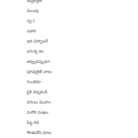
ఇప్పటికైతే
ముంపు
స్వ-1
ఎడారి
ఇది చెప్పాలనే
పగుళ్ళ కల
అప్పుడప్పుడూ...
పూవులైతే చాలు
గుండెకూ
పైకి చెప్పకండి
దిగులు మొహం
మరొక దుఃఖం
పిట్ట కథ
గొంతులేని మాట