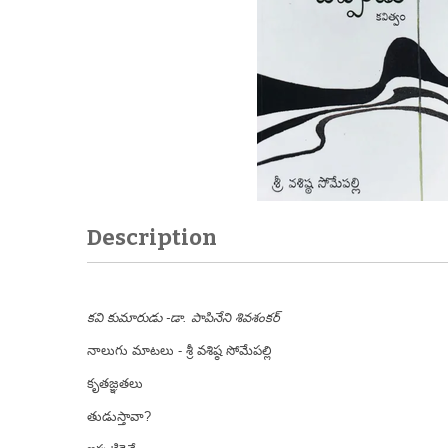
Description
కవి కుమారుడు -డా. పాపినేని శివశంకర్
నాలుగు మాటలు - శ్రీ వశిష్ఠ సోమేపల్లి
కృతజ్ఞతలు
తుడుస్తావా?