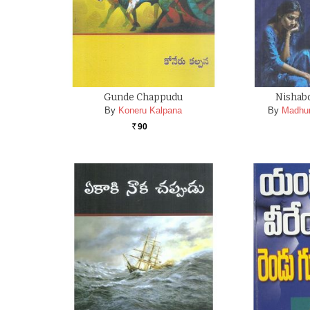
Gunde Chappudu
Nishab
By
Koneru Kalpana
By
Madhu
90
Rs.