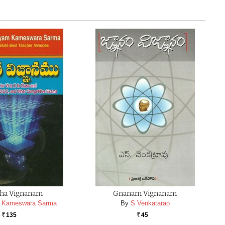
tha Vignanam
Gnanam Vignanam
 Kameswara Sarma
By
S Venkatarao
135
45
Rs.
Rs.