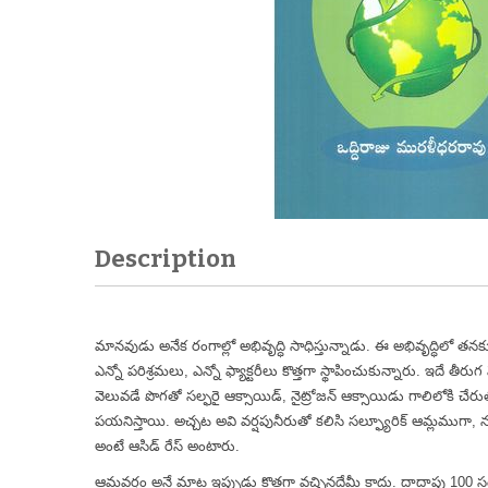
Description
మానవుడు అనేక రంగాల్లో అభివృద్ధి సాధిస్తున్నాడు. ఈ అభివృద్ధిలో త
ఎన్నో పరిశ్రమలు, ఎన్నో ఫ్యాక్టరీలు కొత్తగా స్థాపించుకున్నారు. ఇదే
వెలువడే పొగతో సల్ఫరై ఆక్సాయిడ్, నైట్రోజన్ ఆక్సాయిడు గాలిలోకి చే
పయనిస్తాయి. అచ్చట అవి వర్షపునీరుతో కలిసి సల్ఫ్యూరిక్ ఆమ్లముగా, నత
అంటే ఆసిడ్ రేస్ అంటారు.
ఆమ్లవర్షం అనే మాట ఇప్పుడు కొత్తగా వచ్చినదేమీ కాదు. దాదాపు 100 స