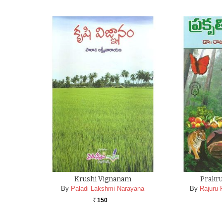
Krushi Vignanam
Prakr
By
Paladi Lakshmi Narayana
By
Rajuru
150
Rs.