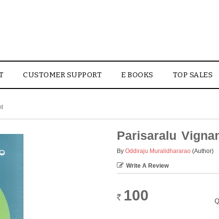
T
CUSTOMER SUPPORT
E BOOKS
TOP SALES
nt
Parisaralu Vign
By
Oddiraju Muralidhararao
(Author)
Write A Review
100
Rs.
Q