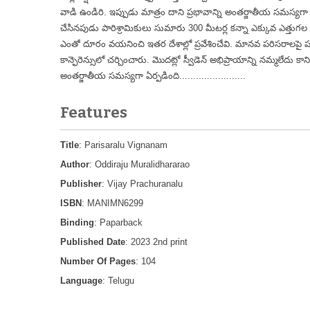
వాడి ఉండిరి. ఇప్పుడు మాత్రం దాని ప్రభావాన్ని అంతర్జాతీయ సమస్యగా గుర
చేసినపుడు పారిశ్రామికులు సుమారు 300 మీటర్ల కన్నా ఎక్కువ ఎత్తుగల ప
ఎంతో దూరం వయనించి ఇతర దేశాల్లో ప్రవేశించేవి. మానవ పరిసరాలపై పడే
కాన్ఫెరెన్సులో చర్చించారు. మొదట్లో స్వీడెన్ అభిప్రాయాన్ని నమ్మలేదు క
అంతర్జాతీయ సమస్యగా ఏర్పడింది........................
Features
Title
: Parisaralu Vignanam
Author
: Oddiraju Muralidhararao
Publisher
: Vijay Prachuranalu
ISBN
: MANIMN6299
Binding
: Paparback
Published Date
: 2023 2nd print
Number Of Pages
: 104
Language
: Telugu