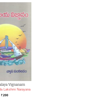
alaya Vignanam
a Lakshmi Narayana
200
Rs.