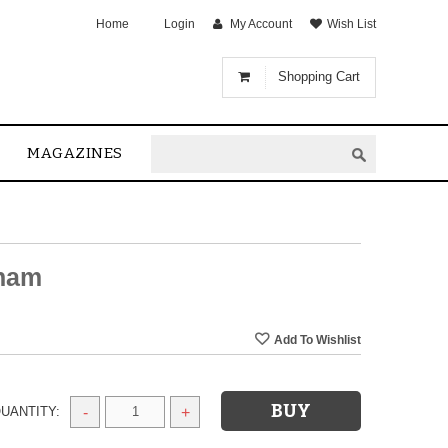
Home
Login
My Account
Wish List
Shopping Cart
MAGAZINES
anam
UANTITY:
-
+