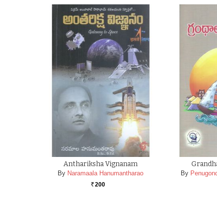
Anthariksha Vignanam
Grandh
By
Naramaala Hanumantharao
By
Penugond
200
Rs.