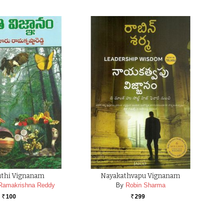
uthi Vignanam
Nayakathvapu Vignanam
 Ramakrishna Reddy
By
Robin Sharma
100
299
Rs.
Rs.