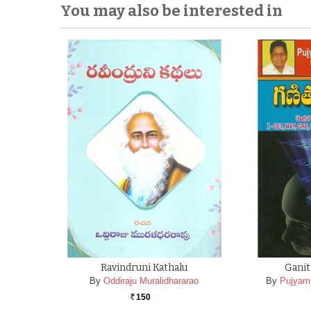
You may also be interested in
Ravindruni Kathalu
Gani
By
Oddiraju Muralidhararao
By
Pujyam
150
Rs.