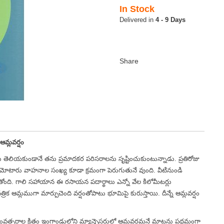
In Stock
4 - 9 Days
ఆమ్లవర్షం
నకు తెలియకుండానే తను ప్రమాదకర పరిసరాలను సృష్టించుకుంటున్నాడు. ప్రతిరోజు
 తీరుగ మోటారు వాహనాల సంఖ్య కూడా క్రమంగా పెరుగుతునే వుంది. వీటినుండి
రుతోంది. గాలి సహాయాన ఈ రసాయన పదార్థాలు ఎన్నో వేల కిలోమీటర్లు
్రిక ఆమ్లముగా మార్పుచెంది వర్షంతోపాటు భూమిపై కురుస్తాయి. దీన్నే ఆమ్లవర్షం
ంవత్సరాల క్రితం ఇంగ్లాండులోని మ్యాన్చెస్టరులో ఆమ్లవర్షమనే మాటను ప్రథమంగా