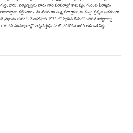
్తించారు. మ్యాన్చెస్టరు వారు వారి పరిసరాల్లో కాలుష్యం గురించి ఫిర్యాదు
ొగగొట్టాలు కట్టించారు. దీనివలన కాలుష్య పదార్థాలు ఆ చుట్టు ప్రక్కల పడకుండా
 ప్రభావం గురించి మొదటిసారి 1972 లో స్వీడెన్ దేశంలో జరిగిన ఐక్యరాజ్య
ాని గత పది సంవత్సరాల్లో ఆమ్లవర్షంపై ఎంతో పరిశోధన జరిగి అది ఒక పెద్ద