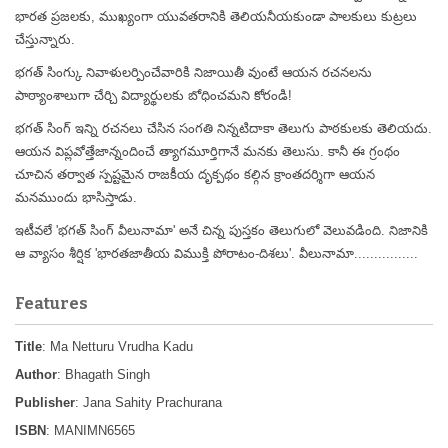
భారత ప్రజలకు, ముఖ్యంగా యువతరానికి తెలియనీయకుండా పాలకులు కుట్రలు
చేస్తున్నారు.
భగత్ సింగ్కు నివాళులర్పించేవారికి నిజాయితీ వుంటే ఆయన రచనలను
పాఠ్యాంశాలుగా చేర్చి విద్యార్థులకు బోధించమని కోరండి!
భగత్ సింగ్ ఇన్ని రచనలు చేసిన సంగతి నిన్నటిదాకా తెలుగు పాఠకులకు తెలియదు.
ఆయన విప్లవోత్తేజాన్నందించే త్యాగమూర్తిగానే మనకు తెలుసు. కానీ ఈ గ్రంథం
చూచిన తర్వాత స్పష్టమైన రాజకీయ దృక్పథం కల్గిన క్రాంతదర్శిగా ఆయన
మనముందు భాసిస్తాడు.
ఇటీవలే 'భగత్ సింగ్ వీలునామా' అనే చిన్న పుస్తకం తెలుగులో వెలువడింది. నిజానికి
ఆ వ్యాసం శీర్షిక 'భారతజాతీయ విముక్తి పోరాటం-దిశలు'. వీలునామా................
Features
Title
: Ma Netturu Vrudha Kadu
Author
: Bhagath Singh
Publisher
: Jana Sahity Prachurana
ISBN
: MANIMN6565