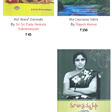
Ma" Nava" Darmalu
Ma Caucasus Yatra
By
Sri Sri Pada Venkata
By
Rajesh Vemuri
Subramanyam
150
Rs.
45
Rs.