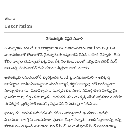
Description
వేగుచుక్కకు విప్లవ నివాళి
సంవత్సరాల తరబడి జడపదార్థాలుగా నిలిచిపోయినవారు రాజకీయ సంక్షుభిత
వాతావరణంలో రోజులలోనే చైతన్యవంతులవుతారని లెనిన్ ఒకసారి చెప్పారు. దేశం
కోసం త్యాగం చెయ్యాలనే పట్టుదల, దీక్ష గల కుటుంబంలో జన్మించిన భగత్ సింగ్
అతి చిన్న వయసులోనే దేశం గురించి తీవ్రంగా ఆలోచించాడు.
అతితక్కువ సమయంలోనే టెర్రరిస్టుదశ నుండి ప్రజావిప్లవకారునిగా అభివృద్ధి
అయ్యాడు. జాతీయవాదిస్థాయి నుండి కార్మిక, కర్షక రాజ్యాన్ని కోరే సోషలిస్టుగా
మార్పు చెందాడు. మతవిశ్వాసాల ముళ్ళకంచెల నుండి విముక్తి చెంది మార్క్సిస్టు
భౌతికవాదాన్ని జీర్ణించుకున్నాడు. ఆయనకు ముందు కృషి చేసిన విప్లవకారులలోలేని
ఈ విశిష్టత, ప్రత్యేకతలే ఆయన్ని విప్లవానికి వేగుచుక్కగా నిలిపాయి.
భగత్సింగు, ఆయన సహచరులను కేవలం టెర్రరిస్టుగానే ఇంతకాలం బ్రిటీషు
పాలకులూ, కాంగ్రెసు నాయకులూ ప్రచారం చేస్తూ వచ్చారు. గాంధీ సిద్ధాంతాన్ని అన్ని
కోణాల నుంచి ఖండించినవాడు భగత్ సింగ్. అందుకే భగత్ సింగ్ విశ్వరూపాన్ని