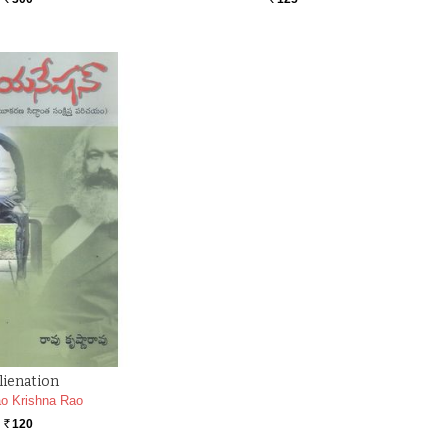
Rs.
Rs.
lienation
o Krishna Rao
120
Rs.