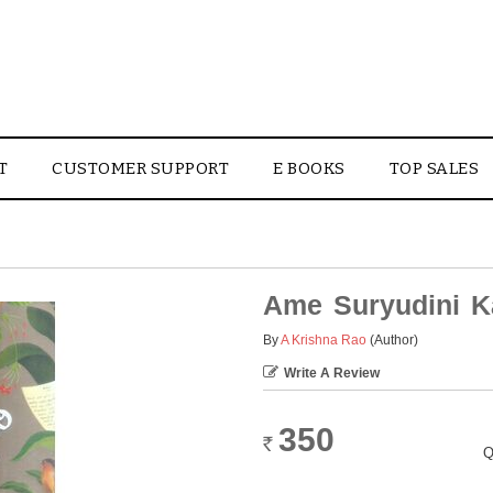
T
CUSTOMER SUPPORT
E BOOKS
TOP SALES
Ame Suryudini Ka
By
A Krishna Rao
(Author)
Write A Review
350
Rs.
Q