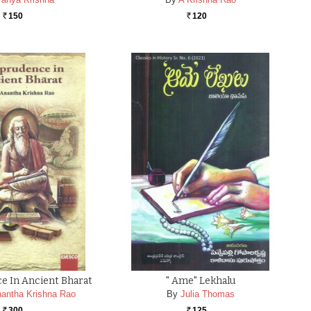
150
120
Rs.
Rs.
e In Ancient Bharat
" Ame" Lekhalu
nantha Krishna Rao
By
Julia Thomas
300
125