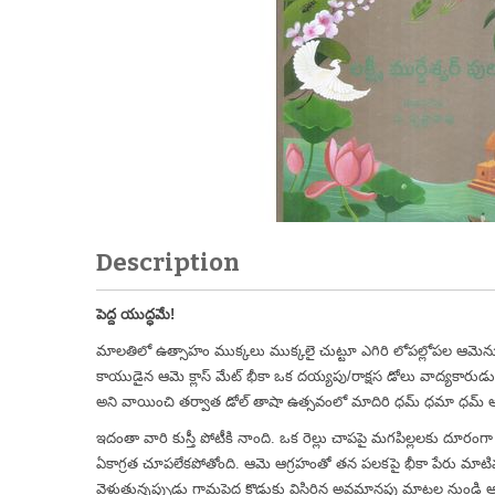
Description
పెద్ద యుద్ధమే!
మాలతిలో ఉత్సాహం ముక్కలు ముక్కలై చుట్టూ ఎగిరి లోపల్లోపల ఆమెను 
కాయుడైన ఆమె క్లాస్ మేట్ భీకా ఒక దయ్యపు/రాక్షస డోలు వాద్యకార
అని వాయించి తర్వాత డోల్ తాషా ఉత్సవంలో మాదిరి ధమ్ ధమా ధమ్ అన
ఇదంతా వారి కుస్తీ పోటీకి నాంది. ఒక రెల్లు చాపపై మగపిల్లలకు దూరం
ఏకాగ్రత చూపలేకపోతోంది. ఆమె ఆగ్రహంతో తన పలకపై భీకా పేరు మాటిమా
వెళుతున్నప్పుడు గ్రామపెద్ద కొడుకు విసిరిన అవమానపు మాటల నుండి 