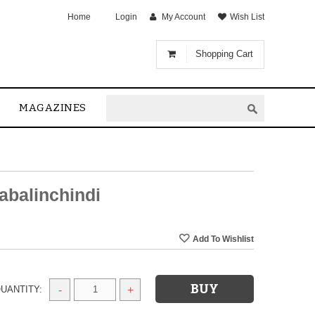
Home
Login
My Account
Wish List
Shopping Cart
MAGAZINES
balinchindi
UANTITY:
-
+