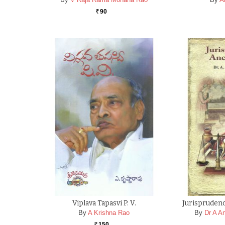
90
Rs.
Viplava Tapasvi P. V.
Jurisprudenc
By
A Krishna Rao
By
Dr A A
150