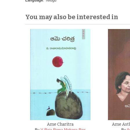
Language
: Telugu
You may also be interested in
Ame Charitra
Ame Ast
By
V Raja Rama Mohana Rao
By
A