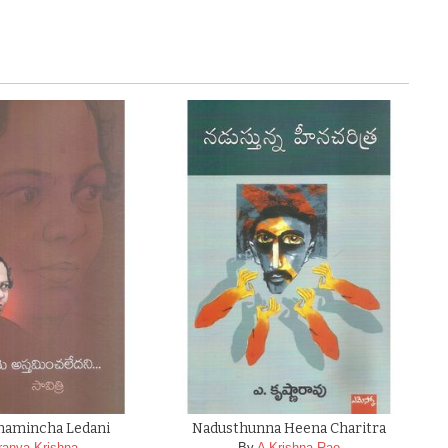
hamincha Ledani
Nadusthunna Heena Charitra
ranya Krishna
By
A Krishna Rao