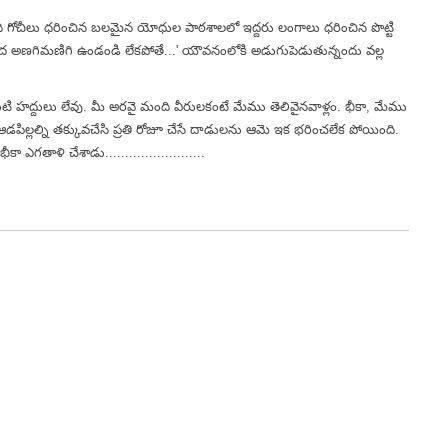
ంది గోచీలు ధరించిన బలమైన యోధుల పాఠశాలలో ఇద్దరు లంగాలు ధరించిన పొట్టి
ంద అణగిమణిగి ఉండండి లేకపోతే...' యౌవనంలోకి అడుగుపెడుతున్నందు వల్ల
టి హద్దులు లేవు. మీ అరవై మంది వీరులకంటే మేము తెలివైనవాళ్లం. భీకా, మేము
 ఆడపిల్లల్ని తక్కువచేసి ప్రతి రోజూ చేసే దాడులను ఆమె ఇక భరించలేక పోయింది.
ి భీకా ఎగతాళి
చేశాడు.........................