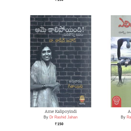
Rs.
Ame Kalipoyindi
A
By
Dr Rashid Jahan
By
Ra
150
Rs.