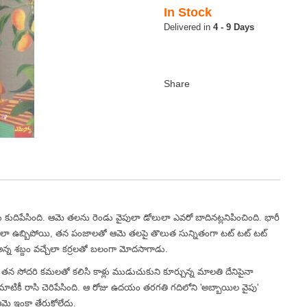
In Stock
4 - 9 Days
కుదిపేసింది. ఆమె తలను రెండు వైపులా డోలులా ఎవరో బాదినట్లనిపించింది. భారీ
ుడులా ఉబ్బిపోయి, తన పంజాలతో ఆమె తలపై తొలుత సున్నితంగా టట్ టట్ టట్
్న శబ్దం వచ్చేలా కర్రలతో బలంగా మోదసాగాడు.
గా తన సోదరి కమలతో కలిసి కాళ్లు ముడుచుకుని కూర్చున్న మాలతి దేనిపైనా
టికీ రాసి చెరిపేసింది. ఆ రోజు ఉదయం తరగతి గదిలోని 'అబ్బాయిల వైపు'
ఆమె ఇంకా తేరుకోలేదు.