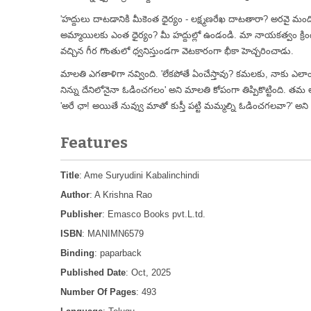
'హద్దులు దాటడానికి మీకెంత ధైర్యం - లక్ష్మణరేఖ దాటతారా? అరవై మ
అమ్మాయిలకు ఎంత ధైర్యం? మీ హద్దుల్లో ఉండండి. మా నాయకత్వం క్రి
వచ్చిన గీర గొంతులో ధ్వనిస్తుండగా వెటకారంగా భీకా హెచ్చరించాడు.
మాలతి ఎగతాళిగా నవ్వింది. 'లేకపోతే ఏంచేస్తావు? కమలకు, నాకు ఎలాం
నిన్ను దేనిలోనైనా ఓడించగలం' అని మాలతి కోపంగా తిప్పికొట్టింది. తమ
'అరే ఛా! అయితే నువ్వు మాతో కుస్తీ పట్టి మమ్మల్ని ఓడించగలవా?' అన
Features
Title
: Ame Suryudini Kabalinchindi
Author
: A Krishna Rao
Publisher
: Emasco Books pvt.L.td.
ISBN
: MANIMN6579
Binding
: paparback
Published Date
: Oct, 2025
Number Of Pages
: 493