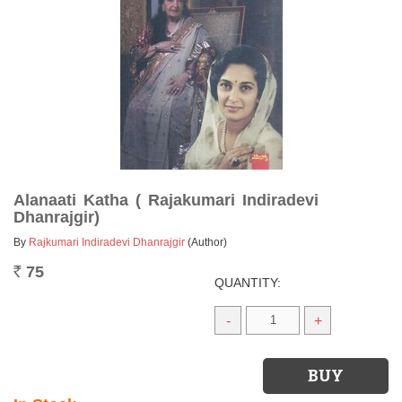
Alanaati Katha ( Rajakumari Indiradevi
Dhanrajgir)
By
Rajkumari Indiradevi Dhanrajgir
(Author)
75
Rs.
QUANTITY:
-
+