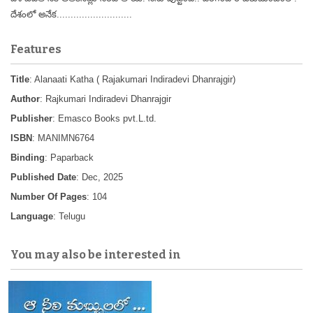
దేశంలో అనేక...........................
Features
Title
: Alanaati Katha ( Rajakumari Indiradevi Dhanrajgir)
Author
: Rajkumari Indiradevi Dhanrajgir
Publisher
: Emasco Books pvt.L.td.
ISBN
: MANIMN6764
Binding
: Paparback
Published Date
: Dec, 2025
Number Of Pages
: 104
Language
: Telugu
You may also be interested in