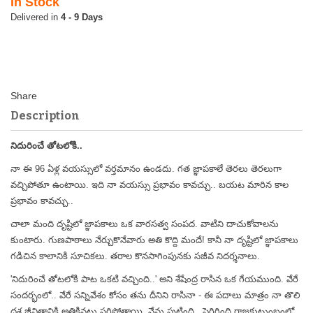
In Stock
4 - 9 Days
Description
నిదురించే తోటలోకి..
నా ఈ 96 ఏళ్ల వయస్సులో వర్తమానం ఉండదు. గత జ్ఞాపకాలే తెరలు తెరలుగా
వచ్చిపోతూ ఉంటాయి. ఇది నా వయస్సు ప్రభావం కావచ్చు.. బయట మారిన కాల
ప్రభావం కావచ్చు..
చాలా మంది దృష్టిలో జ్ఞాపకాలు ఒక వారసత్వ సంపద. వాటిని దాచుకోవాలను
కుంటారు. గుణపాఠాలు నేర్చుకొనేవారు అతి కొద్ది మందే! కానీ నా దృష్టిలో జ్ఞాపకాలు
గడిచిన కాలానికి సూచికలు. తరాల కొనసాగింపునకు సజీవ నిదర్శనాలు.
'నిదురించే తోటలోకి పాట ఒకటి వచ్చింది..' అని శేషేంద్ర రాసిన ఒక గేయముంది. వేరే
సందర్భంలో.. వేరే సన్నివేశం కోసం తను దీనిని రాసినా - ఈ పదాలు మాత్రం నా తొలి
దశ జీవితానికి అతికినట్లు సరిపోతాయి. నేను పుట్టింది.. పెరిగింది రాజకుటుంబంలో.