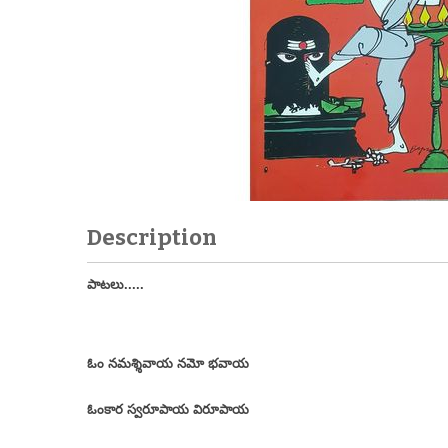
Description
పాటలు.....
ఓం నమశ్శివాయ నమో భవాయ
ఓంకార స్వరూపాయ విరూపాయ