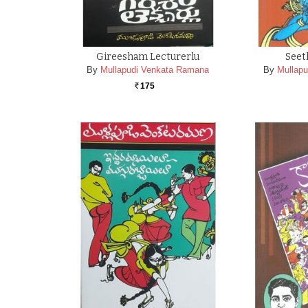
Gireesham Lecturerlu
Seet
By
Mullapudi Venkata Ramana
By
Mullap
175
Rs.