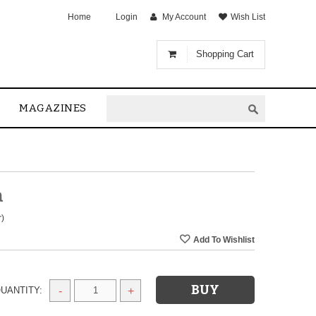
Home
Login
My Account
Wish List
Shopping Cart
MAGAZINES
a
r)
UANTITY:
-
+