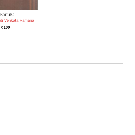
Kanuka
udi Venkata Ramana
100
Rs.