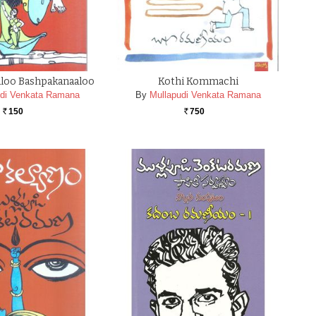
loo Bashpakanaaloo
Kothi Kommachi
udi Venkata Ramana
By
Mullapudi Venkata Ramana
150
750
Rs.
Rs.