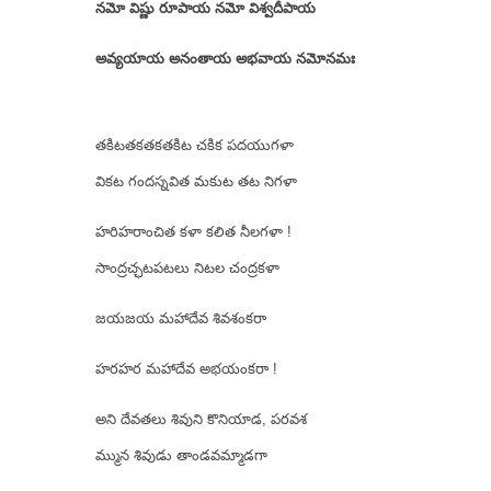
నమో విష్ణు రూపాయ నమో విశ్వదీపాయ
అవ్యయాయ అనంతాయ అభవాయ నమోనమః
తకిటతకతకతకిట చకిక పదయుగళా
వికట గందస్నవిత మకుట తట నిగళా
హరిహరాంచిత కళా కలిత నీలగళా !
సాంద్రచ్ఛటపటలు నిటల చంద్రకళా
జయజయ మహాదేవ శివశంకరా
హరహర మహాదేవ అభయంకరా !
అని దేవతలు శివుని కొనియాడ, పరవశ
మ్మున శివుడు తాండవమ్మాడగా