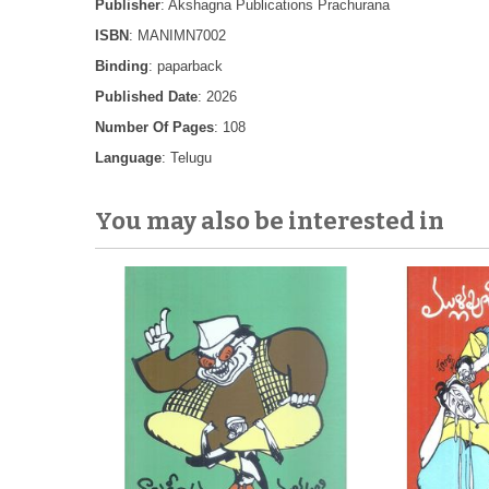
Publisher
: Akshagna Publications Prachurana
ISBN
: MANIMN7002
Binding
: paparback
Published Date
: 2026
Number Of Pages
: 108
Language
: Telugu
You may also be interested in