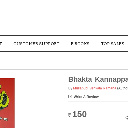
T
CUSTOMER SUPPORT
E BOOKS
TOP SALES
Bhakta Kannapp
By
Mullapudi Venkata Ramana
(Autho
Write A Review
150
Rs.
Q