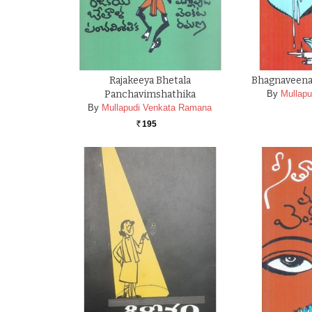
Rajakeeya Bhetala
Bhagnaveena
Panchavimshathika
By
Mullap
By
Mullapudi Venkata Ramana
195
Rs.