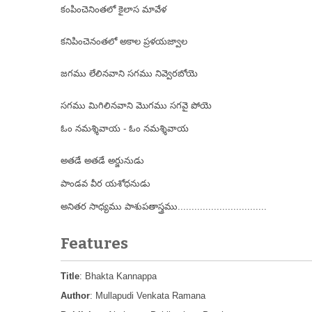
కంపించెనింతలో కైలాస మావేళ
కనిపించెనంతలో అకాల ప్రళయజ్వాల
జగము లేలినవాని సగము నివ్వెరబోయె
సగము మిగిలినవాని మొగము సగవై పోయె
ఓం నమశ్శివాయ - ఓం నమశ్శివాయ
అతడే అతడే అర్జునుడు
పాండవ వీర యశోధనుడు
అనితర సాధ్యము పాశుపతాస్త్రము................................
Features
Title
: Bhakta Kannappa
Author
: Mullapudi Venkata Ramana