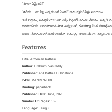
“సూలా ఏమైంది?”
“తెలీదు... నా పిల్ల ఎక్కడుందో ఏంటో” ఆమె కళ్లలో నీళ్లు తిరిగాయి.
“సరే వస్తాను, అనస్తాసియా” అని చెప్పి వీధిలోకి పరుగు తీశాను. అక్కడి 
ఆగిపోయాను. అరిగిపోయిన పాత చెప్పులతో, గులకరాళ్ల మీద పరిగెత్తేసరికి
ఆకాశం నీలిరంగులో మెరిసిపోతోంది. సముద్రం కూడా తేటగా, నిశ్చలంగా ఉంది. 
Features
Title
: Armenian Kathalu
Author
: Prakruthi Vasireddy
Publisher
: Anil Battula Pubications
ISBN
: MANIMN7008
Binding
: paparback
Published Date
: June, 2026
Number Of Pages
: 162
Language
: Telugu