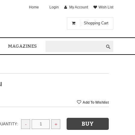
Home
Login
My Account
Wish List
Shopping Cart
MAGAZINES
u
UANTITY:
-
+