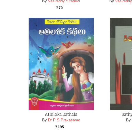
By
Vasireddy Sitadevi
By
Vasireddy
70
Rs.
Athiloka Kathalu
Sathy
By
Dr P S Prakasarao
By
195
Rs.