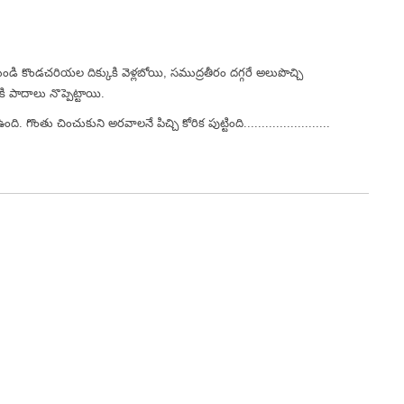
నుండి కొండచరియల దిక్కుకి వెళ్లబోయి, సముద్రతీరం దగ్గరే అలుపొచ్చి
 పాదాలు నొప్పెట్టాయి.
గొంతు చించుకుని అరవాలనే పిచ్చి కోరిక పుట్టింది........................