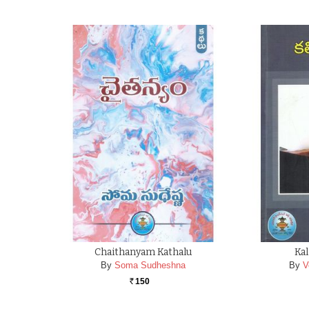
Chaithanyam Kathalu
Kal
By
Soma Sudheshna
By
V
150
Rs.