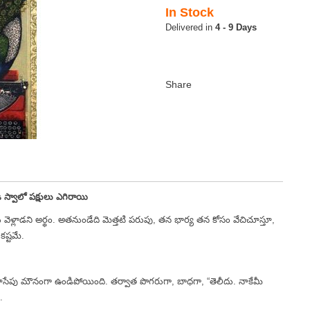
In Stock
4 - 9 Days
 స్వాలో పక్షులు ఎగిరాయి
ళ్లాడని అర్థం. అతనుండేది మెత్తటి పరుపు, తన భార్య తన కోసం వేచిచూస్తూ,
కష్టమే.
ాలాసేపు మౌనంగా ఉండిపోయింది. తర్వాత పొగరుగా, బాధగా, “తెలీదు. నాకేమీ
.