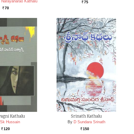
 Narayanarao Kathalu
75
Rs.
70
Rs.
agni Kathalu
Srinath Kathalu
Sk Hussain
By
D Sundara Srinath
120
150
Rs.
Rs.