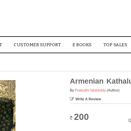
T
CUSTOMER SUPPORT
E BOOKS
TOP SALES
Armenian Kathal
By
Prakruthi Vasireddy
(Author)
Write A Review
200
Rs.
Q