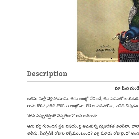
Description
మా మీది నుండి
అతను మళ్లీ వెళ్లిపోయాడు. తను ఇంట్లో లేడంటే, తన పడవలో బయటకు వె
తాను కోరిన ప్రతిదీ దొరికే ఆ ఇంట్లోనా; లేక ఆ పడవలోనా; అనేది చెప్పడం 
“పోనీ ఎప్పుడొస్తాడో చెప్పలేదా?” అని అడిగాను.
ఆమె భర్త గురించిన ప్రతి విషయంపై ఆమెకున్న వ్యతిరేకత తెలిసేలా, చ
తెలీదు. పిచ్చోడికి రోజుల లెక్కేముంటుంది? వెళ్లి మూడు రోజులైంది” అంది