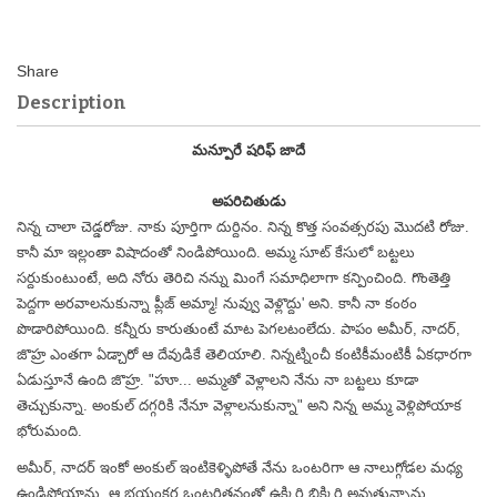
Description
మన్పూరే షరిఫ్ జాదే
అపరిచితుడు
నిన్న చాలా చెడ్డరోజు. నాకు పూర్తిగా దుర్దినం. నిన్న కొత్త సంవత్సరపు మొదటి రోజు.
కానీ మా ఇల్లంతా విషాదంతో నిండిపోయింది. అమ్మ సూట్ కేసులో బట్టలు
సర్దుకుంటుంటే, అది నోరు తెరిచి నన్ను మింగే సమాధిలాగా కన్పించింది. గొంతెత్తి
పెద్దగా అరవాలనుకున్నా ప్లీజ్ అమ్మా! నువ్వు వెళ్లొద్దు' అని. కానీ నా కంఠం
పొడారిపోయింది. కన్నీరు కారుతుంటే మాట పెగలటంలేదు. పాపం అమీర్, నాదర్,
జొహ్ర ఎంతగా ఏడ్చారో ఆ దేవుడికే తెలియాలి. నిన్నట్నించీ కంటికీమంటికీ ఏకధారగా
ఏడుస్తూనే ఉంది జొహ్ర. "హూ... అమ్మతో వెళ్లాలని నేను నా బట్టలు కూడా
తెచ్చుకున్నా. అంకుల్ దగ్గరికి నేనూ వెళ్లాలనుకున్నా" అని నిన్న అమ్మ వెళ్లిపోయాక
భోరుమంది.
అమీర్, నాదర్ ఇంకో అంకుల్ ఇంటికెళ్ళిపోతే నేను ఒంటరిగా ఆ నాలుగ్గోడల మధ్య
ఉండిపోయాను. ఆ భయంకర ఒంటరితనంతో ఉక్కిరి బిక్కిరి అవుతున్నాను.