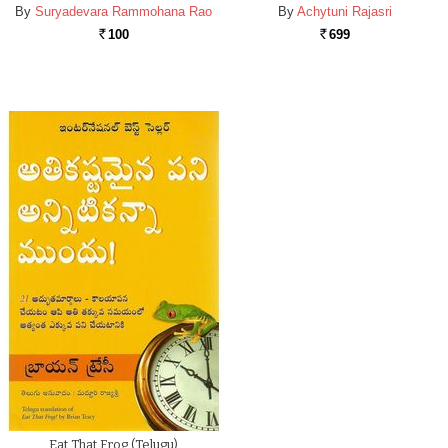
By
Suryadevara Rammohana Rao
By
Achytuni Rajasri
100
699
Rs.
Rs.
Eat That Frog (Telugu)