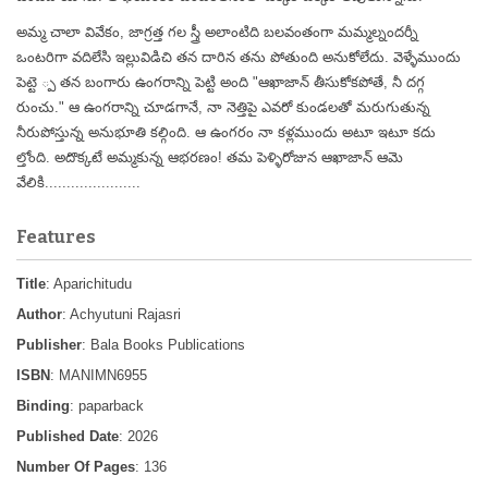
అమ్మ చాలా వివేకం, జాగ్రత్త గల స్త్రీ అలాంటిది బలవంతంగా మమ్మల్నందర్నీ
ఒంటరిగా వదిలేసి ఇల్లువిడిచి తన దారిన తను పోతుంది అనుకోలేదు. వెళ్ళేముందు
పెట్టె ్ప తన బంగారు ఉంగరాన్ని పెట్టి అంది "ఆఖాజాన్ తీసుకోకపోతే, నీ దగ్గ
రుంచు." ఆ ఉంగరాన్ని చూడగానే, నా నెత్తిపై ఎవరో కుండలతో మరుగుతున్న
నీరుపోస్తున్న అనుభూతి కల్గింది. ఆ ఉంగరం నా కళ్లముందు అటూ ఇటూ కదు
ల్తోంది. అదొక్కటే అమ్మకున్న ఆభరణం! తమ పెళ్ళిరోజున ఆఖాజాన్ ఆమె
వేలికి......................
Features
Title
: Aparichitudu
Author
: Achyutuni Rajasri
Publisher
: Bala Books Publications
ISBN
: MANIMN6955
Binding
: paparback
Published Date
: 2026
Number Of Pages
: 136