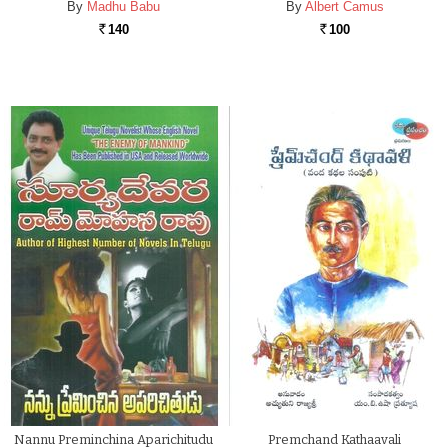
By
Madhu Babu
By
Albert Camus
140
100
Rs.
Rs.
Nannu Preminchina Aparichitudu
Premchand Kathaavali