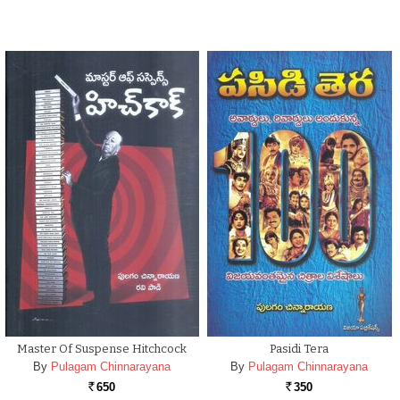
Master Of Suspense Hitchcock
Pasidi Tera
By
Pulagam Chinnarayana
By
Pulagam Chinnarayana
650
350
Rs.
Rs.