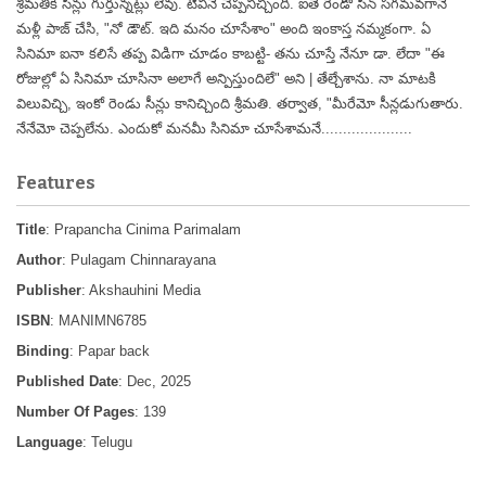
శ్రీమతికి సీన్లు గుర్తున్నట్లు లేవు. టీవీనే చెప్పనిచ్చింది. ఐతే రెండో సీన్ సగమవగానే
మళ్లీ పాజ్ చేసి, "నో డౌట్. ఇది మనం చూసేశాం" అంది ఇంకాస్త నమ్మకంగా. ఏ
సినిమా ఐనా కలిసే తప్ప విడిగా చూడం కాబట్టి- తను చూస్తే నేనూ డా. లేదా "ఈ
రోజుల్లో ఏ సినిమా చూసినా అలాగే అన్పిస్తుందిలే" అని | తేల్చేశాను. నా మాటకి
విలువిచ్చి, ఇంకో రెండు సీన్లు కానిచ్చింది శ్రీమతి. తర్వాత, "మీరేమో సీన్లడుగుతారు.
నేనేమో చెప్పలేను. ఎందుకో మనమీ సినిమా చూసేశామనే.....................
Features
Title
: Prapancha Cinima Parimalam
Author
: Pulagam Chinnarayana
Publisher
: Akshauhini Media
ISBN
: MANIMN6785
Binding
: Papar back
Published Date
: Dec, 2025
Number Of Pages
: 139
Language
: Telugu