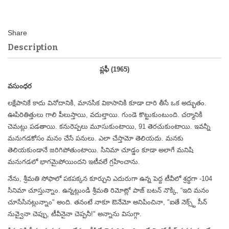
Description
ప్లఫీ (1965)
వసుంధర
లక్షేపానికే కాదు వినోదానికి, మానసిక వికాసానికి కూడా దారి తీసే ఒక అద్భుతం.
ఊపిరితిత్తులు గాలి పీలుస్తాయి, వదుల్తాయి. గుండె కొట్టుకుంటుంది. చర్మానికి
చెమట్లు పడతాయి. కనురెప్పలు మూసుకుంటాయి, 91 తెరచుకుంటాయి. ఇవన్నీ
మనుగడకోసం మనం చేసే పనులు. ఎలా చేస్తామో తెలియదు. మనకు
తెలియకుండానే జరిగిపోతుంటాయి. సినిమా చూడ్డం కూడా అలాగే మనిషి
మనుగడలో భాగమైపోయిందని ఇటీవలే గ్రహించాను.
నేను, శ్రీమతి సోఫాలో పకపక్కన కూర్చుని ఎదురుగా ఉన్న పెద్ద టీవీలో శ్రద్ధగా -104
సినిమా చూస్తున్నాం. ఉన్నట్లుండి శ్రీమతి రిమోట్లో పాజ్ బటన్ నొక్కి, “ఇది మనం
చూసేసినట్లున్నాం" అంది. తనంటే నాకూ ఔనేమో అనిపించినా, "ఐతే నెక్స్ట్ సీన్
నువ్వైనా చెప్పు, టీవీనైనా చెప్పనీ!" అన్నాను విసుగ్గా.