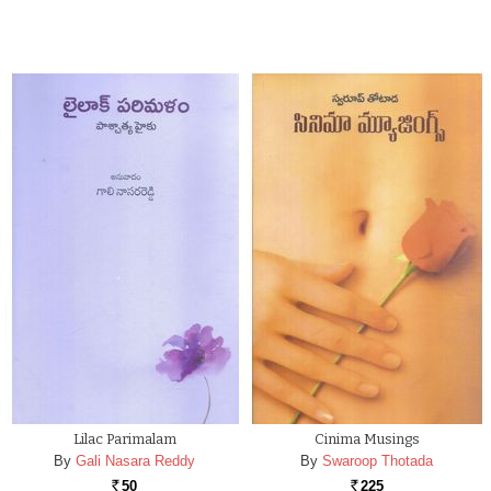
Lilac Parimalam
Cinima Musings
By
Gali Nasara Reddy
By
Swaroop Thotada
50
225
Rs.
Rs.