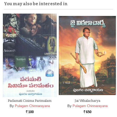
You may also be interested in
Padamati Cinima Parimalam
Jai Vithalacharya
By
Pulagam Chinnarayana
By
Pulagam Chinnarayana
100
650
Rs.
Rs.