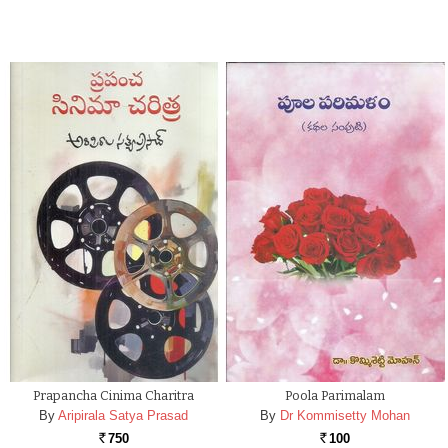
Prapancha Cinima Charitra
Poola Parimalam
By
Aripirala Satya Prasad
By
Dr Kommisetty Mohan
750
100
Rs.
Rs.