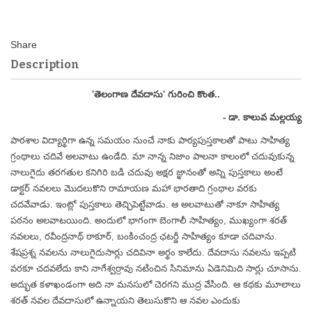
Description
'తెలంగాణ దేవదాసు' గురించి కొంత..
- డా. కాలువ మల్లయ్య
పాఠశాల విద్యార్థిగా ఉన్న సమయం నుంచే నాకు పాఠ్యపుస్తకాలతో పాటు సాహిత్య
గ్రంథాలు చదివే అలవాటు ఉండేది. మా నాన్న నిజాం పాలనా కాలంలో చదువుకున్న
నాలుగైదు తరగతుల కనిగిరి బడి చదువు అక్షర జ్ఞానంతో అన్ని పుస్తకాలు అంటే
డాక్టర్ నవలలు మొదలుకొని రామాయణ మహా భారతాది గ్రంథాల వరకు
చదవేవాడు. ఇంట్లో పుస్తకాలు తెచ్చిపెట్టేవాడు. ఆ అలవాటుతో నాకూ సాహిత్య
పఠనం అలవాటయింది. అందులో భాగంగా బెంగాలీ సాహిత్యం, ముఖ్యంగా శరత్
నవలలు, రవీంద్రనాథ్ ఠాకూర్, బంకించంద్ర ఛటర్జీ సాహిత్యం కూడా చదివాను.
శేషప్రశ్న నవలను నాలుగైదుసార్లు చదివినా అర్థం కాలేదు. దేవదాసు నవలను ఇప్పటి
వరకూ చదవలేదు కాని నాగేశ్వర్రావు నటించిన సినిమాను ఏడెనిమిది సార్లు చూసాను.
అద్భుత కళాఖండంగా అది నా మనసులో చెరగని ముద్ర వేసింది. ఆ కథకు మూలాలు
శరత్ నవల దేవదాసులో ఉన్నాయని తెలుసుకొని ఆ నవల ఎందుకు