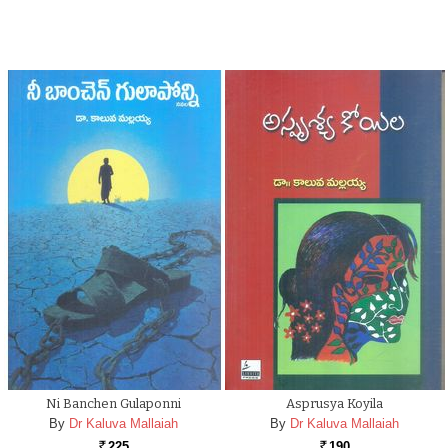
Ni Banchen Gulaponni
Asprusya Koyila
By
Dr Kaluva Mallaiah
By
Dr Kaluva Mallaiah
225
190
Rs.
Rs.