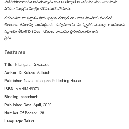
చదవలేకపోయానని అనుకున్నాను కాని ఆ తర్వాత ఆ విషయం మరిచిపోయాను.
సినిమా ముద్రను మాత్రం చెరిపేయలేకపోయాను.
రచయితగా నా ప్రస్థానం ప్రారంభమైన తర్వాత తెలంగాణ ప్రాంతీయ ముద్రతో
తెలంగాణ జీవితాన్ని, సంఘర్షణను, ఉద్యమాలను, సంస్కృతిని ముఖ్యంగా బహుజన
వర్గాలను తీసుకొని కధలు, నవలలు రాయడం ప్రారంభించాను కాని
ప్రేమ.......................
Features
Title
: Telangana Devadasu
Author
: Dr Kaluva Mallaiah
Publisher
: Nava Telangana Publishing House
ISBN
: MANIMN6970
Binding
: paparback
Published Date
: April, 2026
Number Of Pages
: 128
Language
: Telugu