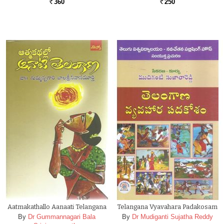
360
250
Rs.
Rs.
Aatmakathallo Aanaati Telangana
Telangana Vyavahara Padakosam
By
Dr Gummannagari Bala
By
Dr Mudiganti Sujatha Reddy