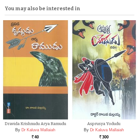
You may also be interested in
Dravida Krishnudu Arya Ramudu
Asprusya Yodudu
By
Dr Kaluva Mallaiah
By
Dr Kaluva Mallaiah
40
300
Rs.
Rs.