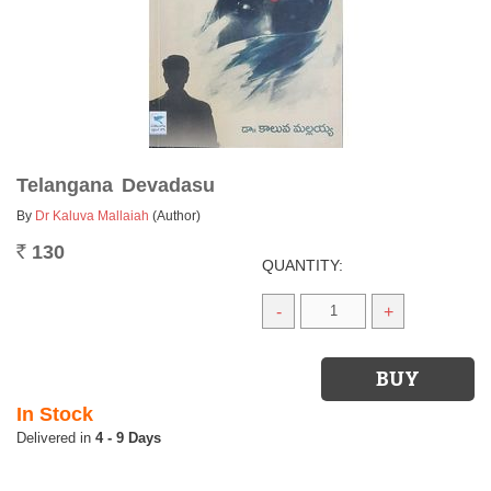
Telangana Devadasu
By
Dr Kaluva Mallaiah
(Author)
130
Rs.
QUANTITY:
-
+
In Stock
4 - 9 Days