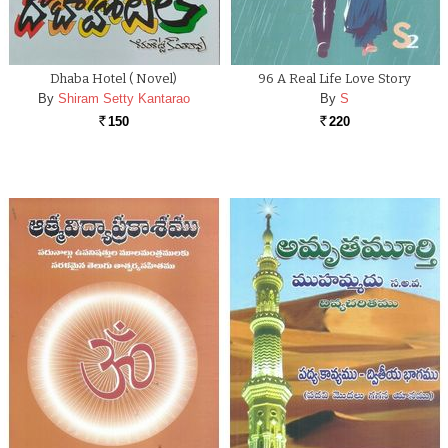
Dhaba Hotel ( Novel)
96 A Real Life Love Story
By
Shiram Setty Kantarao
By
S
150
220
Rs.
Rs.