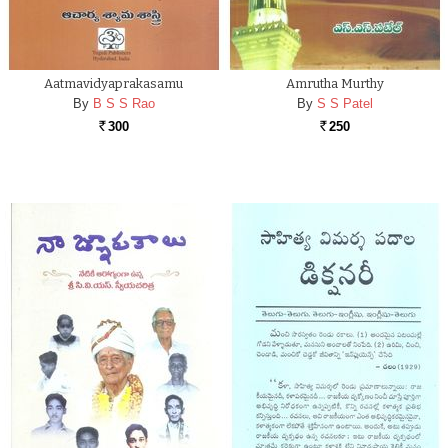
Aatmavidyaprakasamu
Amrutha Murthy
By
B S S Rao
By
S S Patel
300
250
Rs.
Rs.