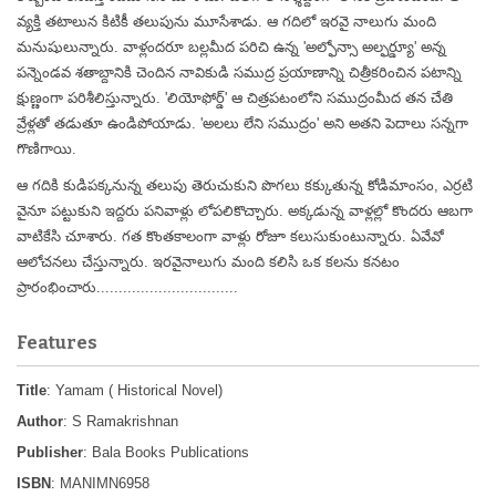
వ్యక్తి తటాలున కిటికీ తలుపును మూసేశాడు. ఆ గదిలో ఇరవై నాలుగు మంది
మనుషులున్నారు. వాళ్లందరూ బల్లమీద పరిచి ఉన్న 'అల్ఫోన్సా అల్ఫర్డ్యూ' అన్న
పన్నెండవ శతాబ్దానికి చెందిన నావికుడి సముద్ర ప్రయాణాన్ని చిత్రీకరించిన పటాన్ని
క్షుణ్ణంగా పరిశీలిస్తున్నారు. 'లియోఫోర్డ్' ఆ చిత్రపటంలోని సముద్రంమీద తన చేతి
వ్రేళ్లతో తడుతూ ఉండిపోయాడు. 'అలలు లేని సముద్రం' అని అతని పెదాలు సన్నగా
గొణిగాయి.
ఆ గదికి కుడిపక్కనున్న తలుపు తెరుచుకుని పొగలు కక్కుతున్న కోడిమాంసం, ఎర్రటి
వైనూ పట్టుకుని ఇద్దరు పనివాళ్లు లోపలికొచ్చారు. అక్కడున్న వాళ్లల్లో కొందరు ఆబగా
వాటికేసి చూశారు. గత కొంతకాలంగా వాళ్లు రోజూ కలుసుకుంటున్నారు. ఏవేవో
ఆలోచనలు చేస్తున్నారు. ఇరవైనాలుగు మంది కలిసి ఒక కలను కనటం
ప్రారంభించారు................................
Features
Title
: Yamam ( Historical Novel)
Author
: S Ramakrishnan
Publisher
: Bala Books Publications
ISBN
: MANIMN6958