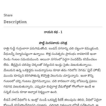
Description
రాయని కథ - 1
పొట్టి మిరపకాయ చరిత్ర
రాత్రి గుడ్డి గుర్రంలాగా పరుగెడుతోంది. లండన్ నగరాన్ని చలి దట్టంగా కమ్ముకుంది.
వీధులన్నీ నిర్మానుష్యంగా ఉన్నాయి. కొత్త సంవత్సరం ప్రారంభం కావటానికి ఇంకా
రెండు గంటల సమయముంది. అయినా నగరంలో పెద్దగా సందడేమీ కనిపించటం
లేదు. తీవ్రమైన చలివల్ల చెక్కలతో నిర్మించిన ఇండ్లు సైతం వణుకుతున్నాయి.
మేలుకుని ఉన్న ఒకళ్లిద్దరు లండన్వాసులు కూడా తమ గదిలోని 'నెగడు' (ఫైర్ హౌజ్)
ముందు కూర్చుని కరిగిపోతున్న కొవ్వొత్తి వెలుగును చూస్తున్నారు. ఇంకా కొన్ని
గంటలలో చర్చి గంటలు మ్రోగనున్నాయి. చలి కారణంగా చర్చి లోపలున్న ప్రజలు
గడగడ వణుకుతున్నారు. ఎప్పుడూ బిచ్చగాళ్ల వేడుకోళ్లతో గోలగోలగా ఉండే ఆ
సన్నటి సందు కూడా అవ్వాళ నిశ్శబ్దంగా ఉంది.
లీడన్ హాల్ వీథిలోని ఓ ఇంట్లో నుండి ఒకవ్యక్తి కిటికీ తలుపును తెరిచి, వీధిలో ఏదైనా
కోబ్బండి కనిపిస్తోందేమోనని చూశాడు. చలిగాలి నిశ్శబ్దంగా లోనికి ప్రవేశించింది. ఆ