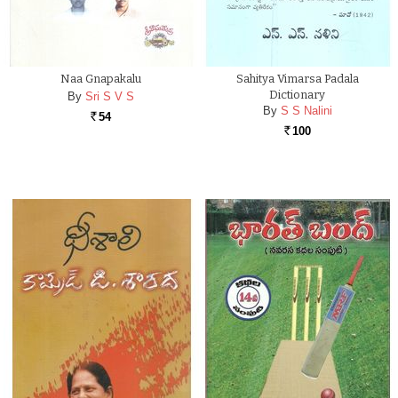
Naa Gnapakalu
Sahitya Vimarsa Padala
Dictionary
By
Sri S V S
By
S S Nalini
54
Rs.
100
Rs.