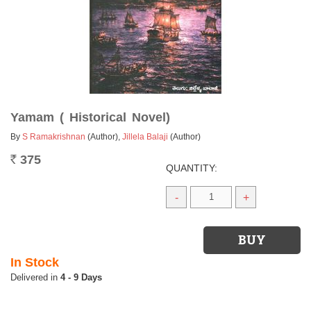
Yamam ( Historical Novel)
By
S Ramakrishnan
(Author)
,
Jillela Balaji
(Author)
375
Rs.
QUANTITY:
-
+
In Stock
4 - 9 Days