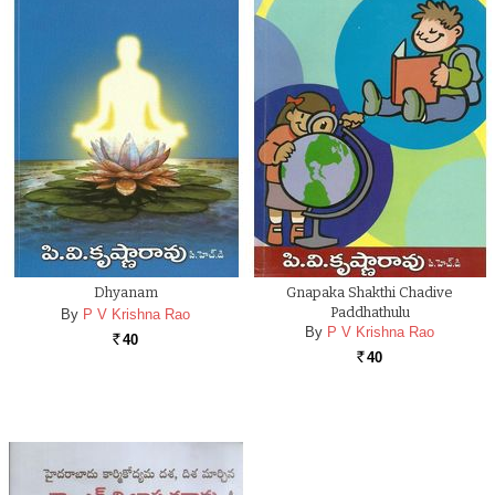
Dhyanam
Gnapaka Shakthi Chadive
Paddhathulu
By
P V Krishna Rao
By
P V Krishna Rao
40
Rs.
40
Rs.