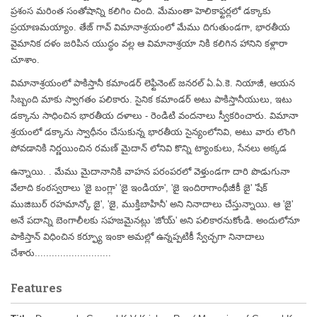
ప్రశంస మరింత సంతోషాన్ని కలిగిం చింది. మేమంతా హెలికాఫ్టర్లలో డక్కాకు
ప్రయాణమయ్యాం. తేజ్ గావ్ విమానాశ్రయంలో మేము దిగుతుండగా, భారతీయ
వైమానిక దళం జరిపిన యుద్ధం వల్ల ఆ విమానాశ్రయా నికి కలిగిన హానిని కళ్లారా
చూశాం.
విమానాశ్రయంలో పాకిస్తానీ కమాండర్ లెఫ్టినెంట్ జనరల్ ఏ.ఏ.కె. నియాజీ, ఆయన
సిబ్బంది మాకు స్వాగతం పలికారు. సైనిక కమాండర్ అటు పాకిస్తానీయులు, ఇటు
డక్కాను సాధించిన భారతీయ దళాలు - రెండిటి వందనాలు స్వీకరించారు. విమానా
శ్రయంలో డక్కాను స్వాధీనం చేసుకున్న భారతీయ సైన్యంలోనివి, అటు వారు లొంగి
పోవడానికి నిర్ణయించిన రమణ్ మైదాన్ లోనివి కొన్ని ట్యాంకులు, సేనలు అక్కడ
ఉన్నాయి. . మేము మైదానానికి వాహన పరంపరలో వెళ్తుండగా దారి పొడుగునా
వేలాది కంఠస్వరాలు 'జై బంగ్లా' 'జై ఇండియా', 'జై ఇందిరాగాంధీజీకీ జై' 'షేక్
ముజిబుర్ రహమాన్కో జై', 'జై, ముక్తిబాహినీ' అని నినాదాలు చేస్తున్నాయి. ఆ 'జై'
అనే పదాన్ని బెంగాలీలకు సహజమైనట్లు 'జోయ్' అని పలికారనుకోండి. అందులోనూ
పాకిస్తాన్ విధించిన కర్ఫ్యూ ఇంకా అమల్లో ఉన్నప్పటికీ స్వేచ్ఛగా నినాదాలు
చేశారు...........................
Features