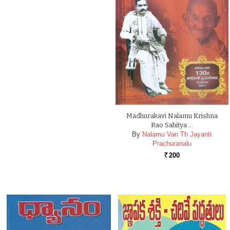
Madhurakavi Nalamu Krishna
Rao Sahitya …
By
Nalamu Vari Th Jayanti
Prachuranalu
200
Rs.