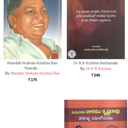
Mandali Venkata Krishna Rao
Dr K B Krishna Rachanalu
Vyasalu …
By
Dr K B Krishna
By
Mandali Venkata Krishna Rao
240
Rs.
175
Rs.