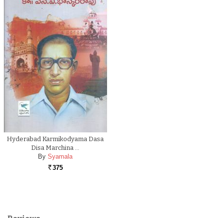
Hyderabad Karmikodyama Dasa
Disa Marchina …
By
Syamala
375
Rs.