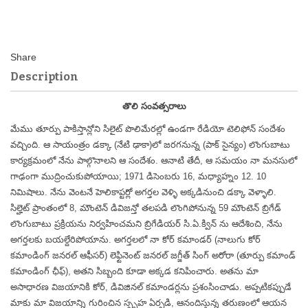
Description
తొలి సంవత్సరాలు
మేము తూర్పు పాకిస్తాన్లోని సిలైట్ పొలిమేరల్లో ఉండగా రేడియో టెలిఫోన్ సందేశం
వచ్చింది. ఆ సాయంత్రం డక్కా (నేటి ఢాకా)లో జరగనున్న (పాక్ సైన్యం) లొంగుబాటు
కార్యక్రమంలో నేను పాల్గొనాలని ఆ సందేశం. ఆనాటి తేదీ, ఆ సమయం నా మనసులో
గాఢంగా ముద్రించుకుపోయాయి; 1971 డిసెంబరు 16, మధ్యాహ్నం 12. 10
నిమిషాలు. నేను వెంటనే హెలికాప్టర్లో అగర్తల వెళ్ళి అక్కడినుంచి డక్కా వెళ్ళాలి.
సిల్హెట్ ప్రాంతంలో 8, మౌంటెన్ డివిజన్తో తలపడి లొంగిపోనున్న 59 మౌంటెన్ బ్రిగేడ్
లొంగుబాటు ప్రక్రియను నిర్వహించమని బ్రిగేడియర్ సి.ఏ.క్విన్ ను ఆదేశించి, నేను
అగర్తలకు బయల్దేరిపోయాను. అగర్తలలో నా కోర్ కమాండర్ (నాలుగు కోర్
కమాండింగ్ జనరల్ ఆఫీసర్) లెఫ్టినెంట్ జనరల్ జగ్జీత్ సింగ్ అరోరా (తూర్పు కమాండ్
కమాండింగ్ ఛీఫ్), అతని సిబ్బంది కూడా అక్కడ కనిపించారు. అతను మా
అసాధారణ విజయానికి కోర్, డివిజినల్ కమాండర్లను ప్రశంసించాడు. అప్పటికప్పుడే
మాకు మా విజయాన్ని గురించిన స్పృహ ఏర్పడి, ఆనందిస్తున్న తరుణంలో ఆయన