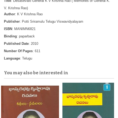
Title
: Desasevalo General K V Krishna Rao ( Memories of General K.
V. Krishna Rao)
Author
: K V Krishna Rao
Publisher
: Potti Sriramulu Telugu Viswavidyalayam
ISBN
: MANIMN6821
Binding
: paparback
Published Date
: 2010
Number Of Pages
: 611
Language
: Telugu
You may also be interested in