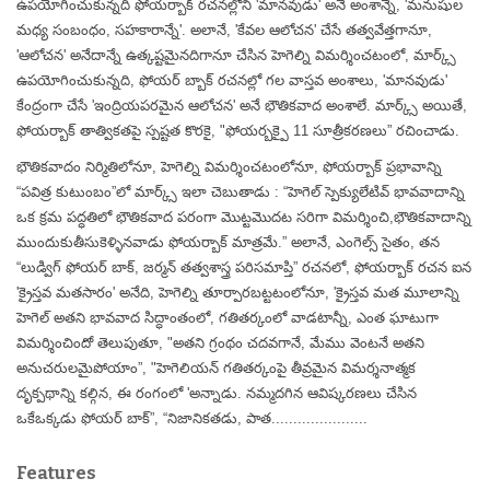
ఉపయోగించుకున్నది ఫోయర్బాక్ రచనల్లోని 'మానవుడు' అనే అంశాన్నే, 'మనుషుల
మధ్య సంబంధం, సహకారాన్నే'. అలానే, 'కేవల ఆలోచన' చేసే తత్వవేత్తగానూ,
'ఆలోచన' అనేదాన్నే ఉత్కష్టమైనదిగానూ చేసిన హెగెల్ని విమర్శించటంలో, మార్క్స్
ఉపయోగించుకున్నది, ఫోయర్ బ్బాక్ రచనల్లో గల వాస్తవ అంశాలు, 'మానవుడు'
కేంద్రంగా చేసే 'ఇంద్రియపరమైన ఆలోచన' అనే భౌతికవాద అంశాలే. మార్క్స్ అయితే,
ఫోయర్బాక్ తాత్వికతపై స్పష్టత కొరకై, "ఫోయర్బక్పై 11 సూత్రీకరణలు” రచించాడు.
భౌతికవాదం నిర్మితిలోనూ, హెగెల్ని విమర్శించటంలోనూ, ఫోయర్బాక్ ప్రభావాన్ని
“పవిత్ర కుటుంబం”లో మార్క్స్ ఇలా చెబుతాడు : “హెగెల్ స్పెక్యులేటివ్ భావవాదాన్ని
ఒక క్రమ పద్ధతిలో భౌతికవాద పరంగా మొట్టమొదట సరిగా విమర్శించి,భౌతికవాదాన్ని
ముందుకుతీసుకెళ్ళినవాడు ఫోయర్బాక్ మాత్రమే.” అలానే, ఎంగెల్స్ సైతం, తన
“లుడ్విగ్ ఫోయర్ బాక్, జర్మన్ తత్వశాస్త్ర పరిసమాప్తి” రచనలో, ఫోయర్బాక్ రచన ఐన
'క్రైస్తవ మతసారం' అనేది, హెగెల్ని తూర్పారబట్టటంలోనూ, 'క్రైస్తవ మత మూలాన్ని
హెగెల్ అతని భావవాద సిద్ధాంతంలో, గతితర్కంలో వాడటాన్నీ, ఎంత ఘాటుగా
విమర్శించిందో తెలుపుతూ, "అతని గ్రంథం చదవగానే, మేము వెంటనే అతని
అనుచరులమైపోయాం”, "హెగెలియన్ గతితర్కంపై తీవ్రమైన విమర్శనాత్మక
దృక్పథాన్ని కల్గిన, ఈ రంగంలో 'అన్నాడు. నమ్మదగిన ఆవిష్కరణలు చేసిన
ఒకేఒక్కడు ఫోయర్ బాక్”, “నిజానికతడు, పాత......................
Features