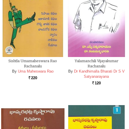
Sishtla Umamaheswara Rao
Yalamanchili Vijayakumar
Rachanalu
Rachanalu
By
Uma Maheswara Rao
By
Dr Kandhimalla Bharati Dr S V
Satyanarayana
220
Rs.
120
Rs.