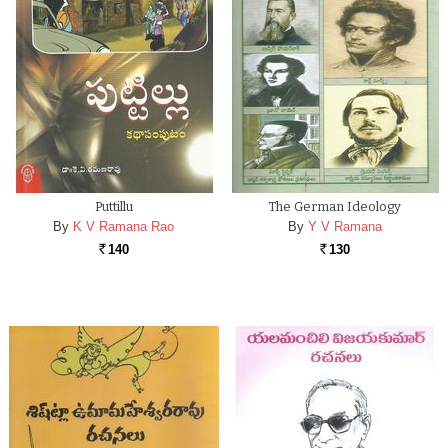
Puttillu
The German Ideology
By
K V Ramana Rao
By
Y V Ramana
140
130
Rs.
Rs.