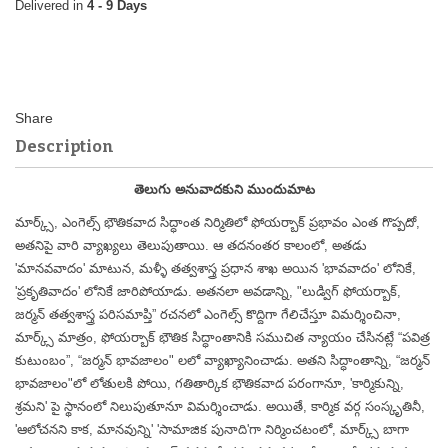
4 - 9 Days
Description
తెలుగు అనువాదకుని ముందుమాట
మార్క్స్, ఎంగెల్స్ భౌతికవాద సిద్ధాంత నిర్మితిలో ఫోయర్బాక్ ప్రభావం ఎంత గొప్పదో,
అతనిపై వారి వ్యాఖ్యలు తెలుపుతాయి. ఆ తదనంతర కాలంలో, అతడు
'మానవవాదం' మాటున, మళ్ళీ తత్వశాస్త్ర ప్రధాన శాఖ అయిన 'భావవాదం' లోనికే,
'ప్రకృతివాదం' లోనికే జారిపోయాడు. అతనలా అవడాన్ని, "లుడ్విగ్ ఫోయర్బాక్,
జర్మన్ తత్వశాస్త్ర పరిసమాప్తి” రచనలో ఎంగెల్స్ కొద్దిగా గేలిచేస్తూ విమర్శించినా,
మార్క్స్ మాత్రం, ఫోయర్బాక్ భౌతిక సిద్ధాంతానికి సముచిత న్యాయం చేసినట్లే “పవిత్ర
కుటుంబం”, “జర్మన్ భావజాలం" లలో వ్యాఖ్యానించాడు. అతని సిద్ధాంతాన్ని, “జర్మన్
భావజాలం"లో లోతులకి పోయి, గతితార్కిక భౌతికవాద పరంగానూ, 'కార్మికున్ని,
శ్రమని' పై స్థానంలో నిలుపుతూనూ విమర్శించాడు. అయితే, కార్మిక వర్గ సంస్కృతినీ,
'ఆలోచనని కాక, మానవున్ని' 'సామాజిక పునాది'గా నిర్మించటంలో, మార్క్స్ బాగా