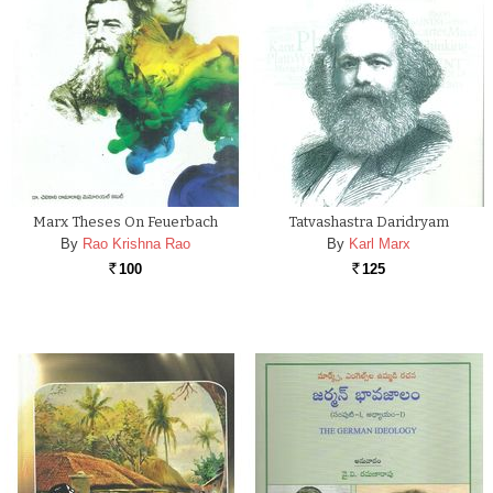
Marx Theses On Feuerbach
Tatvashastra Daridryam
By
Rao Krishna Rao
By
Karl Marx
100
125
Rs.
Rs.