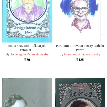
Katha Sravanthi Tallavajjula
Puranam Srinivasa Sastry Kathalu
Patanjali …
Part 2
By
Tallavajjula Patanjali Sastry
By
Puranam Srinivasa Sastry
70
125
Rs.
Rs.