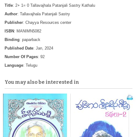
Title
: 2+ 1= 0 Tallavajhala Patanjali Sastry Kathalu
Author
: Tallavajhala Patanjali Sastry
Publisher
: Chayya Resources center
ISBN
: MANIMN5082
Binding
: paparback
Published Date
: Jan, 2024
Number Of Pages
: 92
Language
: Telugu
You may also be interested in