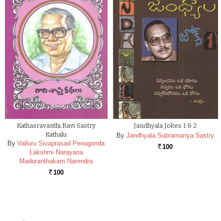
Kathasravanthi Ravi Sastry
Jandhyala Jokes 1 & 2
Kathalu
By
Jandhyala Subramanya Sastry
By
Valluru Sivaprasad Penugonda
100
Rs.
Lakshmi Narayana
Maduranthakam Narendra
100
Rs.