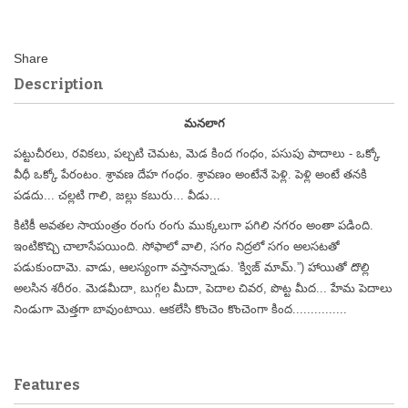
Description
మనలాగ
పట్టుచీరలు, రవికలు, పల్చటి చెమట, మెడ కింద గంధం, పసుపు పాదాలు - ఒక్కో
వీధీ ఒక్కో పేరంటం. శ్రావణ దేహ గంధం. శ్రావణం అంటేనే పెళ్లి. పెళ్లి అంటే తనకి
పడదు... చల్లటి గాలి, జల్లు కబురు... వీడు...
కిటికీ అవతల సాయంత్రం రంగు రంగు ముక్కలుగా పగిలి నగరం అంతా పడింది.
ఇంటికొచ్చి చాలాసేపయింది. సోఫాలో వాలి, సగం నిద్రలో సగం అలసటతో
పడుకుందామె. వాడు, ఆలస్యంగా వస్తానన్నాడు. 'క్విజ్ మామ్.”) హాయితో దొల్లి
అలసిన శరీరం. మెడమీదా, బుగ్గల మీదా, పెదాల చివర, పొట్ట మీద... హేమ పెదాలు
నిండుగా మెత్తగా బావుంటాయి. ఆకలేసి కొంచెం కొంచెంగా కింద...............
Features