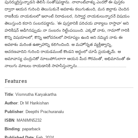
పునర్ముద్రిస్తున్నాడని తెలిసి సంతోషపడ్డాను. నాలాంటివాళ్ళు ఎందరో ఈ పుస్తకం
ద్వారా ఆయన గురించి తెలుసుకునే అవకాశం కలుగుతుంది, మన జిల్లాకు చెందిన
రాజకీయ నాయకులలో ఇలాంటి నిరాడంబర, నిస్వార్ధ నాయకులున్నారనే విషయం
తెలుస్తుంది కదాని సంబరపడ్డాను. 'ఈ పుస్తకానికి పరిచయ వాక్యాలు రాస్తావా' అని
హరికిషన్ అడిగినప్పుడు నా సంబరం రెట్టింపయింది. ఎక్కడో నాకు, గామాగో గారికి
కొన్ని విషయాలలో, కొన్ని ఆలోచనలలో సారూప్యం ఉంది అని నమ్మిన నాకు ఈ
అవకాశం మరింత ఉత్సాహాన్ని కలిగించింది. ఆ మహోన్నత వ్యక్తిత్వాన్ని,
ఆచరణవాదిని గురించి రాయడమంటే కొండని అద్దంలో చూపే ప్రయత్నమే. ఆ
అమావాస్య చంద్రునికో నూలుపోగులాగా ఆయన మీద గౌరవంతో, అభిమానంతో ఈ
నాలుగు మాటలు రాయడానికి సాహసిస్తున్నాను........................................
Features
Title
: Vismrutha Karyakartha
Author
: Dr M Harikishan
Publisher
: Deepthi Prachuranalu
ISBN
: MANIMN5232
Binding
: paparback
Published Date
: Feb, 2024