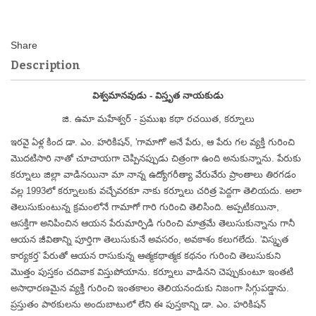
Description
విశ్వమానవుడు - విస్తృత నాయకుడు
జి. ఉమా మహేశ్వర్ - ప్రముఖ కథా రచయిత, కర్నూలు
ఇరవై ఏళ్ల కింద డా. ఎం. హరికిషన్, 'గామాగో' అనే పేరు, ఆ పేరు గల వ్యక్తి గురించి
మొదటిసారి నాతో చూచాయగా చెప్పినప్పుడు చిత్రంగా ఉంది అనుకున్నాను. పేరుకు
కర్నూలు జిల్లా వాడినయినా మా నాన్న ఉద్యోగరీత్యా వేరువేరు ప్రాంతాలు తిరగడం
వల్ల 1993లో కర్నూలుకు వచ్చేవరకూ నాకు కర్నూలు చరిత్ర పెద్దగా తెలియదు. అలా
తెలుసుకుంటున్న క్రమంలోనే గామాగో గారి గురించి తెలిసింది. అప్పటికయినా,
ఆసక్తిగా అనిపించిన ఆయన పేరుమార్పిడి గురించి మాత్రమే తెలుసుకున్నాను గానీ
ఆయన జీవితాన్ని పూర్తిగా తెలుసుకునే అవసరం, అవకాశం కలుగలేదు. 'విస్మృత
కార్యకర్త' పేరుతో ఆయన రాసుకున్న ఆత్మకథాత్మక కథనం గురించి తెలుసుకుని
మొత్తం పుస్తకం చదివాక విస్తుపోయాను. కర్నూలు వాడినని చెప్పుకుంటూ ఇంతటి
అసాధారణమైన వ్యక్తి గురించి ఇంతకాలం తెలియనందుకు నిజంగా సిగ్గుపడ్డాను.
ప్రస్తుతం పాఠకులను అందుబాటులో లేని ఈ పుస్తకాన్ని డా. ఎం. హరికిషన్