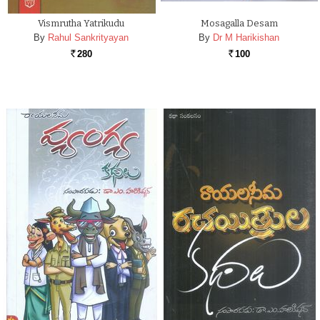
Vismrutha Yatrikudu
Mosagalla Desam
By
Rahul Sankrityayan
By
Dr M Harikishan
280
100
Rs.
Rs.