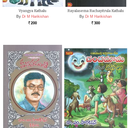
Vyangya Kathalu
Rayalasema Rachayitrula Kathalu
By
Dr M Harikishan
By
Dr M Harikishan
200
300
Rs.
Rs.