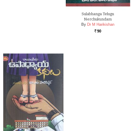
Sulabhanga Telugu
Nerchukundam
By
Dr M Harikishan
90
Rs.