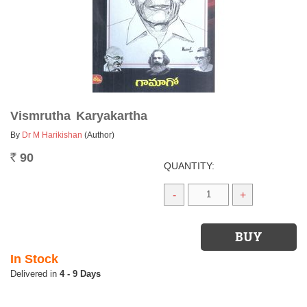
Vismrutha Karyakartha
By
Dr M Harikishan
(Author)
90
Rs.
QUANTITY:
-
+
In Stock
4 - 9 Days