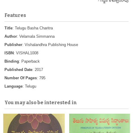
- గడ్డం కోటేశ్వరరావు
Features
Title
: Telugu Basha Charitra
Author
: Velamala Simmanna
Publisher
: Vishalandhra Publishing House
ISBN
: VISHAL1008
Binding
: Paperback
Published Date
: 2017
Number Of Pages
: 795
Language
: Telugu
You may also be interested in