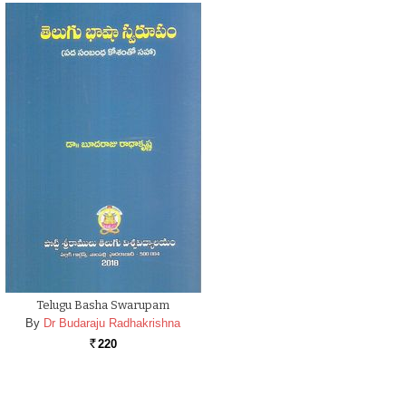
Telugu Basha Swarupam
By
Dr Budaraju Radhakrishna
220
Rs.