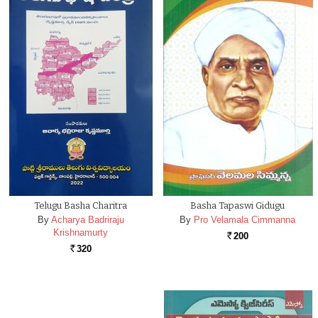
Telugu Basha Charitra
Basha Tapaswi Gidugu
By
Acharya Badriraju
By
Pro Velamala Cimmanna
Krishnamurty
200
Rs.
320
Rs.