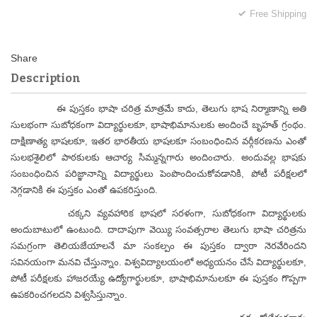
Free Shipping
Description
ఈ పుస్తకం భాషా చరిత్ర మాత్రమే కాదు, తెలుగు భాష నిర్మాణాన్ని అతి
సులభంగా సుబోధకంగా విద్యార్థులకూ, భాషాభిమానులకు అందించే బృహత్ గ్రంథం.
దాక్షిణాత్య భాషలకూ, ఇతర భారతీయ భాషలకూ సంబంధించిన వర్గీకరణను ఎంతో
సులభశైలిలో పాఠకులకు ఆచార్య సిమ్మన్నగారు అందించారు. అందువల్ల భాషకు
సంబంధించిన పరిజ్ఞానాన్ని విద్యార్థులు పెంపొందించుకోవడానికి, పోటీ పరీక్షలలో
నెగ్గడానికి ఈ పుస్తకం ఎంతో ఉపకరిస్తుంది.
చక్కని వ్యవహారిక భాషలో సరళంగా, సుబోధకంగా విద్యార్థులకు
అందుబాటులో ఉంటుంది. దాదాపుగా వెయ్యి సంవత్సరాల తెలుగు భాషా చరిత్రను
సమగ్రంగా తెలియజేయాలనే మా సంకల్పం ఈ పుస్తకం ద్వారా నెరవేరిందని
సవినయంగా మనవి చేస్తున్నాం. విశ్వవిద్యాలయంలో అధ్యయనం చేసే విద్యార్థులకూ,
పోటీ పరీక్షలకు హాజరయ్యే ఉద్యోగార్థులకూ, భాషాభిమానులకూ ఈ పుస్తకం గొప్పగా
ఉపకరించగలదని విశ్వసిస్తున్నాం.