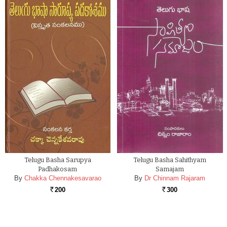
Telugu Basha Sarupya
Telugu Basha Sahithyam
Padhakosam
Samajam
By
Chakka Chennakesavarao
By
Dr Chinnam Rajaram
200
300
Rs.
Rs.