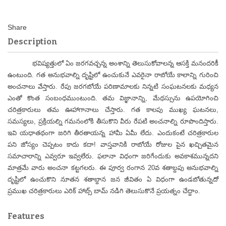
Description
భవిష్యత్తులో ఏం జరగవచ్చన్న అంశాన్ని తెలుసుకోవాలన్న ఆసక్తి మనందరికీ
ఉంటుంది. గత అనుభవాల్ని దృష్టిలో ఉంచుకునే ఎవరైనా రాబోయే కాలాన్ని గురించి
అంచనాలు వేస్తారు. రేపు జరగబోయే పరిణామాలకు నిన్నటి సంఘటనలకు మధ్యన
ఎంతో కొంత సంబంధముంటుంది. తమ విజ్ఞానాన్ని, మేథస్సును ఉపయోగించి
చరిత్రకారులు తమ ఊహాగానాలు చేస్తారు. గత కాలపు ముఖ్య ఘటనలు,
సమస్యలు, ప్రక్రియల్ని గమనంలోకి తీసుకొని వీరు రేపటి అంచనాల్ని రూపొందిస్తారు.
ఇవి యధాతథంగా జరిగి తీరతాయన్న హామీ ఏమీ లేదు. ఎందుకంటే చరిత్రకారుల
పని జోస్యం చెప్పటం కాదు కదా! వాస్తవానికి రాబోయే రోజుల పైన ఖచ్చితమైన
సమాచారాన్ని ఎవ్వరూ ఇవ్వలేరు. ఫలానా విధంగా జరిగేందుకు అవకాశమున్నదని
మాత్రమే వారు అంచనా కట్టగలరు. ఈ పూర్వ రంగాన 20వ శతాబ్దపు అనుభవాల్ని
దృష్టిలో ఉంచుకొని నూతన శతాబ్దాన జన జీవితం ఏ విధంగా ఉండబోతున్నదో
ప్రముఖ చరిత్రకారులు ఎరిక్ హాబ్స్ బామ్ నడిగి తెలుసుకొనే ప్రయత్నం చేద్దాం.
Features