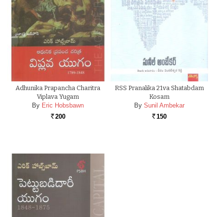
Adhunika Prapancha Charitra
RSS Pranalika 21va Shatabdam
Viplava Yugam
Kosam
By
Eric Hobsbawn
By
Sunil Ambekar
200
150
Rs.
Rs.