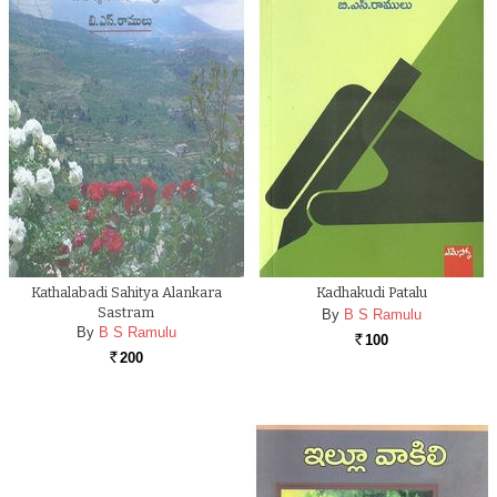
Kathalabadi Sahitya Alankara
Kadhakudi Patalu
Sastram
By
B S Ramulu
By
B S Ramulu
100
Rs.
200
Rs.