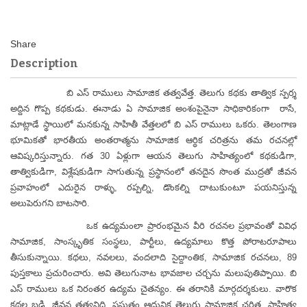
Description
బి ఎస్ రాములు సామాజిక తత్వవేత్త. తెలుగు కథకు తాత్విక స్పర్శ
అద్దిన గొప్ప కథకుడు. ఈనాడు ఏ సామాజిక అంశంపైనైనా సాధికారికంగా రాసే,
మాట్లాడే స్థాయిలో మనకున్న సాహితీ వేత్తలలో బి ఎస్ రాములు ఒకరు. తెలంగాణ
భూమికతో భారతీయ అంతరాత్మను సామాజిక ఆర్ధిక చరిత్రను తమ రచనల్లో
ఆవిష్కరిస్తున్నారు. గత 30 ఏళ్లుగా ఆయన తెలుగు సాహిత్యంలో కథకుడిగా,
తాత్వికుడిగా, విశ్లేషకుడిగా సాగుతున్న ప్రస్థానంలో తనదైన సొంత ముద్రతో జీవన
ప్రవాహంలో ఎదురైన రాళ్ళు, రప్పల్ని, డొంకల్ని దాటుకుంటూ పయనిస్తున్న
అలుపెరుగని బాటసారి.
ఒక ఉద్యమంలా ప్రారంభమైన వీరి రచనల ప్రభావంతో వివిధ
సామాజిక, సాంస్కృతిక సంస్థలు, పార్టీలు, ఉద్యమాలు కొత్త పోరాటరూపాలు
తీసుకున్నాయి. కథలు, నవలలు, వందలాది సైద్దాంతిక, సామాజిక రచనలు, 89
పుస్తకాలు ప్రచురించారు. అవి తెలుగునాట భావజాల చర్చను మలుపుతిప్పాయి. బి
ఎస్ రాములు ఒక నిరంతర ఉద్యమ చైతన్యం. ఈ తరానికి మార్గదర్శకులు. వారొక
కథల బడి, జీవన తత్వనిది. ప్రస్తుతం ఆధునిక తెలుగు సామాజిక చరిత్ర, సాహిత్య