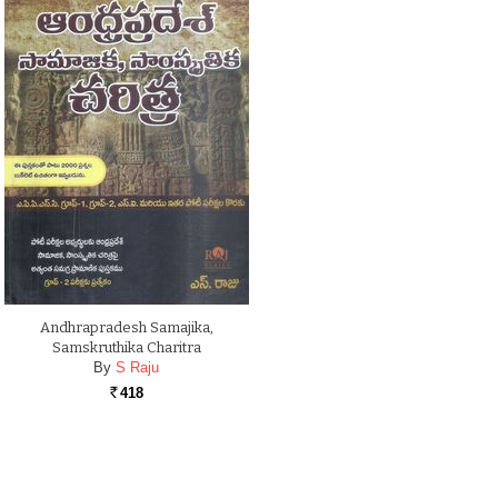
Andhrapradesh Samajika,
Samskruthika Charitra
By
S Raju
418
Rs.