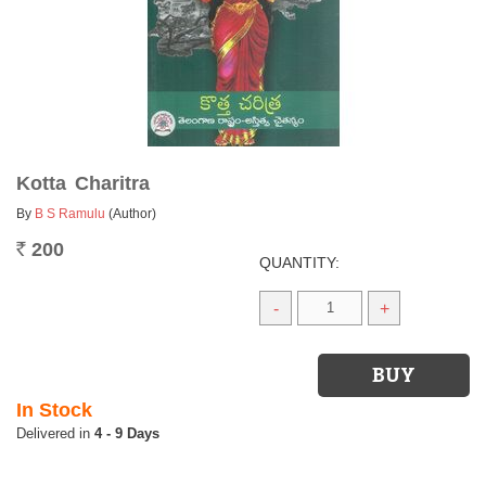
Kotta Charitra
By
B S Ramulu
(Author)
200
Rs.
QUANTITY:
-
+
In Stock
4 - 9 Days