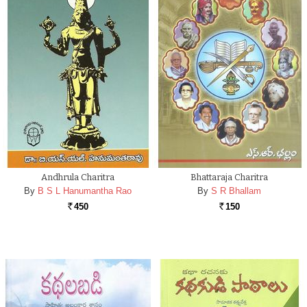
Andhrula Charitra
Bhattaraja Charitra
By
B S L Hanumantha Rao
By
S R Bhallam
450
150
Rs.
Rs.