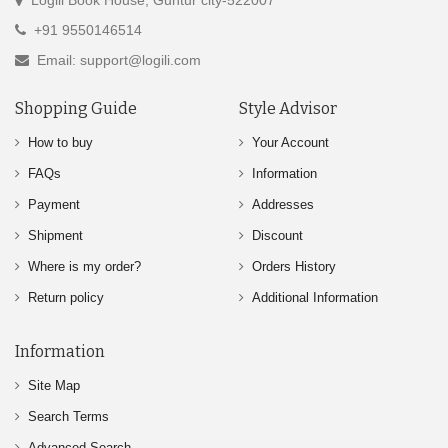
Logili Book House, Guntur city-522007
+91 9550146514
Email: support@logili.com
Shopping Guide
Style Advisor
How to buy
Your Account
FAQs
Information
Payment
Addresses
Shipment
Discount
Where is my order?
Orders History
Return policy
Additional Information
Information
Site Map
Search Terms
Advanced Search