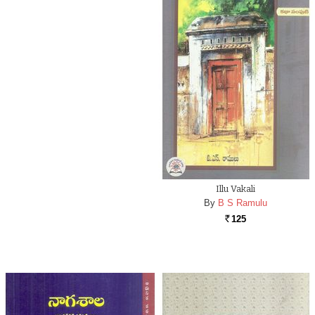
Illu Vakali
By
B S Ramulu
125
Rs.