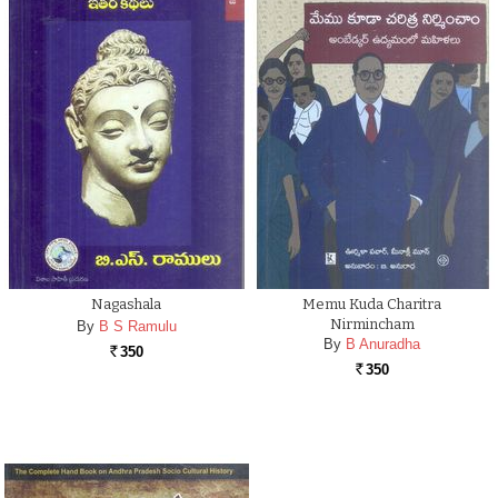
Nagashala
Memu Kuda Charitra
Nirmincham
By
B S Ramulu
By
B Anuradha
350
Rs.
350
Rs.