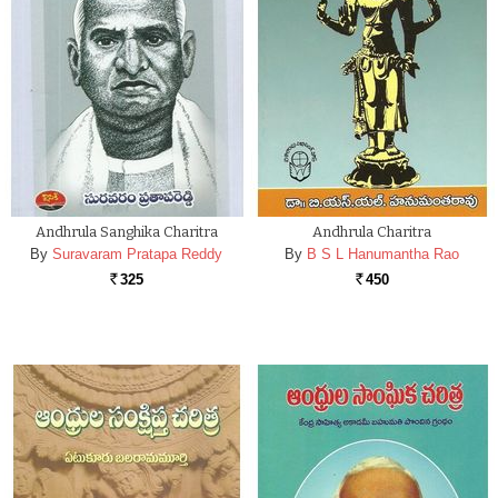
Andhrula Sanghika Charitra
Andhrula Charitra
By
Suravaram Pratapa Reddy
By
B S L Hanumantha Rao
325
450
Rs.
Rs.