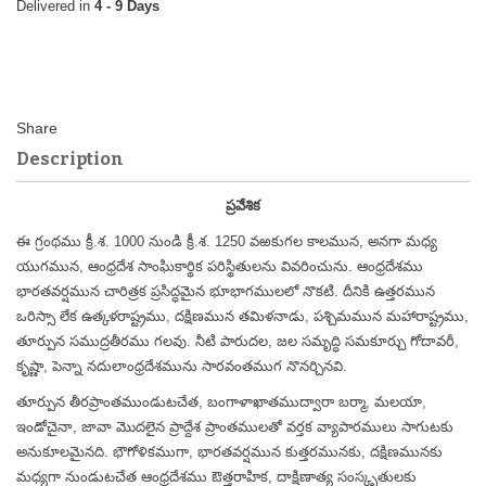
4 - 9 Days
Description
ప్రవేశిక
ఈ గ్రంథము క్రీ.శ. 1000 నుండి క్రీ.శ. 1250 వఱకుగల కాలమున, అనగా మధ్య
యుగమున, ఆంధ్రదేశ సాంఘికార్థిక పరిస్థితులను వివరించును. ఆంధ్రదేశము
భారతవర్షమున చారిత్రక ప్రసిద్ధమైన భూభాగములలో నొకటి. దీనికి ఉత్తరమున
ఒరిస్సా లేక ఉత్కళరాష్ట్రము, దక్షిణమున తమిళనాడు, పశ్చిమమున మహారాష్ట్రము,
తూర్పున సముద్రతీరము గలవు. నీటి పారుదల, జల సమృద్ధి సమకూర్చు గోదావరీ,
కృష్ణా, పెన్నా నదులాంధ్రదేశమును సారవంతముగ నొనర్చినవి.
తూర్పున తీరప్రాంతముండుటచేత, బంగాళాఖాతముద్వారా బర్మా, మలయా,
ఇండోచైనా, జావా మొదలైన ప్రాద్దేశ ప్రాంతములతో వర్తక వ్యాపారములు సాగుటకు
అనుకూలమైనది. భౌగోళికముగా, భారతవర్షమున కుత్తరమునకు, దక్షిణమునకు
మధ్యగా నుండుటచేత ఆంధ్రదేశము ఔత్తరాహిక, దాక్షిణాత్య సంస్కృతులకు