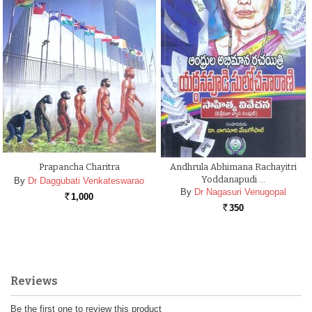
Prapancha Charitra
Andhrula Abhimana Rachayitri
Yoddanapudi …
By
Dr Daggubati Venkateswarao
By
Dr Nagasuri Venugopal
1,000
Rs.
350
Rs.
Reviews
Be the first one to review this product