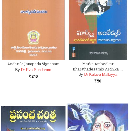
Andhrula Janapada Vignanam
Marks Ambedkar
Bharathadesamlo Ardhika, …
By
Dr Rvs Sundaram
By
Dr Kaluva Mallayya
240
Rs.
50
Rs.