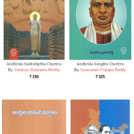
Andhrula Sankshiptha Charitra
Andhrula Sangika Charitra
By
Yetukuru Balarama Murthy
By
Suravaram Pratapa Reddy
150
325
Rs.
Rs.