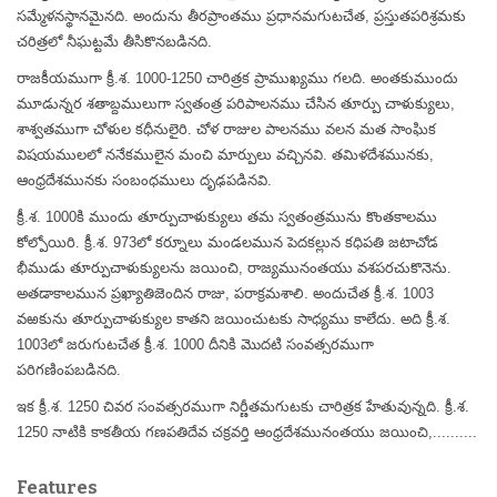
సమ్మేళనస్థానమైనది. అందును తీరప్రాంతము ప్రధానమగుటచేత, ప్రస్తుతపరిశ్రమకు
చరిత్రలో నీఘట్టమే తీసికొనబడినది.
రాజకీయముగా క్రీ.శ. 1000-1250 చారిత్రక ప్రాముఖ్యము గలది. అంతకుముందు
మూడున్నర శతాబ్దములుగా స్వతంత్ర పరిపాలనము చేసిన తూర్పు చాళుక్యులు,
శాశ్వతముగా చోళుల కధీనులైరి. చోళ రాజుల పాలనము వలన మత సాంఘిక
విషయములలో ననేకములైన మంచి మార్పులు వచ్చినవి. తమిళదేశమునకు,
ఆంధ్రదేశమునకు సంబంధములు దృఢపడినవి.
క్రీ.శ. 1000కి ముందు తూర్పుచాళుక్యులు తమ స్వతంత్రమును కొంతకాలము
కోల్పోయిరి. క్రీ.శ. 973లో కర్నూలు మండలమున పెదకల్లున కధిపతి జటాచోడ
భీముడు తూర్పుచాళుక్యులను జయించి, రాజ్యమునంతయు వశపరచుకొనెను.
అతడాకాలమున ప్రఖ్యాతిజెందిన రాజు, పరాక్రమశాలి. అందుచేత క్రీ.శ. 1003
వఱకును తూర్పుచాళుక్యుల కాతని జయించుటకు సాధ్యము కాలేదు. అది క్రీ.శ.
1003లో జరుగుటచేత క్రీ.శ. 1000 దీనికి మొదటి సంవత్సరముగా
పరిగణింపబడినది.
ఇక క్రీ.శ. 1250 చివర సంవత్సరముగా నిర్ణీతమగుటకు చారిత్రక హేతువున్నది. క్రీ.శ.
1250 నాటికి కాకతీయ గణపతిదేవ చక్రవర్తి ఆంధ్రదేశమునంతయు జయించి,..........
Features