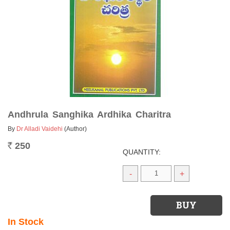
Andhrula Sanghika Ardhika Charitra
By
Dr Alladi Vaidehi
(Author)
250
Rs.
QUANTITY:
-
+
In Stock