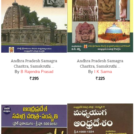
Andhra Pradesh Samagra
Andhra Pradesh Samagra
Charitra, Samskruthi …
Charitra, Samskruthi …
By
B Rajendra Prasad
By
I K Sarma
295
225
Rs.
Rs.