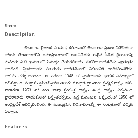
Description
తెలంగాణ రైతాంగ సాయుధ పోరాటంలో తెలంగాణ ప్రజలు వీరోచితంగా
పోరాడి తెలంగాణలోని బహుప్రాంతాలలో అణచివేతకు గురైన పీడిత రైతాంగాన్ని
సుమారు 400 గ్రామాలలో విముక్తం చేయగలిగారు. ఈలోగా భారతదేశం స్వతంత్రం
పొందింది. హైదరాబాదు పాలకుడు భారతదేశంలో విలీనానికి అంగీకరించలేదు.
పోలీసు చర్య జరిగింది. ఆ విధంగా 1948 లో హైదరాబాదు భారత సమాఖ్యలో
విలీనమైంది. మద్రాసు ప్రెసిడెన్సీలోని తెలుగు మాట్లాడే ప్రాంతాలు ప్రత్యేక రాష్ట్రం కోసం
పోరాడగా 1953 లో తొలి భాషా ప్రయుక్త రాష్ట్రం ఆంద్ర రాష్ట్రం ఏర్పడింది.
హైదరాబాదు నాయకులతో విస్తృతచర్చలు, పెద్ద మనుషుల ఒప్పందంతో 1956 లో
ఆంధ్రప్రదేశ్ ఆవిర్భవించింది. ఈ ముఖ్యమైన పరిణామాలన్నీ ఈ సంపుటంలో చర్చకు
వచ్చాయి.
Features