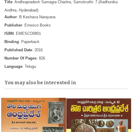
Title
: Andhrapradesh Samagra Charitra, Samskruthi- 7 (Aadhunika
Andhra, Hyderabad)
Author
: B Keshava Narayana
Publisher
: Emesco Books
ISBN
: EMESCO0801
Binding
: Paperback
Published Date
: 2016
Number Of Pages
: 826
Language
: Telugu
You may also be interested in