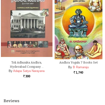
Toli Adhunika Andhra,
Andhra Yogulu 7 Books Set
Hyderabad Company …
By
B Ramaraju
By
Adapa Satya Narayana
1,740
Rs.
300
Rs.
Reviews