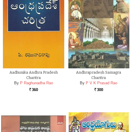
Aadhunika Andhra Pradesh
Andhrapradesh Samagra
Charitra
Charitra
By
P Raghunadha Rao
By
P V K Prasad Rao
360
300
Rs.
Rs.