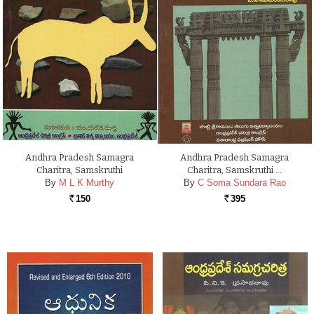
Andhra Pradesh Samagra
Andhra Pradesh Samagra
Charitra, Samskruthi
Charitra, Samskruthi …
By
M L K Murthy
By
C Soma Sundara Rao
150
395
Rs.
Rs.