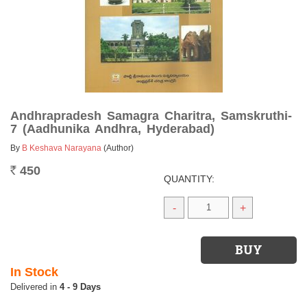
Andhrapradesh Samagra Charitra, Samskruthi-
7 (Aadhunika Andhra, Hyderabad)
By
B Keshava Narayana
(Author)
450
Rs.
QUANTITY:
-
+
In Stock
4 - 9 Days