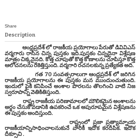
Description
ఆంధ్రప్రదేశ్ లో రాజకీయ ప్రయోగాలు పేరుతో డివివిఎస్
వర్మగారు రాసిన చిన్న పుస్తకం ఇది.పుస్తకం చిన్నదైనా విశ్లేషణ
మాత్రం చిక్కనైనది. కొత్త చూపుతో కొత్త కోణాలను చూపిస్తూ కొత్త
ఆలోచనలను రేకెత్తిస్తుంది. వర్మగారి రచనలకున్న ప్రత్యేకత అది.
గత 70 సంవత్సరాలుగా ఆంధ్రప్రదేశ్ లో జరిగిన
రాజకీయ ప్రయోగాలను ఈ పుస్తకం మన ముందుంచుతుంది.
ఇందులో పైకి కనిపించే అంశాల పొరలను తొలగించి వాటి నిజ
స్వరూపాన్ని వెతికితిస్తుంది.
రాష్ట్ర రాజకీయ పరిణామాలలో మౌలికమైన అంశాలను
అర్ధం చేసుకోవడానికి ఉపకరించే ఒక అపురూపమైన విశ్లేషణను
ఈ పుస్తకం అందిస్తుంది.
రాష్ట్రంలో ప్రజా ప్రత్యామ్నాయ
రాజకీయాన్నిసాధించాలనుకునే వారికీ ఇదొక కరదీపిక. ఇదొక
దీక్సూచి .