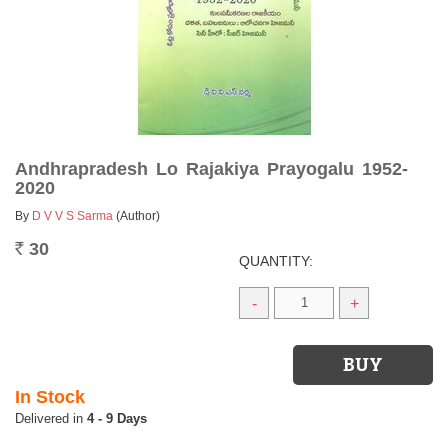
Andhrapradesh Lo Rajakiya Prayogalu 1952-
2020
By
D V V S Sarma
(Author)
30
Rs.
QUANTITY:
-
+
In Stock
4 - 9 Days