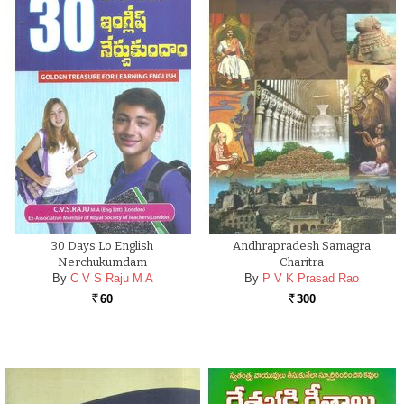
30 Days Lo English
Andhrapradesh Samagra
Nerchukumdam
Charitra
By
C V S Raju M A
By
P V K Prasad Rao
60
300
Rs.
Rs.