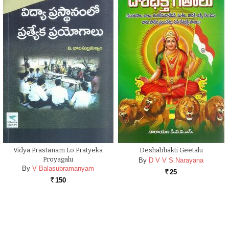
Vidya Prastanam Lo Pratyeka
Deshabhakti Geetalu
Proyagalu
By
D V V S Narayana
By
V Balasubramanyam
25
Rs.
150
Rs.