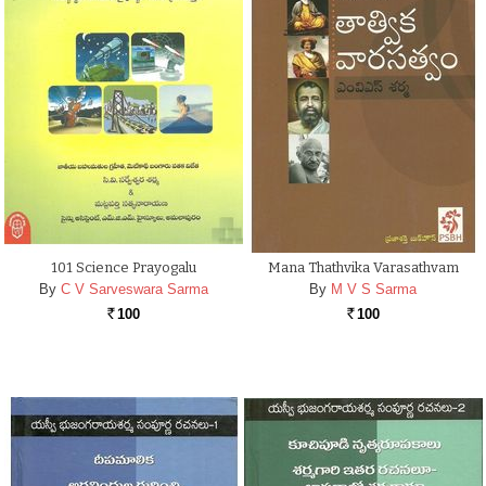
101 Science Prayogalu
Mana Thathvika Varasathvam
By
C V Sarveswara Sarma
By
M V S Sarma
100
100
Rs.
Rs.