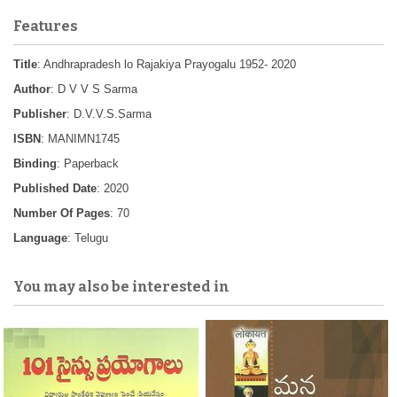
Features
Title
: Andhrapradesh lo Rajakiya Prayogalu 1952- 2020
Author
: D V V S Sarma
Publisher
: D.V.V.S.Sarma
ISBN
: MANIMN1745
Binding
: Paperback
Published Date
: 2020
Number Of Pages
: 70
Language
: Telugu
You may also be interested in