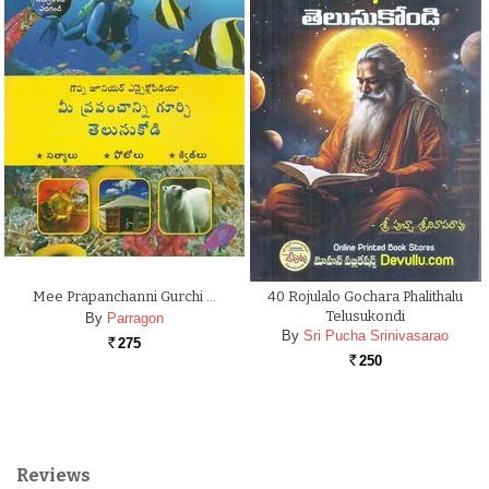
Mee Prapanchanni Gurchi …
40 Rojulalo Gochara Phalithalu
Telusukondi
By
Parragon
By
Sri Pucha Srinivasarao
275
Rs.
250
Rs.
Reviews