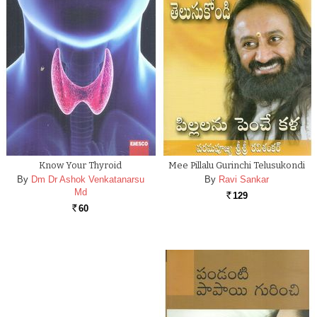
Know Your Thyroid
Mee Pillalu Gurinchi Telusukondi
By
Dm Dr Ashok Venkatanarsu
By
Ravi Sankar
Md
129
Rs.
60
Rs.