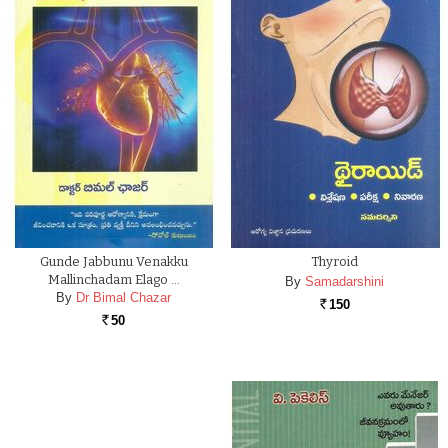
Gunde Jabbunu Venakku
Thyroid
Mallinchadam Elago …
By
Samadarshini
By
Dr Bimal Chazar
150
Rs.
50
Rs.