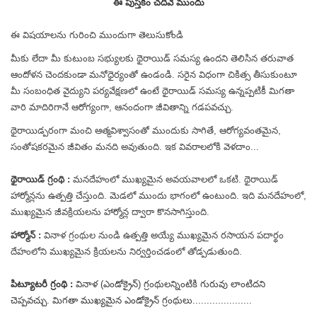
ఈ పుస్తకం చదివే ముందు
ఈ విషయాలను గురించి ముందుగా తెలుసుకోండి
మీకు లేదా మీ కుటుంబ సభ్యులకు థైరాయిడ్ సమస్య ఉందని తెలిసిన తరువాత
ఆందోళన చెందకుండా మనోధైర్యంతో ఉండండి. సరైన విధంగా చికిత్స తీసుకుంటూ
మీ సంబంధిత వైద్యుని పర్యవేక్షణలో ఉంటే థైరాయిడ్ సమస్య ఉన్నప్పటికీ మిగతా
వారి మాదిరిగానే ఆరోగ్యంగా, ఆనందంగా జీవితాన్ని గడపవచ్చు.
థైరాయిడ్పరంగా మంచి ఆత్మవిశ్వాసంతో ముందుకు సాగితే, ఆరోగ్యవంతమైన,
సంతోషకరమైన జీవితం మనది అవుతుంది. ఇక వివరాలలోకి వెళదాం...
థైరాయిడ్ గ్రంథి :
మనదేహంలో ముఖ్యమైన అవయవాలలో ఒకటి. థైరాయిడ్
హార్మోన్లను ఉత్పత్తి చేస్తుంది. మెడలో ముందు భాగంలో ఉంటుంది. ఇది మనదేహంలో,
ముఖ్యమైన జీవక్రియలను హార్మోన్ల ద్వారా కొనసాగిస్తుంది.
హార్మోన్ :
వినాళ గ్రంథుల నుండి ఉత్పత్తి అయ్యే ముఖ్యమైన రసాయన పదార్థం
దేహంలోని ముఖ్యమైన క్రియలను నిర్వర్తించడంలో తోడ్పడుతుంది.
పిట్యూటరీ గ్రంథి :
వినాళ (ఎండోక్రైన్) గ్రంథులన్నింటికి గురువు లాంటిదని
చెప్పవచ్చు. మిగతా ముఖ్యమైన ఎండోక్రైన్ గ్రంథులు.....................