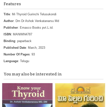
Features
Title
: Mi Thyroid Gurinchi Telusukondi
Author
: Dm Dr Ashok Venkatanarsu Md
Publisher
: Emasco Books pvt.L.td.
ISBN
: MANIMN4787
Binding
: paparback
Published Date
: March, 2023
Number Of Pages
: 93
Language
: Telugu
You may also be interested in