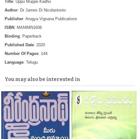
Title
: Uppu Muppe Kadhu
Author
: Dr James Di Nicolantonio
Publisher
: Arogya Vignana Publications
ISBN
: MANIMN1606
Binding
: Paperback
Published Date
: 2020
Number Of Pages
: 144
Language
: Telugu
You may also be interested in