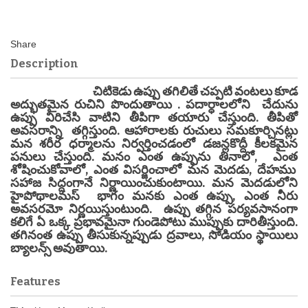
Description
చిటికెడు ఉప్పు తగిలితే చప్పటి వంటలు కూడ
అద్భుతమైన రుచిని పొందుతాయి . పదార్ధాలలోని చేదును
ఉప్పు విరిచేసి వాటిని తీపిగా తయారు చేస్తుంది. తీపితో
అవసరాన్ని తగ్గిస్తుంది. ఆహారాలకు రుచులు సమకూర్చినట్లు
మన శరీర ధర్మాలను నిర్వర్తించడంలో డజన్లకొద్దీ కీలకమైన
పనులు చేస్తుంది. మనం ఎంత ఉప్పును తినాలో, ఎంత
శోషించుకోవాలో, ఎంత విసర్జించాలో మన మెదడు, దేహము
సహాజ సిద్దంగానే నిర్ణాయించుకుంటాయి. మన మెదడులోని
హైపోథాలమస్ భాగం మనకు ఎంత ఉప్పు, ఎంత నీరు
అవసరమో నిర్ణయిస్తుంటుంది. ఉప్పు తగ్గిన పర్యవసానంగా
కలిగే ఏ ఒక్క ప్రభావమైనా గుండెపోటు ముప్పుకు దారితీస్తుంది.
తగినంత ఉప్పు తీసుకున్నప్పుడు ద్రవాలు, సోడియం స్థాయిలు
బ్యాలన్స్ అవుతాయి.
Features