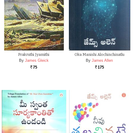
Prakruthi Jyamithi
Oka Manishi Alochinchinatlu
By
James Gleick
By
James Allen
75
175
Rs.
Rs.