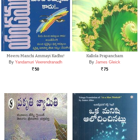
Meeru Manchi Ammayi Kadhu!
Kallola Prapancham
By
Yandamuri Veerendranadh
By
James Gleick
50
75
Rs.
Rs.