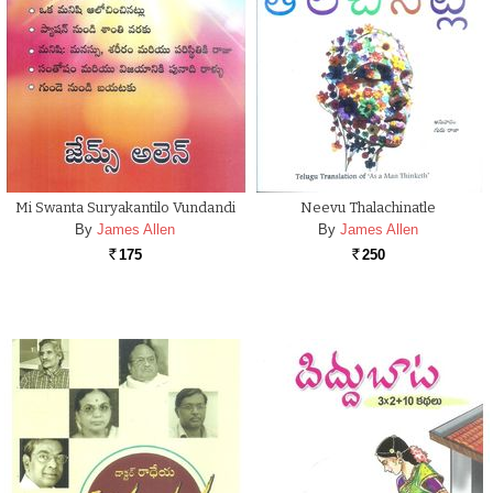
Mi Swanta Suryakantilo Vundandi
Neevu Thalachinatle
By
James Allen
By
James Allen
175
250
Rs.
Rs.