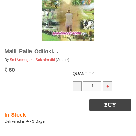
Malli Palle Odiloki. .
By
Smt Vemuganti Sukthimathi
(Author)
60
Rs.
QUANTITY:
-
+
In Stock
4 - 9 Days