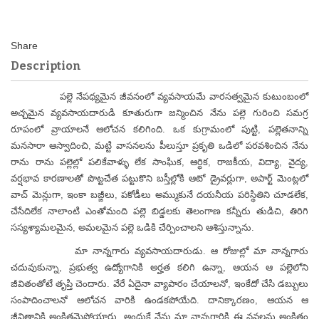
Description
పల్లె నేపథ్యమైన జీవనంలో వ్యవసాయమే వారసత్వమైన కుటుంబంలో
అచ్చమైన వ్యవసాయదారుడి కూతురుగా జన్మించిన నేను పల్లె గురించి సమగ్ర
రూపంలో వ్రాయాలనే ఆలోచన కలిగింది. ఒక కుగ్రామంలో పుట్టి, పల్లెతనాన్ని
మనసారా ఆస్వాదించి, మట్టి వాసనలను పీలుస్తూ ప్రకృతి ఒడిలో పరవశించిన నేను
రాను రాను పల్లెల్లో పలికేవాళ్ళు లేక సాంఘిక, ఆర్ధిక, రాజకీయ, విద్యా, వైద్య,
వర్షభావ కారణాలతో పొట్టచేత పట్టుకొని బస్తీల్లోకి ఆటో డ్రైవర్లుగా, అపార్ట్ మెంట్లలో
వాచ్ మెన్లుగా, ఇంకా బజ్జీలు, పకోడీలు అమ్ముకునే దయనీయ పరిస్థితిని చూడలేక,
చేసేదిలేక నాలాంటి ఎంతోమంది పల్లె బిడ్డలకు తెలంగాణ కన్నీరు తుడిచి, తిరిగి
సస్యశ్యామలమైన, అమలమైన పల్లె ఒడికి చేర్పించాలని ఆశిస్తున్నాను.
మా నాన్నగారు వ్యవసాయదారుడు. ఆ రోజుల్లో మా నాన్నగారు
చదువుకున్నా, ప్రభుత్వ ఉద్యోగానికి అర్హత కలిగి ఉన్నా, ఆయన ఆ పల్లెలోని
జీవితంతోటే తృప్తి చెందారు. వేరే ఏదైనా వ్యాపారం చేయాలనో, ఇంకేదో చేసి డబ్బులు
సంపాదించాలనో ఆలోచన వారికి ఉండకపోయేది. దానిక్కారణం, ఆయన ఆ
జీవితానికి అంకితమైపోయారు. అందుకే నేను మా నాన్నగారికి ఈ నవలను అంకితం