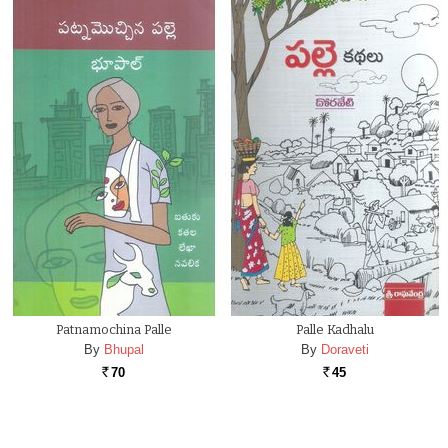
Patnamochina Palle
Palle Kadhalu
By
Bhupal
By
Doraveti
70
45
Rs.
Rs.