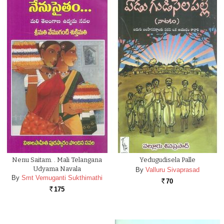
Nenu Saitam. . Mali Telangana
Yedugudisela Palle
Udyama Navala
By
Valluru Sivaprasad
By
Smt Vemuganti Sukthimathi
70
Rs.
175
Rs.