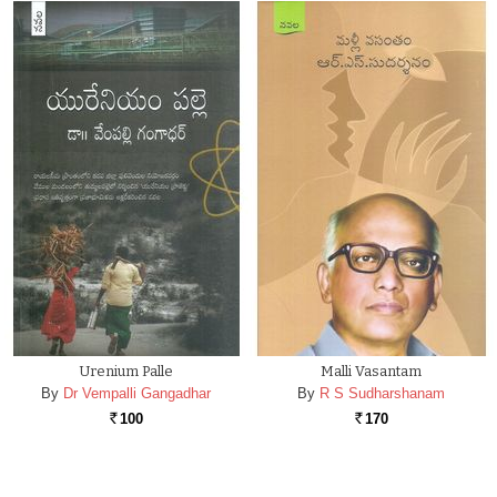
Urenium Palle
Malli Vasantam
By
Dr Vempalli Gangadhar
By
R S Sudharshanam
100
170
Rs.
Rs.