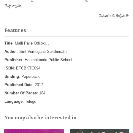
చేస్తున్నాను.
- వేముగంటి శుక్తిమతి
Features
Title
: Malli Palle Odiloki. .
Author
: Smt Vemuganti Sukthimathi
Publisher
: Hanmakonda Public School
ISBN
: ETCBKTC094
Binding
: Paperback
Published Date
: 2017
Number Of Pages
: 184
Language
: Telugu
You may also be interested in