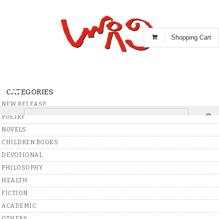
Shopping Cart
CATEGORIES
NEW RELEASE
POETRY
Home
>
Books
>
Telugu
>
General
NOVELS
CHILDREN BOOKS
DEVOTIONAL
Write A Review
PHILOSOPHY
Ade Nela
HEALTH
FICTION
By
Mukunda Rama Rao
(Author)
ACADEMIC
Write A Review
OTHERS