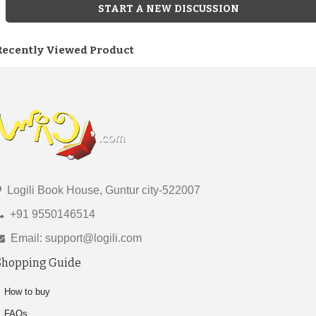
START A NEW DISCUSSION
Recently Viewed Product
Logili Book House, Guntur city-522007
+91 9550146514
Email: support@logili.com
Shopping Guide
How to buy
FAQs