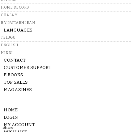
HOME DECORS
CHALAM
B V PATTABHI RAM
LANGUAGES
TELUGU
ENGLISH
Rs.
600
HINDI
CONTACT
QUANTITY:
-
+
CUSTOMER SUPPORT
E BOOKS
TOP SALES
In Stock
MAGAZINES
4 - 9 Days
HOME
Free Shippi
LOGIN
MY ACCOUNT