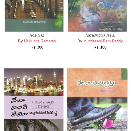
Ade Gali
Aaradugula Nela
By
Mukunda Ramarao
By
Muddasani Ram Reddy
Rs.
Rs.
300
100