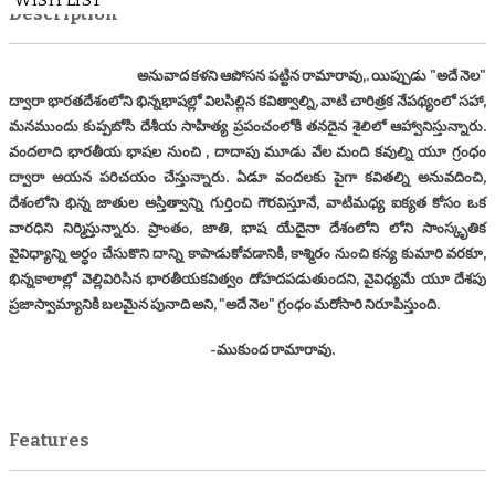
WISH LIST
Description
అనువాద కళని ఆపోసన పట్టిన రామారావు,. యిప్పుడు "అదే నెల"
ద్వారా భారతదేశంలోని భిన్నభాషల్లో విలసిల్లిన కవిత్వాల్ని, వాటి చారిత్రక నేపథ్యంలో సహా,
మనముందు కుప్పబోసి దేశీయ సాహిత్య ప్రపంచంలోకి తనదైన శైలిలో ఆహ్వానిస్తున్నారు.
వందలాది భారతీయ భాషల నుంచి , దాదాపు మూడు వేల మంది కవుల్ని యూ గ్రంధం
ద్వారా అయన పరిచయం చేస్తున్నారు. ఏడూ వందలకు పైగా కవితల్ని అనువదించి,
దేశంలోని భిన్న జాతుల అస్తిత్వాన్ని గుర్తించి గౌరవిస్తూనే, వాటిమధ్య ఐక్యత కోసం ఒక
వారధిని నిర్మిస్తున్నారు. ప్రాంతం, జాతి, భాష యేదైనా దేశంలోని లోని సాంస్కృతిక
వైవిధ్యాన్ని అర్ధం చేసుకొని దాన్ని కాపాడుకోవడానికి, కాశ్మిరం నుంచి కన్య కుమారి వరకూ,
భిన్నకాలాల్లో వెల్లివిరిసిన భారతీయకవిత్వం దోహదపడుతుందని, వైవిధ్యమే యూ దేశపు
ప్రజాస్వామ్యానికి బలమైన పునాది అని, "అదే నెల" గ్రంధం మరోసారి నిరూపిస్తుంది.
-ముకుంద రామారావు.
Features