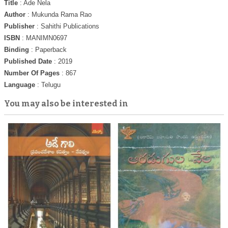
Title
: Ade Nela
Author
: Mukunda Rama Rao
Publisher
: Sahithi Publications
ISBN
: MANIMN0697
Binding
: Paperback
Published Date
: 2019
Number Of Pages
: 867
Language
: Telugu
You may also be interested in