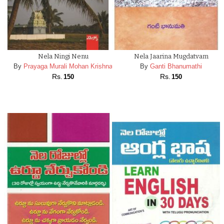
Nela Ningi Nenu
Nela Jaarina Mugdatvam
By
Prayaga Murali Mohan Krishna
By
Ganti Bhanumathi
Rs.
Rs.
150
150