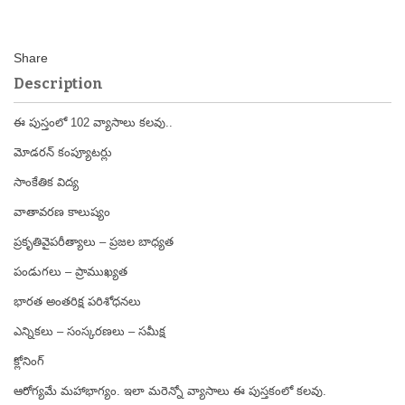
Description
ఈ పుస్తంలో 102 వ్యాసాలు కలవు..
మోడరన్ కంప్యూటర్లు
సాంకేతిక విద్య
వాతావరణ కాలుష్యం
ప్రకృతివైపరీత్యాలు – ప్రజల బాధ్యత
పండుగలు – ప్రాముఖ్యత
భారత అంతరిక్ష పరిశోధనలు
ఎన్నికలు – సంస్కరణలు – సమీక్ష
క్లోనింగ్
ఆరోగ్యమే మహాభాగ్యం. ఇలా మరెన్నో వ్యాసాలు ఈ పుస్తకంలో కలవు.