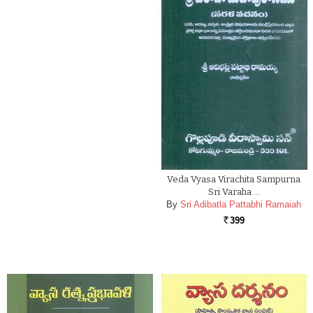
Veda Vyasa Virachita Sampurna
Sri Varaha …
By
Sri Adibatla Pattabhi Ramaiah
399
Rs.