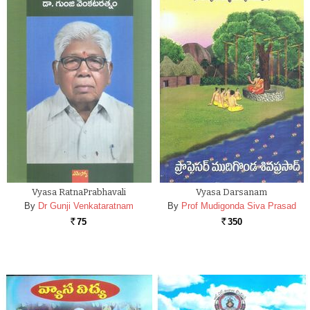
Vyasa RatnaPrabhavali
Vyasa Darsanam
By
Dr Gunji Venkataratnam
By
Prof Mudigonda Siva Prasad
75
350
Rs.
Rs.