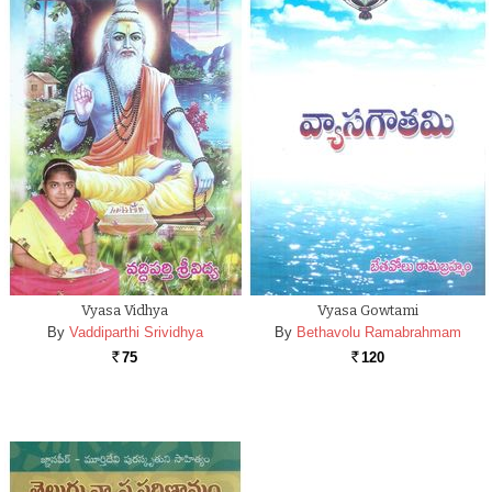
Vyasa Vidhya
Vyasa Gowtami
By
Vaddiparthi Srividhya
By
Bethavolu Ramabrahmam
75
120
Rs.
Rs.