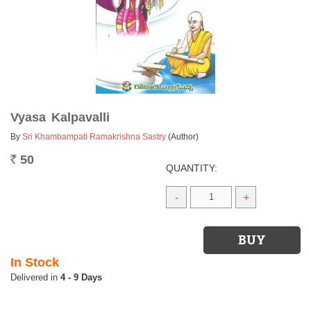
Vyasa Kalpavalli
By
Sri Khambampati Ramakrishna Sastry
(Author)
50
Rs.
QUANTITY:
-
+
In Stock
4 - 9 Days