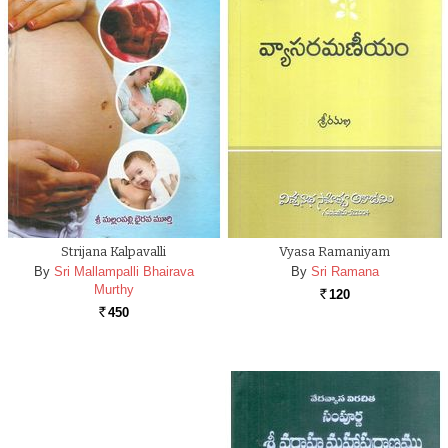
Strijana Kalpavalli
Vyasa Ramaniyam
By
Sri Mallampalli Bhairava
By
Sri Ramana
Murthy
120
Rs.
450
Rs.