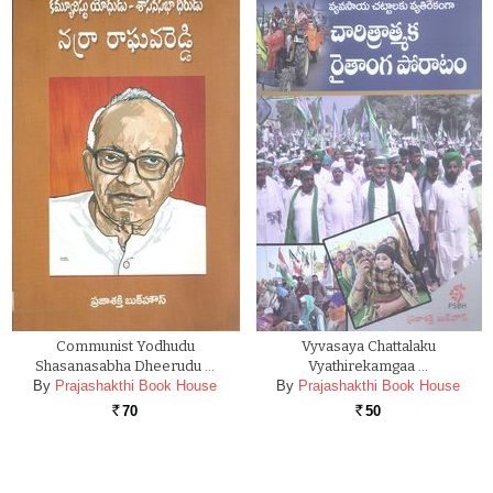
Communist Yodhudu
Vyvasaya Chattalaku
Shasanasabha Dheerudu …
Vyathirekamgaa …
By
Prajashakthi Book House
By
Prajashakthi Book House
70
50
Rs.
Rs.