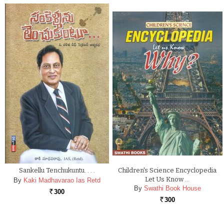
Sankellu Tenchukuntu. . . .
Children's Science Encyclopedia
Let Us Know …
By
Kaki Madhavarao Ias Retd
By
Swathi Book House
300
Rs.
300
Rs.