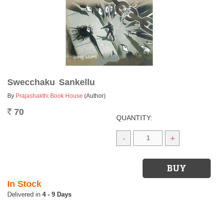
Swecchaku Sankellu
By
Prajashakthi Book House
(Author)
70
Rs.
QUANTITY:
-
+
In Stock
4 - 9 Days