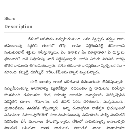
Description
దేశంలో అసహనం పెచ్చుమీరుతుంది. ఎవరి స్వేచ్చకు తగ్గట్టు వారు
జీవించాలన్న పద్ధతిని తుంగలో తొక్కి, తాము నిర్దేశించినట్టే జీవించాలని
సంఘపరివార్ శక్తులు శాసిస్తున్నాయి. ఏం తినాలి? ఏం మాట్లాడాలి? ఏ దుస్తులు
ధరించాలి? అనే విషయాన్ని వారే నిర్దేశిస్తున్నారు. కాదని ఎదురు నిలిచిన వారిపై
భౌతిక దాడులకు తెగబడుతున్నారు. 2015 తరువాత భావప్రకటనా స్వేచ్చ ఒక కలగా
మారింది. కల్బుర్గీ, దబోల్కర్, గౌరీలంకేష్ లను పొట్టన పెట్టుకున్నారు.
కంచే ఐలయ్య లాంటి దళితవాద రచయితలను బెదిరిస్తున్నారు.
పెచ్చుమీరుతున్న అసహనాన్ని వ్యతిరేకిస్తూ, రచయితల పై దాడులను నిరసిస్తూ
కొంతమంది రచయితలు కేంద్ర సాహిత్య అకాడమీ అవార్డులను వెనక్కిచ్చేసిన
పరిస్థితిని చూశాం. గోమాంసం, లవ్ జీహాద్ పేరిట దళితులను, ముస్లిములను,
మైనారిటీలను ఊచకోత కోస్తున్నారు. అన్ని రంగాల్లోనూ రాణిస్తూ పురుషులతో
సమానంగా సమాజపురోగతిలో పాలుపంచుకుంటున్న మహిళలను మళ్ళీ వంటింటికే
పరిమితం చేసే విధానాలు తీసుకొస్తున్నారు. దేశంలో సామరస్యాన్ని కాపాడాల్సిన
పాలకులే నిస్సిగ్గుగా భౌతిక దాడులకు పాల్పడిన వారిని ప్రోత్సాహిస్తూ