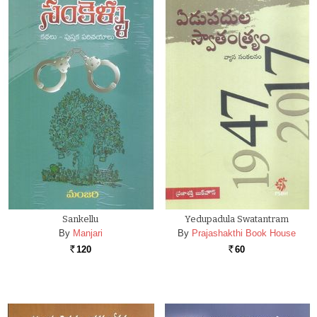
Sankellu
Yedupadula Swatantram
By
Manjari
By
Prajashakthi Book House
120
60
Rs.
Rs.