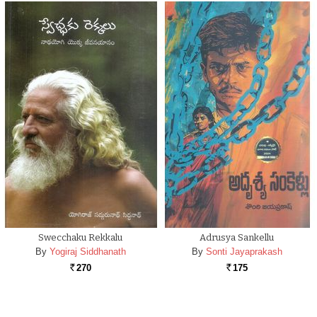
Swecchaku Rekkalu
Adrusya Sankellu
By
Yogiraj Siddhanath
By
Sonti Jayaprakash
270
175
Rs.
Rs.