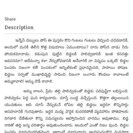
Description
ఇన్నేసి డబ్బులు పోసి ఈ పుస్తకం కొని గంటలు గంటలు వెచ్చించి చదవడానికి,
అందులో మనకి తెలీని కొత్త విషయాలు ఏముంటాయి? నారు పోసిన వాడు నీరు
పోయకమానాడు. కడుపున పుట్టిన బిడ్డలకి పాలివ్వడానికి ఇంత కసరత్తు
అవసరమా? అదేమన్నా కళా నేర్చుకోవడానికి అనేవారికి నా విన్నపం ఒక్కటే! బిడ్డల
పెంపకం నిజంగా కళే! పెంపకంలో అన్నిటికంటే ప్రధానమైనది, పాపాయి పోషణ.
బిడ్డలు సర్వతో ముఖాభివృద్ధి సాధించి నిజంగా బంగారు కొండలు కావాలంటే
అమ్మకావాలి! అమ్మ వొడి కావాలి.
అమ్మ లాలన, ప్రేమ తల్లి పాలివ్వడంతో బిడ్డకు పరిపుష్టిగా లభిస్తుంది.
పాలివ్వడం పెద్ద ఘన కార్యంకాదు. చూస్తే యిట్టె వచ్చేస్తుంది. కొత్తగా తల్లులయిన
యువతులు అది చూసి నేర్చుకునే లోపల తల్లి బిడ్డలు ఇద్దరూ కొన్నిసార్లు
అసహనానికి గురవుతారు. ఇద్దరి మధ్య వొద్దిక కుదరకపోతే వ్యవహారం పోతపాలకు
దిగజారి చేజేతులా కొన్ని సమస్యలను ఆహ్వానించిన వారము అవుతాము. బిడ్డ
రాకతో తల్లి జన్మ చరితార్థం అవుతుందంటారు. అందులో ఎంతో నిజం వుంది. బిడ్డల
పెంపకం మాధుర్యభరితమైంది. అలాంటి మాధుర్యాన్ని అందిపుచ్చుకొని మనసారా