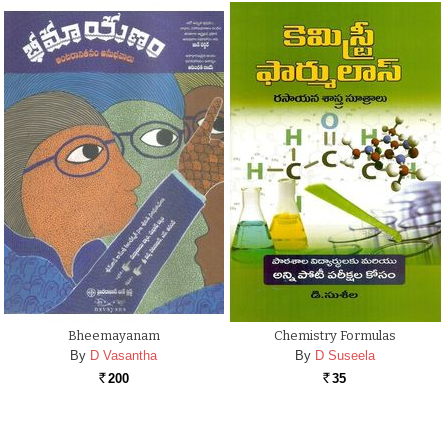
Bheemayanam
Chemistry Formulas
By
D Vasantha
By
D Suseela
200
35
Rs.
Rs.