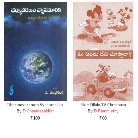
Dharmavaranam Vyasamalika
Mee Pillalu TV Chusthara
By
D Chandrasekhar
By
D Rammurthy
100
60
Rs.
Rs.