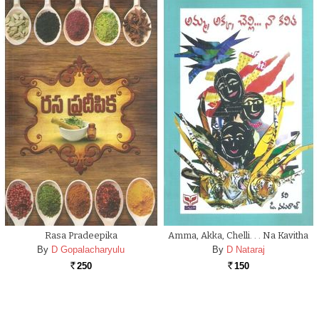
Rasa Pradeepika
Amma, Akka, Chelli. . . Na Kavitha
By
D Gopalacharyulu
By
D Nataraj
250
150
Rs.
Rs.