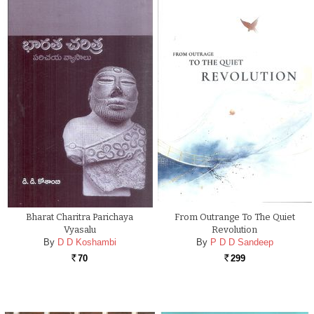
Bharat Charitra Parichaya
From Outrange To The Quiet
Vyasalu
Revolution
By
D D Koshambi
By
P D D Sandeep
70
299
Rs.
Rs.