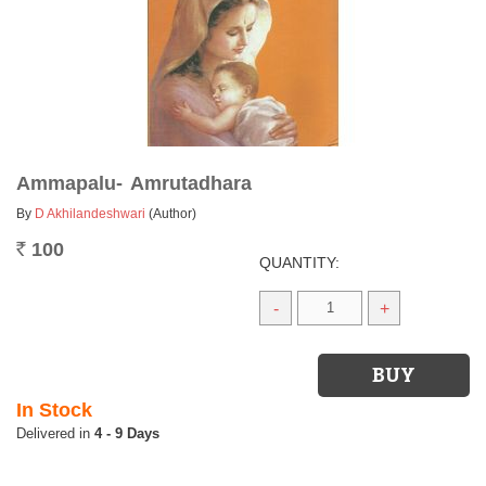
Ammapalu- Amrutadhara
By
D Akhilandeshwari
(Author)
100
Rs.
QUANTITY:
-
+
In Stock
4 - 9 Days