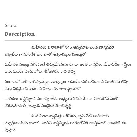
Description
మహిళలు జనాభాలో సగం అన్నమాట ఎంత వాస్తవమో
ఇప్పటిదాకా మనదేశ జనాభాలో అక్షరాస్యుల సంఖ్యలో
మహిళల సంఖ్య సగంకంటే తక్కువేననడం కూడా అంతే వాస్తవం.
మేధాపరంగా స్త్రీలు
పురుషులకు ఎందులోనూ తీసిపోరు. కాని కొ
న్ని
రంగాలలో వారి భాగస్వామ్యం అత్యల్పంగా ఉండడానికి కారణం సామాజికమే తప్ప
మేధాపరమైంది కాదు. పాఠశాల, కళాశాల స్థాయిలో
బాలికలు శాస్త్రవిజ్ఞాన రంగాన్ని తమ అధ్యయన విషయంగా ఎంచుకోవడంలో
చొరవచూపాలి. అప్పుడే నిజమైన దేశాభివృద్ధి.
ఈ మహిళా శాస్త్రవేత్తల జీవితం, కృషి నేటి బాలికలకు
స్ఫూర్తిదాయకం కావాలి. వారిని శాస్త్రవిజ్ఞాన రంగంలోనికి ఆకర్షించాలి. అందుకే ఈ
పుస్తకం.