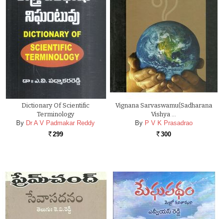
Dictionary Of Scientific
Vignana Sarvaswamu(Sadharana
Terminology
Vishya …
By
Dr A V Padmakar Reddy
By
P V K Prasadrao
299
300
Rs.
Rs.