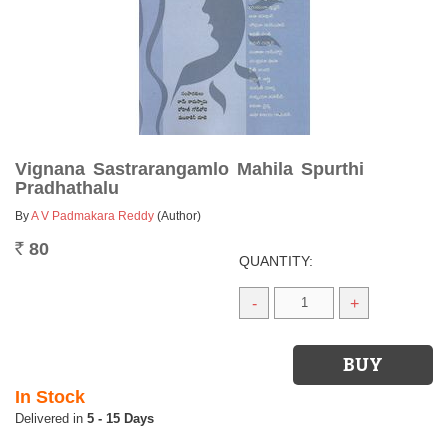
Vignana Sastrarangamlo Mahila Spurthi
Pradhathalu
By
A V Padmakara Reddy
(Author)
80
Rs.
QUANTITY:
-
+
In Stock
5 - 15 Days