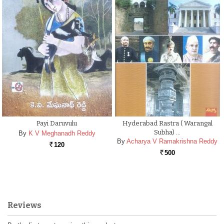
Payi Daruvulu
Hyderabad Rastra ( Warangal
Subha) …
By
K V Meghanadh Reddy
By
Acharya V Ramakrishna Reddy
120
Rs.
500
Rs.
Reviews