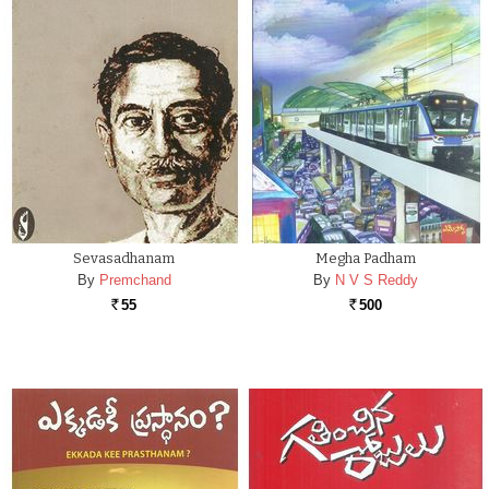
Sevasadhanam
Megha Padham
By
Premchand
By
N V S Reddy
55
500
Rs.
Rs.