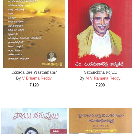
Ekkada Kee Prasthanam?
Gathinchina Rojulu
By
V Brhama Reddy
By
M V Ramana Reddy
120
200
Rs.
Rs.