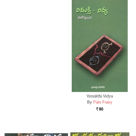
Vimukthi Vidya
By
Palo Frairy
80
Rs.