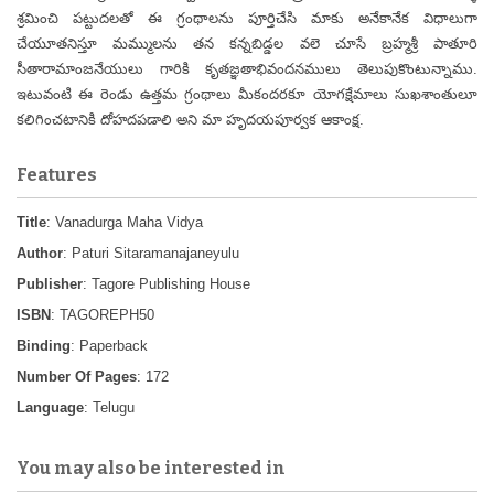
శ్రమించి పట్టుదలతో ఈ గ్రంథాలను పూర్తిచేసి మాకు అనేకానేక విధాలుగా
చేయూతనిస్తూ మమ్ములను తన కన్నబిడ్డల వలె చూసే బ్రహ్మశ్రీ పాతూరి
సీతారామాంజనేయులు గారికి కృతజ్ఞతాభివందనములు తెలుపుకొంటున్నాము.
ఇటువంటి ఈ రెండు ఉత్తమ గ్రంథాలు మీకందరకూ యోగక్షేమాలు సుఖశాంతులూ
కలిగించటానికి దోహదపడాలి అని మా హృదయపూర్వక ఆకాంక్ష.
Features
Title
: Vanadurga Maha Vidya
Author
: Paturi Sitaramanajaneyulu
Publisher
: Tagore Publishing House
ISBN
: TAGOREPH50
Binding
: Paperback
Number Of Pages
: 172
Language
: Telugu
You may also be interested in