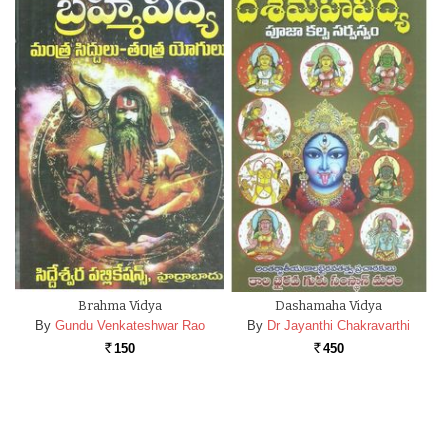
Brahma Vidya
Dashamaha Vidya
By
Gundu Venkateshwar Rao
By
Dr Jayanthi Chakravarthi
150
450
Rs.
Rs.