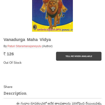
Vanadurga Maha Vidya
By
Paturi Sitaramanajaneyulu
(Author)
126
Rs.
Out Of Stock
Description
ఈ గ్రంథాల రూపకల్పనలో అనేక తాలపత్రాలను పరిశోధించి రేయింబవళ్ళు