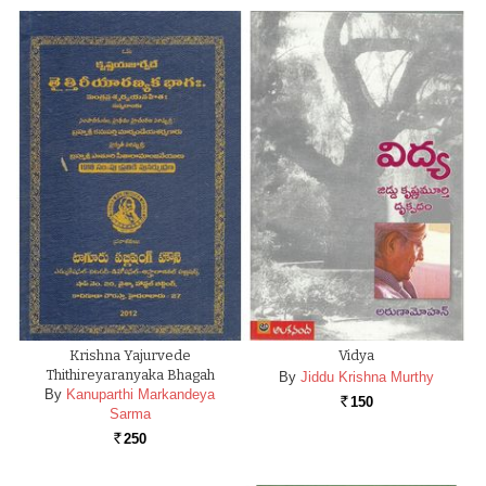
Krishna Yajurvede
Vidya
Thithireyaranyaka Bhagah
By
Jiddu Krishna Murthy
By
Kanuparthi Markandeya
150
Rs.
Sarma
250
Rs.