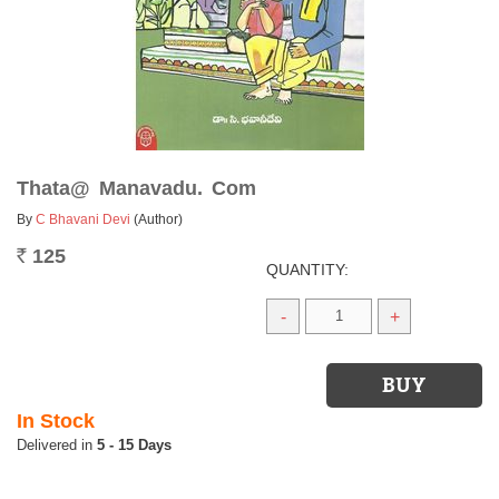
Thata@ Manavadu. Com
By
C Bhavani Devi
(Author)
125
Rs.
QUANTITY:
-
+
In Stock
5 - 15 Days