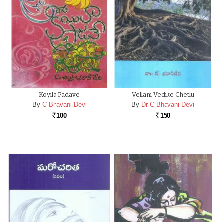
Koyila Padave
Vellani Vedike Chetlu
By
C Bhavani Devi
By
Dr C Bhavani Devi
100
150
Rs.
Rs.