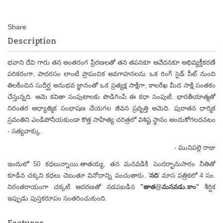
Description
భవాని దేవి గారు తన అంతరంగ ప్రేరణలతో తన తపనకూ ఆవేదనకూ అభివ్యక్తీకరణే
పరికరంగా, పాదరసం లాంటి ప్రాపంచిక అవగాహనలను ఒక రింగ్ సైడ్ సీట్ నుంచి
తిలకించిన సుదీర్ఘ అనుభవ జ్ఞానంతో ఒక ప్రత్యక్ష సాక్షిగా, కాలరేఖ మీద సాక్షి సంతకం
చేస్తున్నది. ఆమె కవితా సంపుటాలకు పొడిగింపే ఈ కధా సంపుటి. భారతీయాత్మతో
నిరంతర ఆధ్యాత్మిక సంభాషణ చేయగల జీవన ప్రవృత్తి అమెది. పురాతన ధార్మిక
స్రవంతిని ఎండిపోనీయకుండా కొత్త సాహిత్య చరిత్రలో విశిష్ట స్థానం అందుకోగలదనటం
- సత్యవాక్కు.
- మునిపల్లె రాజు
ఇందులో 50 కధలున్నాయి.తాతయ్య, తన మనవడికి సందర్భానుసారం నీతితో
కూడిన చక్కని కధలు చెబుతూ వినోదాన్ని పంచుతారు. '
నది
' మాస పత్రికలో 4 సం.
నిరంతరాయంగా చక్కటి ఆదరణతో నడపబడిన
"తాత@మనవడు.కాం"
శీర్షిక
ఇప్పుడు పుస్తకరూపం సంతరించుకుంది.