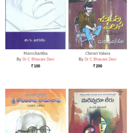
Marocharitha
Chivari Valasa
By
Dr C Bhavani Devi
By
Dr C Bhavani Devi
100
200
Rs.
Rs.