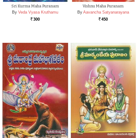
Sri Kurma Maha Puranam
Vishnu Maha Puranam
By
Veda Vyasa Kruthamu
By
Aavancha Satyanarayana
300
450
Rs.
Rs.