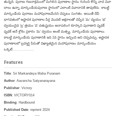
తున్నది. పురాణ గణనాక్రమంలో మిగిలిన పురాణాల స్థానం గురించి కొన్ని వాద వివా
దాలు ఉన్నా మార్కండేయపురాణ స్థానంలో ఎలాంటి వివాదానికి తావులేదు. కాబట్టి
మార్కండేయ పురాణం మహాపురాణమేనని చెప్పటం సంగతం. అయితే దేవీ
భాగవతంలో అష్టాదశ పురాణాల పేర్ల మొదటి అక్షరాలతో చెప్పిన 'మ' ద్యయం 'భ'
ద్వయంచైవ 'బ్ర' త్రయం 'వ' చతుష్టయం అనాపలింగ కూస్కాని పురాణాని పృథక్
పృథక్ అనే శ్లోకం ప్రకారం 'మ' ద్వయం అంటే మత్స్య, మార్కండేయ పురాణాలు.
కాబట్టి మార్కండేయ పురాణానికి ఇది 2వ స్థానం ఇచ్చింది అని చెప్పవచ్చు. అష్టాదశ
పురాణాలలో బ్రహ్మర్షి పేరుతో విఖ్యాతమైన మహాపురాణం మార్కండేయం
ఒక్కటే.....................
Features
Title
: Sri Markandeya Maha Puranam
Author
: Aavancha Satyanarayana
Publisher
: Victory
ISBN
: VICTORY014
Binding
: Hardbound
Published Date
: reprient 2024