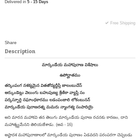
5 - 15 Days
Free Shipping
Description
మార్కండేయ మహాపురాణ విశేషాలు
ఉపోద్ఘాతము
తర్కింపంగ నశక్యమైన వితతోద్యద్దీప్తి జాలంబుచేస్
అర్కుండెట్లు వెలుంగు బహుపుణ్య శ్రేణికా వ్యాప్తి సం
పర్కస్ఫూర్తి నఘాంధకారము లడంపంజాలి లోకంబునన్
మార్కండేయ పురాణరత్న మమరు న్మాంగళ్య సంపాదియై
అని మారన మహాకవి తన తెలుగు మార్కండేయ పురాణ రచనకు కారణం, దాని
మహాత్మ్యమేనని తెలియజేశాడు. (అవ - 16)
అష్టాదశ మహాపురాణాలలో మార్కండేయ పురాణం ఏడవదని పరంపరగా చెప్పబడు