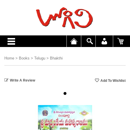
Home
>
Books
>
Telugu
>
Bhakthi
Write A Review