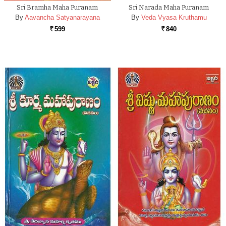
Sri Bramha Maha Puranam
Sri Narada Maha Puranam
By
Aavancha Satyanarayana
By
Veda Vyasa Kruthamu
599
840
Rs.
Rs.