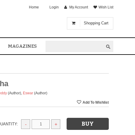
Home
Login
My Account
Wish List
Shopping Cart
MAGAZINES
tha
eddy
(Author)
,
Eswar
(Author)
UANTITY:
-
+