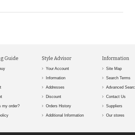
g Guide
Style Advisor
Information
buy
Your Account
Site Map
Information
Search Terms
t
Addresses
Advanced Sear
nt
Discount
Contact Us
s my order?
Orders History
Suppliers
olicy
Additional Information
Our stores