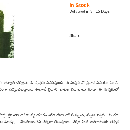
In Stock
5 - 15 Days
ాతి చరిత్రను ఈ పుస్తకం వివరిస్తుంది. ఈ పుస్తకంలో ప్రధాన విషయం సింధు
దనంగా చర్చించబడ్డాయి. ఈనాటి ప్రధాన భాషల మూలాలు కూడా ఈ పుస్తకంలో
ాంతాలలో కాంస్య యుగం తోలి రోజులలో సంస్కృతి, పట్టణ విప్లవం, సింధూ
ాషల మార్పు ... మొదలయినవి చక్కగా తెలుస్తాయి. చరిత్ర మీద అవగాహనకు తప్పక