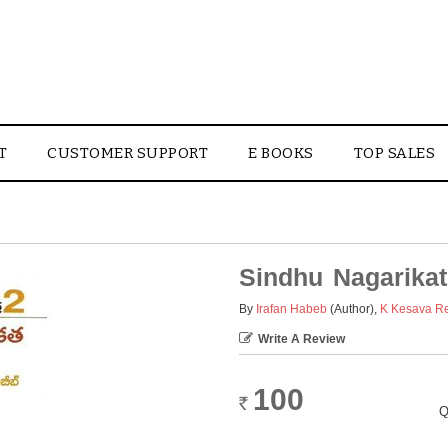
T
CUSTOMER SUPPORT
E BOOKS
TOP SALES
Sindhu Nagarika
By
Irafan Habeb
(Author)
,
K Kesava R
Write A Review
100
Rs.
Q