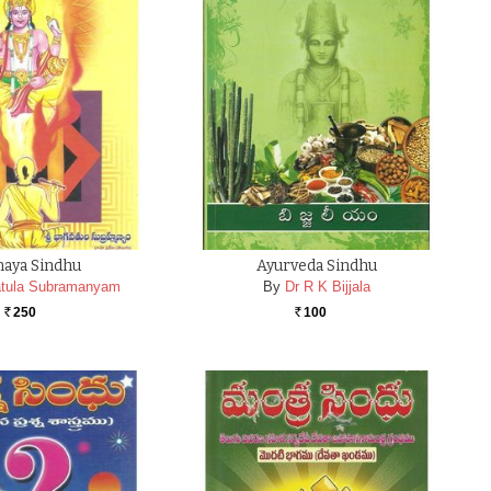
naya Sindhu
Ayurveda Sindhu
tula Subramanyam
By
Dr R K Bijjala
250
100
Rs.
Rs.