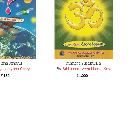
shna Sindhu
Mantra Sindhu 1, 2
yanarayana Chary
By
Sri Lingam Veerabhadra Kavi
180
1,000
Rs.
Rs.