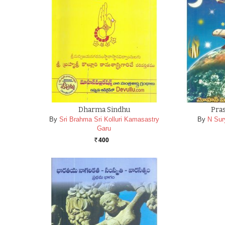
Dharma Sindhu
Pra
By
Sri Brahma Sri Kolluri Kamasastry
By
N Sur
Garu
400
Rs.