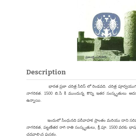
Description
భారత ప్రజా చరిత్ర సిరిస్ లో రెండవది. చరిత్ర పూర్వయుగం తర్వ
నాగరికత. 1500 బి.సి కి ముందున్న కొన్ని ఇతర సంస్కృతులు అ
ఉన్నాయి.
ఇందులో సింధునది పరీవాహక ప్రాంతం మరియు దాని సరిహద్దు ప్ర
నాగరికత, పట్టణేతర రాగి రాతి సంస్కృతులు, క్రీ.పూ. 1500 వరకు భ
చదవాల్సిన పుస్తకం.