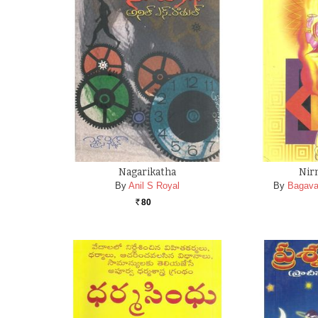
Nagarikatha
Nir
By
Anil S Royal
By
Bagava
80
Rs.