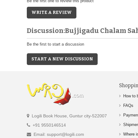
Be the first one to review this product
WRITE A REVIEW
Discussion:Bujjigadu Chalam Sa
Be the first to start a discussion
START A NEW DISCUSSION
Shoppin
How to 
FAQs
Paymen
Logili Book House, Guntur city-522007
Shipme
+91 9550146514
Email: support@logili.com
Where i