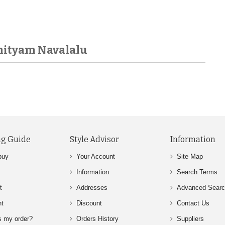
hityam Navalalu
g Guide
Style Advisor
Information
buy
Your Account
Site Map
Information
Search Terms
t
Addresses
Advanced Sear
nt
Discount
Contact Us
s my order?
Orders History
Suppliers