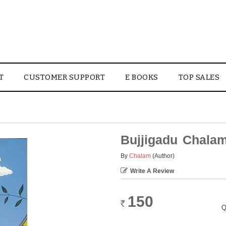
T
CUSTOMER SUPPORT
E BOOKS
TOP SALES
Bujjigadu Chala
By
Chalam
(Author)
Write A Review
150
Rs.
Q