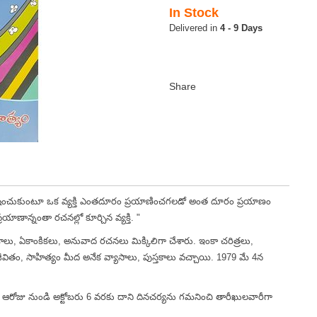
In Stock
4 - 9 Days
న్వేషించుకుంటూ ఒక వ్యక్తి ఎంతదూరం ప్రయాణించగలడో అంత దూరం ప్రయాణం
ణాన్నంతా రచనల్లో కూర్చిన వ్యక్తి. "
, ఏకాంకికలు, అనువాద రచనలు మిక్కిలిగా చేశారు. ఇంకా చరిత్రలు,
జీవితం, సాహిత్యం మీద అనేక వ్యాసాలు, పుస్తకాలు వచ్చాయి. 1979 మే 4న
ి. ఆరోజు నుండి అక్టోబరు 6 వరకు దాని దినచర్యను గమనించి తారీఖులవారీగా