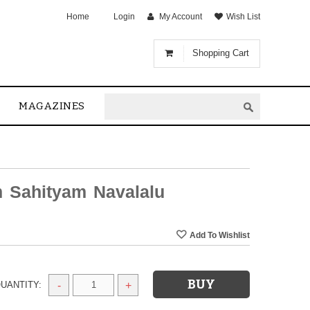
Home
Login
My Account
Wish List
Shopping Cart
MAGAZINES
m Sahityam Navalalu
UANTITY:
-
+