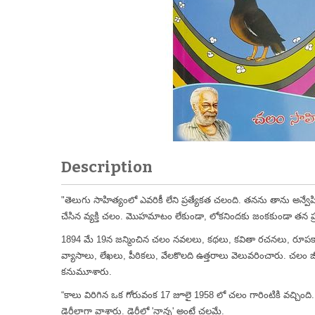
Description
"తెలుగు సాహిత్యంలో ఎవరికీ లేని ప్రత్యేకత చలంది. తనను తాను అ
చేసిన వ్యక్తి చలం. మొహమాటం లేకుండా, లోకనిందకు జంకకుండా తన ప్రయా
1894 మే 19న జన్మించిన చలం నవలలు, కథలు, కవితా రచనలు, రూపకాలు
వ్యాసాలు, లేఖలు, పీఠికలు, వేలకొలది ఉత్తరాలు వెలువరించారు. చలం 
కనుమూశారు.
“కాలు విరిగిన ఒక గోరువంక 17 జూలై 1958 లో చలం గారింటికి వచ్చింద
డైరీలాగా వ్రాశారు. డైరీలో 'నాన్న' అంటే చలమే.