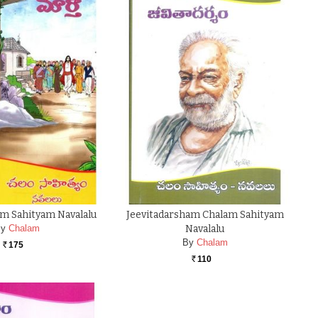
m Sahityam Navalalu
Jeevitadarsham Chalam Sahityam
y
Chalam
Navalalu
By
Chalam
175
Rs.
110
Rs.