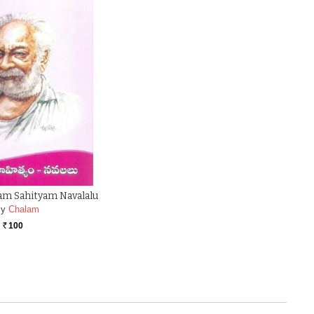
am Sahityam Navalalu
y
Chalam
100
Rs.