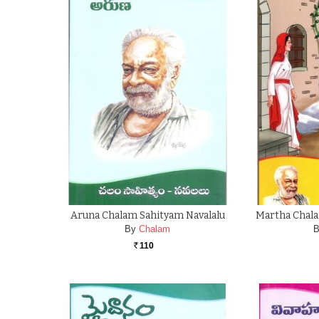
Aruna Chalam Sahityam Navalalu
Martha Chala
By
Chalam
B
110
Rs.