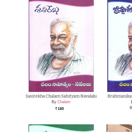
Sasirekha Chalam Sahityam Navalalu
Brahmanika
By
Chalam
B
180
Rs.