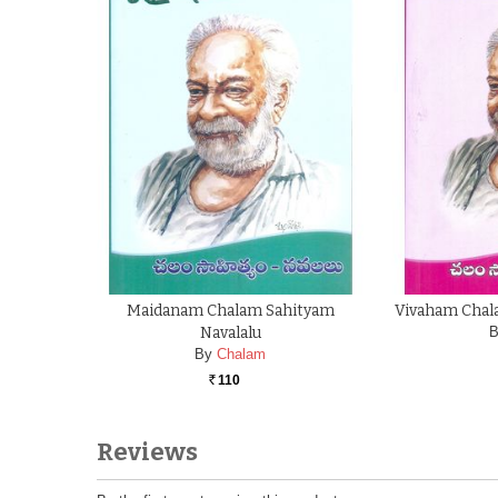
Maidanam Chalam Sahityam
Vivaham Chal
Navalalu
B
By
Chalam
110
Rs.
Reviews