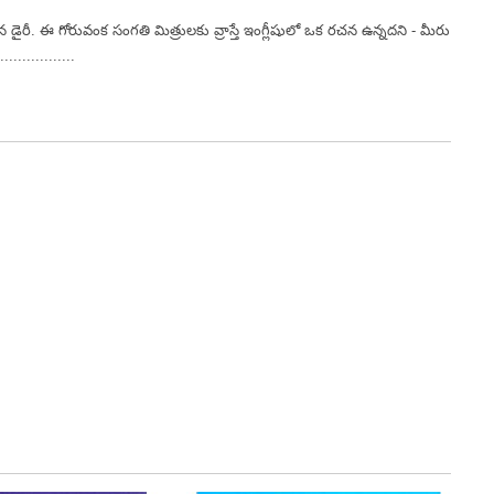
 ఈ గోరువంక సంగతి మిత్రులకు వ్రాస్తే ఇంగ్లీషులో ఒక రచన ఉన్నదని - మీరు
...............