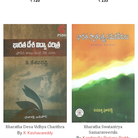
720
155
Rs.
Rs.
Bharatha Desa Vidhya Charithra
Bharatha Swatantrya
Samaraveerulu
By
K Keshavareddy
By
Kandimalla Pratapa Reddy