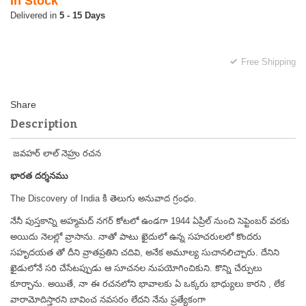
In Stock
5 - 15 Days
Free Shipping
Description
జవహర్ లాల్ నెహ్రు రచన
భారత దర్శనము
The Discovery of India కి తెలుగు అనువాద గ్రంధం.
నేనీ పుస్తకాన్ని అహ్మమద్ నగర్ కోటలో ఉండగా 1944 ఏప్రిల్ నుంచి సెప్టెంబర్ వరకు
అయిదు నెలల్లో వ్రాసాను. నాతో పాటు ఖైదులో ఉన్న సహచరులలో కొందరు
సహృదయత తో దీని వ్రాతప్రతిని చదివి, అనేక అమూల్య సుచానలిచ్చారు. దేనిని
ఖైడులోనే సరి చేసేటప్పుడు ఆ సూచనల నుపయోగించికుని. కొన్ని చేర్పులు
కూర్చాను. అయితే, నా ఈ రచనలోని భావాలకు ఏ ఒక్కరు భాధ్యులు కారని , లేక
వారామోదిస్తారని బావించ నవసరం లేదని నేను ప్రత్యేకంగా