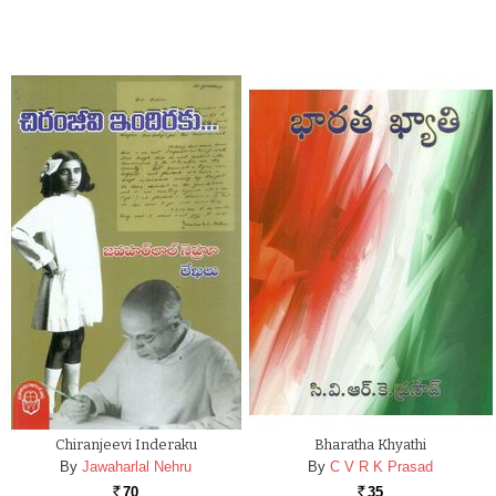
Chiranjeevi Inderaku
Bharatha Khyathi
By
Jawaharlal Nehru
By
C V R K Prasad
70
35
Rs.
Rs.