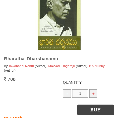
Bharatha Dharshanamu
By
Jawaharlal Nehru
(Author)
,
Krovvadi Lingaraju
(Author)
,
B S Murthy
(Author)
700
Rs.
QUANTITY:
-
+