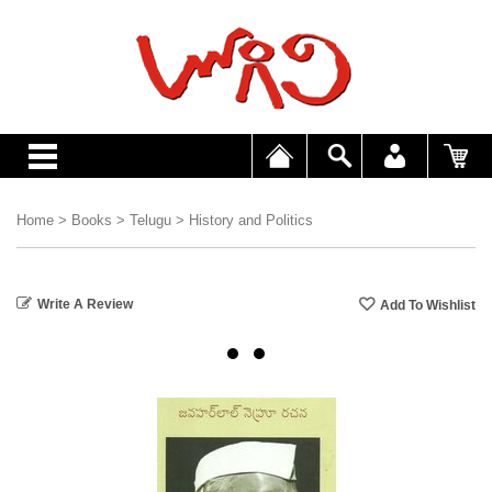
Home
>
Books
>
Telugu
>
History and Politics
Write A Review