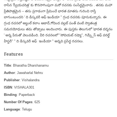
రాసిన 'స్వీయచరిత్ర' కు కొనసాగింపుగా మరో రచనకు సంసిద్ధమైనారు . తనకు మహా
ప్రేతిపాత్రమైన -- తను ప్రగాడంగా ప్రేమించే భారత మాతను గురించి రాస్తే
బాగుంటుందని ' ది డిస్కవరీ అఫ్ ఇండియా " గ్రంధ రచనకు పూనుకున్నారు. ఈ
గ్రంధ రచనలో అబ్దుల్ కలాం ఆజాద్,గోవింద వల్లబ్ పంత్ వంటి స్వాతంత్ర
సమరయోధులు తమ తోడ్పాటు అందించారు. ఈ పుస్తకం తెలుగులో 'భారత దర్శనం
' అన్న పేరుతో వెలువడింది. వీరి రచనలలో "సోవియట్ రష్యా", గిమ్ప్లేస్ అఫ్ వరల్డ్
హిస్టరీ" " ది డిస్కవరీ అఫ్ ఇండియా " అన్నవి ప్రసిద్ధ రచనలు.
Features
Title
: Bharatha Dharshanamu
Author
: Jawaharlal Nehru
Publisher
: Vishalandra
ISBN
: VISHALA301
Binding
: Paperback
Number Of Pages
: 625
Language
: Telugu