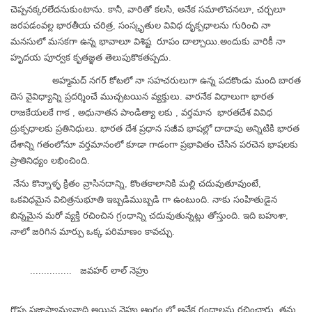
చెప్పనక్కరలేదనుకుంటాను. కానీ, వారితో కలసి, అనేక సమాలొచనలూ, చర్చలూ
జరపడంవల్ల భారతీయ చరిత్ర, సంస్కృతుల వివిధ దృక్పధాలను గురించి నా
మనసులో మసకగా ఉన్న భావాలూ విశిష్ట రూపం దాల్చాయి.అందుకు వారికీ నా
హృదయ పూర్వక కృతజ్ఞత తెలుపుకొకతప్పదు.
అహ్మమద్ నగర్ కోటలో నా సహచరులుగా ఉన్న పదకొండు మంది బారత
దెస వైవిధ్యాన్ని ప్రదర్శించే ముచ్చటయిన వ్యక్తులు. వారనేక విధాలుగా భారత
రాజకేయలకే గాక , అధునాతన పాండిత్యా లకు , వర్తమాన భారతదేశ వివిధ
ద్రుక్పధాలకు ప్రతినిధులు. భారత దేశ ప్రధాన సజీవ భాషల్లో దాదాపు అన్నిటికి భారత
దేశాన్ని గతంలోనూ వర్తమానంలో కూడా గాడంగా ప్రభావితం చేసిన పరచెన భాషలకు
ప్రాతినిధ్యం లభించింది.
నేను కొన్నాళ్ళ క్రితం వ్రాసినదాన్ని, కొంతకాలానికి మల్లి చదువుతూవుంటే,
ఒకవిధమైన విచిత్రనుభూతి ఇబ్బడిముబ్బడి గా ఉంటుంది. నాకు సంహితుడైన
బిన్నమైన మరో వ్యక్తి రచించిన గ్రంధాన్ని చదువుతున్నట్లు తోస్తుంది. ఇది బహుశా,
నాలో జరిగిన మార్పు ఒక్క పరిమాణం కావచ్చు.
............... జవహర్ లాల్ నెహ్రు
గొప్ప ప్రజాస్వామ్యవాది అయిన నెహ్రు ఆంగ్లం లో అనేక గ్రంధాలను రచించారు. తను