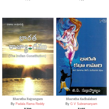
Bharatha Rajyangam
Bharatha Kadhalahari
By
Padala Rama Reddy
By
G V Subramanyam