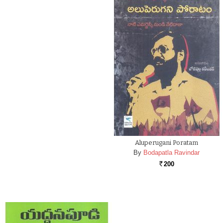
Aluperugani Poratam
By
Bodapatla Ravindar
200
Rs.