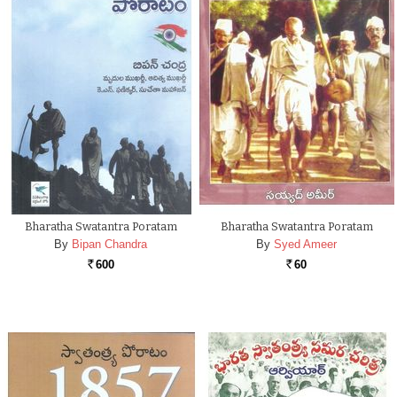
Bharatha Swatantra Poratam
Bharatha Swatantra Poratam
By
Bipan Chandra
By
Syed Ameer
600
60
Rs.
Rs.