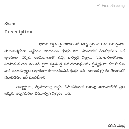
Free Shipping
Description
భారత స్వతంత్ర పోరాటంలో అన్ని స్రవంతులను సమగ్రంగా,
తులనాత్మకంగా విశ్లేషించి అందించిన గ్రంథం ఇది. ప్రామాణిక పరిశోధకులు ఒక
బృందంగా ఏర్పడి అందుబాటులో ఉన్న చారిత్రక పత్రాలు సమాచారంతోపాటు,
పదిహేనువందల మందికి పైగా స్వతంత్ర సమరయోధులను ప్రత్యక్షంగా కలుసుకుని
వారి ఇంటర్వ్యూల ఆధారంగా రూపొందించిన గ్రంథం ఇది. ఇలాంటి గ్రంథం తెలుగులో
వెలువడడం ఇదే మొదటిసారి.
విద్యార్థులు, వర్తమానాన్ని అర్థం చేసుకోవడానికి గతాన్ని తెలుసుకోగోరే ప్రతి
ఒక్కరు తప్పనిసరిగా చదవాల్సిన పుస్తకం. ఇది.
-
బిపిన్ చంద్ర