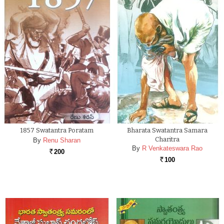
1857 Swatantra Poratam
Bharata Swatantra Samara
Charitra
By
Renu Sharan
By
R Venkateswara Rao
200
Rs.
100
Rs.