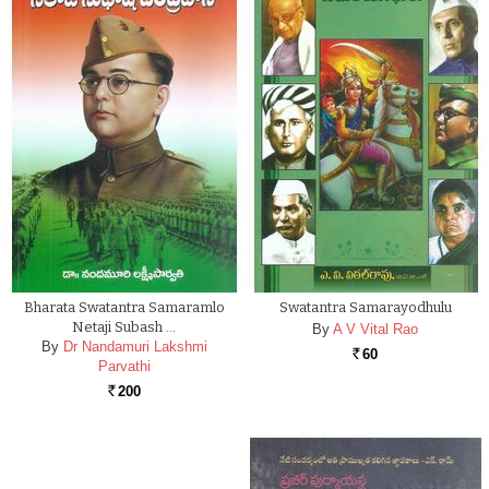
Bharata Swatantra Samaramlo
Swatantra Samarayodhulu
Netaji Subash …
By
A V Vital Rao
By
Dr Nandamuri Lakshmi
60
Rs.
Parvathi
200
Rs.