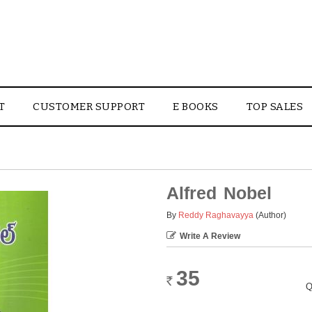
T
CUSTOMER SUPPORT
E BOOKS
TOP SALES
Alfred Nobel
By
Reddy Raghavayya
(Author)
Write A Review
35
Rs.
Q