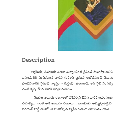
Description
అక్టోబరు, నవంబరు నెలలు వచ్చాయంటే ప్రపంచ మేధావులందరూ స్వీడ
బహుమతికి ఎంపికయిన వారిని గురించి ప్రకటన అచోటినుండే వెలువ
పొందినవారికి ప్రపంచ వ్యాప్తంగా గుర్తింపు ఉంటుంది. ఇవి ప్రతి 
ఎంతో కృషి చేసిన వారికి ఇవ్వబడతాయి.
మొదట అయిదు రంగాలలో విశేషకృషి చేసిన వారికి బహుమతులు ఇచ్చేవారు
సాహిత్యం, శాంతి అనే అయిదు రంగాలు... ఇటువంటి అత్యున్నతమైన పుర
బెరయన్ హార్డ్ నోబెల్" ఆ మహోన్నత వ్యక్తిని గురించి తెలుసుకుందాం!