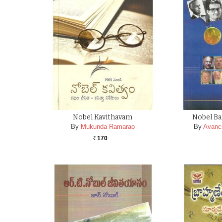
Nobel Kavithavam
Nobel Ba
By
Mukunda Ramarao
By
Avanc
170
Rs.