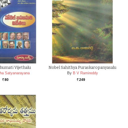
humati Vijethalu
Nobel Sahithya Puraskaropanyasalu
ha Satyanarayana
By
B V Ramireddy
80
249
Rs.
Rs.