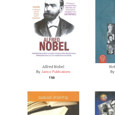
Alfred Nobel
Nob
By
Jainco Publications
By
50
Rs.