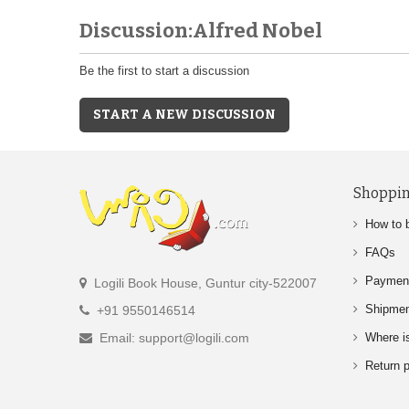
Discussion:Alfred Nobel
Be the first to start a discussion
START A NEW DISCUSSION
Shoppin
How to 
FAQs
Paymen
Logili Book House, Guntur city-522007
Shipme
+91 9550146514
Email: support@logili.com
Where i
Return p