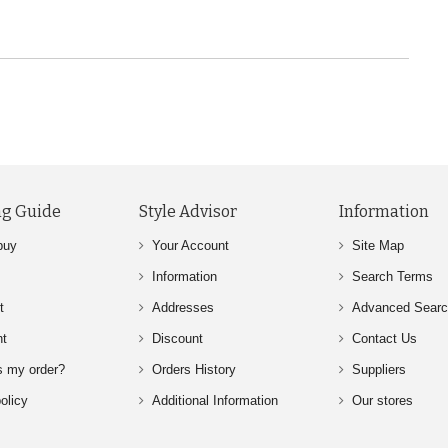
g Guide
Style Advisor
Information
buy
Your Account
Site Map
Information
Search Terms
t
Addresses
Advanced Sear
nt
Discount
Contact Us
s my order?
Orders History
Suppliers
olicy
Additional Information
Our stores