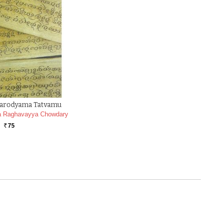
arodyama Tatvamu
a Raghavayya Chowdary
75
Rs.