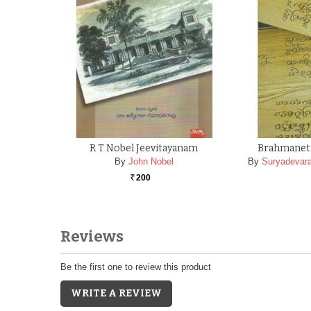
R T Nobel Jeevitayanam
Brahmanet
By
John Nobel
By
Suryadevar
200
Rs.
Reviews
Be the first one to review this product
WRITE A REVIEW