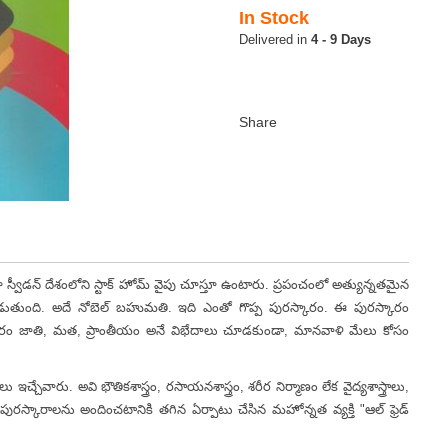
In Stock
4 - 9 Days
న్ దేశంలోని స్టాక్ హోమ్ వైపు చూస్తూ ఉంటారు. ప్రపంచంలో అత్యున్నతమైన
డుతుంది. అదే నోబెల్ బహుమతి. ఇది ఎంతో గొప్ప పురస్కారం. ఈ పురస్కారం
సంవత్సరం జాతి, మత, ప్రాంతీయం అనే విభేదాలు చూడకుండా, మానవాళి మేలు కోసం
. అవి భౌతికశాస్త్రం, రసాయనశాస్త్రం, శరీర నిర్మాణం లేక వైద్యశాస్త్రాలు,
స్కారాలను అందించటానికి తగిన ఏర్పాటు చేసిన మహోన్నత వ్యక్తి "ఆల్ ఫ్రెడ్