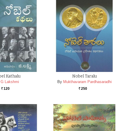
el Kathalu
Nobel Taralu
G Lakshmi
By
Mukthavaram Pardhasaradhi
120
250
Rs.
Rs.