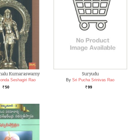
thalu Kumaraswamy
Suryudu
onda Seshagiri Rao
By
Sri Pucha Srinivas Rao
50
99
Rs.
Rs.