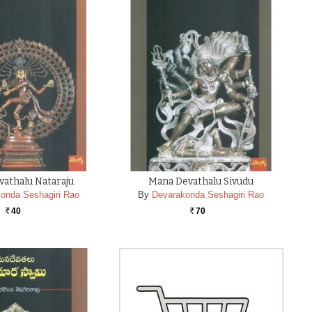
athalu Nataraju
Mana Devathalu Sivudu
onda Seshagiri Rao
By
Devarakonda Seshagiri Rao
40
70
Rs.
Rs.