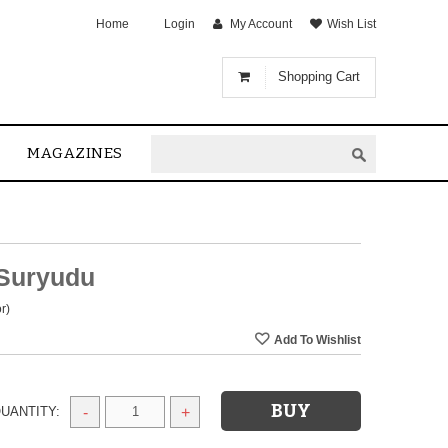
Home
Login
My Account
Wish List
Shopping Cart
MAGAZINES
Suryudu
r)
UANTITY:
-
+