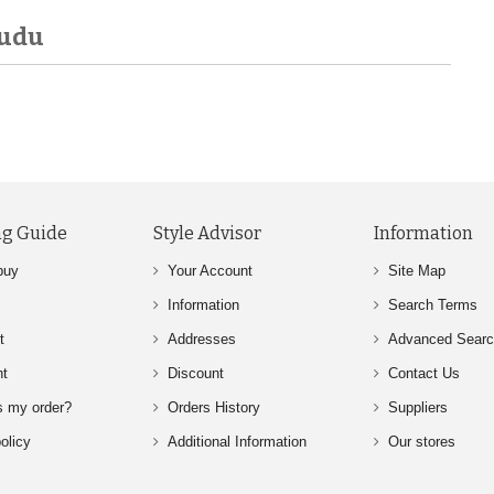
yudu
g Guide
Style Advisor
Information
buy
Your Account
Site Map
Information
Search Terms
t
Addresses
Advanced Sear
nt
Discount
Contact Us
s my order?
Orders History
Suppliers
olicy
Additional Information
Our stores