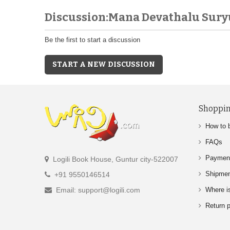
Discussion:Mana Devathalu Sur
Be the first to start a discussion
START A NEW DISCUSSION
Shoppin
How to 
FAQs
Paymen
Logili Book House, Guntur city-522007
Shipme
+91 9550146514
Email: support@logili.com
Where i
Return p