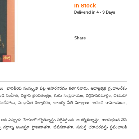
In Stock
4 - 9 Days
ాసకులు. భారతీయ సంస్కృతి పట్ల అపారగౌరవం కలిగినవారు. ఆధ్యాత్మిక గ్రంథాలనేకం
రండ సంహిత, విజ్ఞాన భైరవతంత్రం, గురు సంప్రదాయం, విగ్రహపరమార్థం, దశమహా
్మసందేహాలు, సుభాషిత రత్నాకరం, చాణక్య నీతి సూత్రాలు, ఆనంద రామాయణం,
చేయాలో జ్యోతిశ్శాస్త్రం నిర్దేశిస్తుంది. ఆ జ్యోతిశ్శాస్త్రం, కాలవిభజన చేసే
 వర్షాన్ని అందిస్తూ ప్రాణదాతగా, జీవనదాతగా, సమస్త చరాచరవస్తు ప్రపంచానికీ