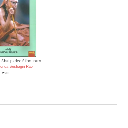
3 Shatpadee Sthotram
onda Seshagiri Rao
90
Rs.