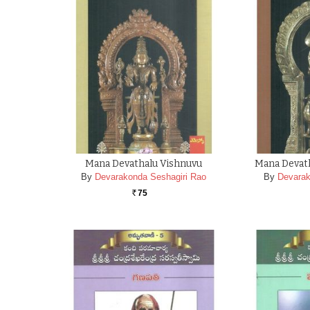
Mana Devathalu Vishnuvu
Mana Deva
By
Devarakonda Seshagiri Rao
By
Devarak
75
Rs.