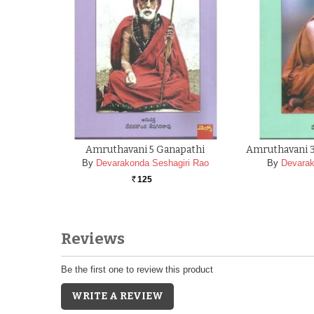
Amruthavani 5 Ganapathi
Amruthavani 
By
Devarakonda Seshagiri Rao
By
Devarak
125
Rs.
Reviews
Be the first one to review this product
WRITE A REVIEW