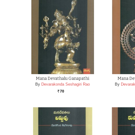
Mana Devathalu Ganapathi
Mana Dev
By
Devarakonda Seshagiri Rao
By
Devarak
70
Rs.