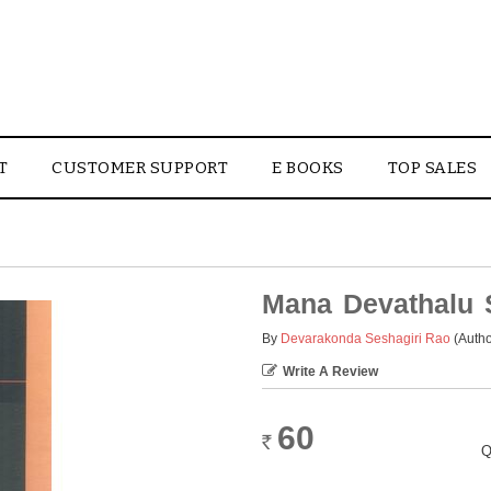
T
CUSTOMER SUPPORT
E BOOKS
TOP SALES
Mana Devathalu 
By
Devarakonda Seshagiri Rao
(Autho
Write A Review
60
Rs.
Q