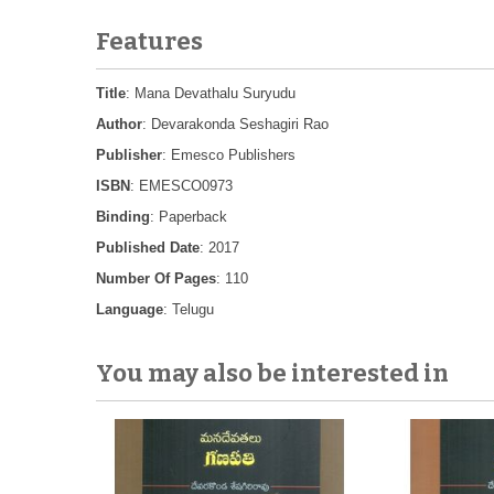
Features
Title
: Mana Devathalu Suryudu
Author
: Devarakonda Seshagiri Rao
Publisher
: Emesco Publishers
ISBN
: EMESCO0973
Binding
: Paperback
Published Date
: 2017
Number Of Pages
: 110
Language
: Telugu
You may also be interested in