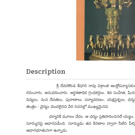
Description
శ్రీ దేవరకొండ శేషగిరి రావు విశ్రాంత ఆంధ్రోపన్య
రచించారు. అనువదించారు. అర్ధశతాధిక గ్రంథకర్తలు. శివ సంహిత, ఘే
విద్యలు, మన దేవతలు, పురాణాలు -పర్యావరణం, యక్షప్రశ్నలు, ధర
తంత్రం - వైద్యం మొదలైనవి వీరి రచనల్లో ముఖ్యమైనవి.
ధర్మానికి మూలం వేదం. ఆ ధర్మం ప్రతిపాదించినదే యజ్ఞం. అది ఎప్పుడు 
సూర్యునిపై ఆధారపడింది. సూర్యుడు తన కిరణాల ద్వారా నీటిని పీల్చి
ఆధారభూతునిగా ఉన్నాడు.