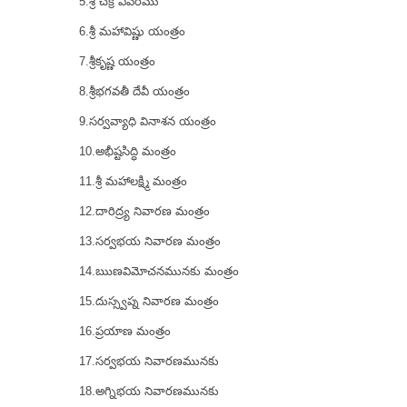
5.శ్రీ చక్ర వివరము
6.శ్రీ మహావిష్ణు యంత్రం
7.శ్రీకృష్ణ యంత్రం
8.శ్రీభగవతీ దేవీ యంత్రం
9.సర్వవ్యాధి వినాశన యంత్రం
10.అభీష్టసిద్ధి మంత్రం
11.శ్రీ మహాలక్ష్మి మంత్రం
12.దారిద్ర్య నివారణ
మంత్రం
13.సర్వభయ నివారణ
మంత్రం
14.ఋణవిమోచనమునకు
మంత్రం
15.దుస్స్వప్న నివారణ
మంత్రం
16.ప్రయాణ
మంత్రం
17.సర్వభయ నివారణమునకు
18.అగ్నిభయ
నివారణమునకు