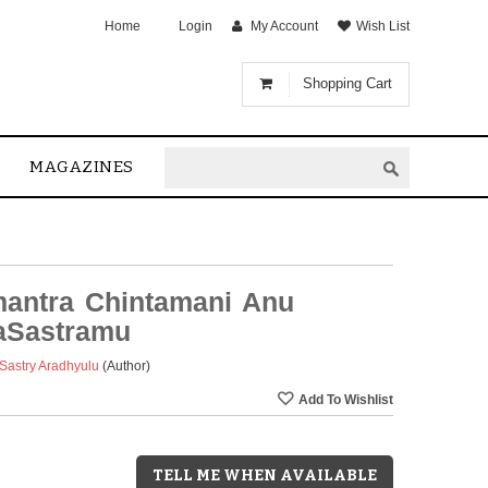
Home
Login
My Account
Wish List
Shopping Cart
MAGAZINES
antra Chintamani Anu
aSastramu
Sastry Aradhyulu
(Author)