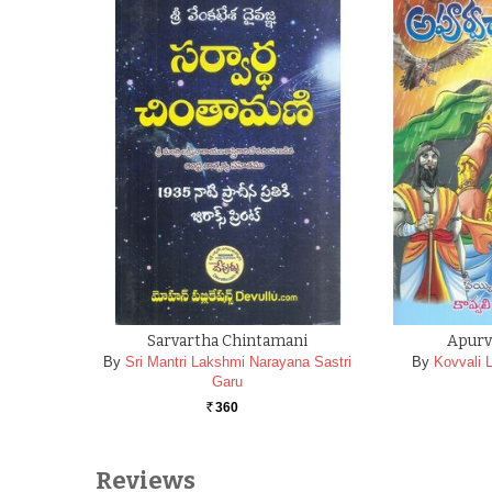
Sarvartha Chintamani
Apurv
By
Sri Mantri Lakshmi Narayana Sastri
By
Kovvali 
Garu
360
Rs.
Reviews