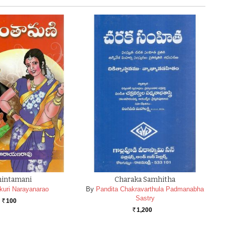
hintamani
Charaka Samhitha
akuri Narayanarao
By
Pandita Chakravarthula Padmanabha
Sastry
100
Rs.
1,200
Rs.