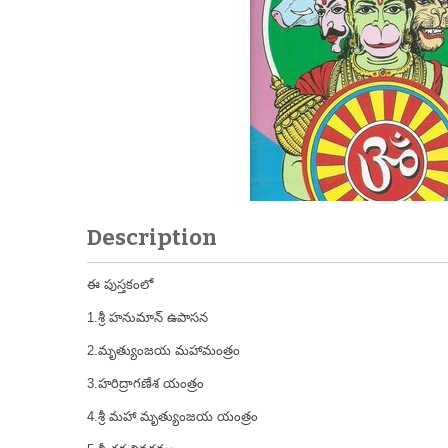
Description
ఈ పుస్తకంలో
1.శ్రీ హనుమాన్ ఉపాసన
2.మృత్యుంజయ మహామంత్రం
3.హరిద్రాగణేశ యంత్రం
4.శ్రీ మహా మృత్యుంజయ యంత్రం