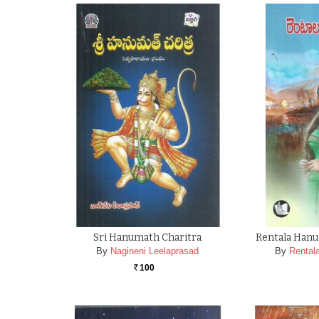
Sri Hanumath Charitra
Rentala Hanu
By
Nagineni Leelaprasad
By
Rental
100
Rs.