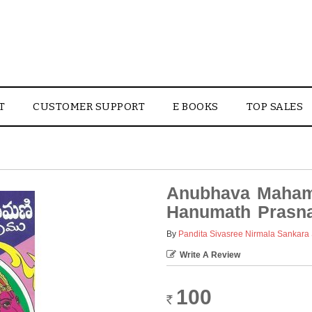
T
CUSTOMER SUPPORT
E BOOKS
TOP SALES
Anubhava Maham
Hanumath Prasn
By
Pandita Sivasree Nirmala Sankara 
Write A Review
100
Rs.