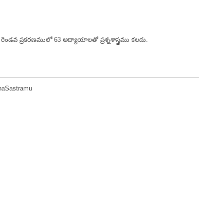
ండవ ప్రకరణములో 63 అద్యాయాలతో ప్రశ్నశాస్త్రము కలదు.
naSastramu