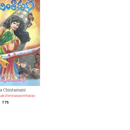
a Chintamani
Lakshminarasimharao
75
Rs.