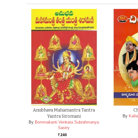
Anubhava Mahamantra Tantra
C
Yantra Siromani
By
Kall
By
Bommakanti Venkata Subrahmanya
Sastry
240
Rs.