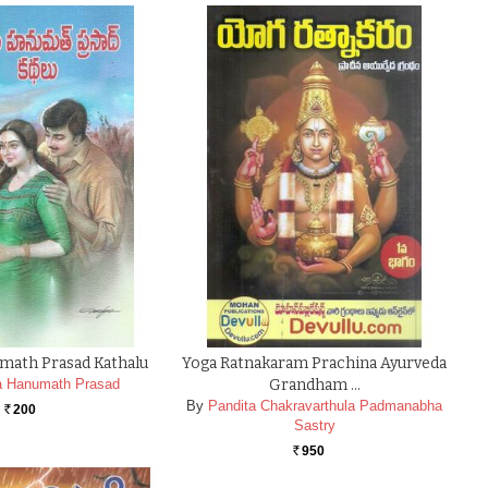
math Prasad Kathalu
Yoga Ratnakaram Prachina Ayurveda
a Hanumath Prasad
Grandham …
By
Pandita Chakravarthula Padmanabha
200
Rs.
Sastry
950
Rs.