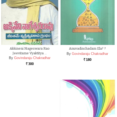
Akkineni Nageswara Rao
Anuvadinchadam Ela? ?
Jeevitame Vyaktitya …
By
Govindaraju Chakradhar
By
Govindaraju Chakradhar
180
Rs.
300
Rs.