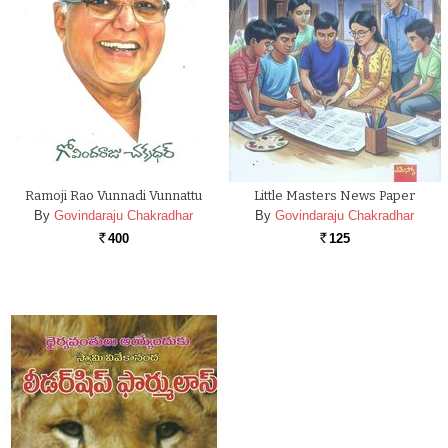
Ramoji Rao Vunnadi Vunnattu
Little Masters News Paper
By
Govindaraju Chakradhar
By
Govindaraju Chakradhar
400
125
Rs.
Rs.