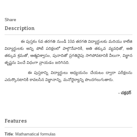
Description
ఈ పుస్తకం 6వ తరగతి నుండి 10వ తరగతి విద్యార్ధులకు మరియు కాలేజి
విద్యార్ధులకు అన్ని పోటి పరిక్షలలో పాల్గొనేవారికి, అతి తక్కువ వ్యవధితో, అతి
తక్కువ శ్రమతో, ఆత్మవిశ్వాసం, పునాదితో ప్రగతివైపు సాగిపోవటానికి వీలుగా, విజ్ఞాన
తృష్ణను పెంచే విధంగా వ్రాయడం జరిగినది.
ఈ పుస్తకాన్ని విద్యార్ధులు అధ్యయనం చేయటం ద్వారా పరీక్షలను
ఎదుర్కొనటానికి కావలసిన విజ్ఞానాన్ని, మనోధైర్యాన్ని పొందగలుగుతారు.
- చక్రధర్
Features
Title
: Mathamatical formulas