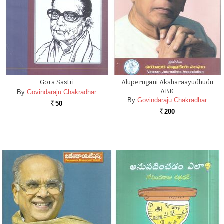
Gora Sastri
Aluperugani Aksharaayudhudu
ABK
By
Govindaraju Chakradhar
By
Govindaraju Chakradhar
50
Rs.
200
Rs.