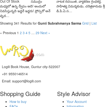
Out Of Stock
సముద్రం
నాటక రచయిత, వ్యాకరణ గ్రంధకర్త,
మధ్యలో ఉన్న ద్వీపం అది! అందులో
సాహిత్య విమర్శకుడు, చరిత్రకారుడు శ్రీ
నివసిస్తున్నది ఇద్దరే ఇద్దరు! ప్రోస్పరో అనే
డి.పి.ఏ.స…
వృద…
Showing 341 Results for
Gunti Subrahmanya Sarma
Grid
|
List
« Previous
1
2
3
4
5
…
29
Next »
Logili Book House, Guntur city-522007
+91 9550146514
Email: support@logili.com
Shopping Guide
Style Advisor
How to buy
Your Account
FAQs
Information