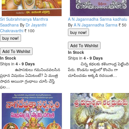
Sri Subrahmanya Manthra
A N Jagannadha Sarma kadhalu
Saadhana
By
Dr Jayanthi
By
A N Jagannadha Sarma
50
Rs.
Chakravarthi
100
Rs.
In Stock
In Stock
Ships in
4 - 9 Days
Ships in
4 - 9 Days
చిన్న కథలకు కళింగాంధ్ర పెట్టింది
ఉపాసకులు గమనించవలసిన
పేరు. కొండను అద్దంలో కొంచెం గా
ప్రధాన విషయం ఏమిటంటే? ఏ మంత్ర
చూపించడం అక్కడి రచయిత…
సాధన అయినా గ్రంథాలు చూసి చేస్తే
ఫల…