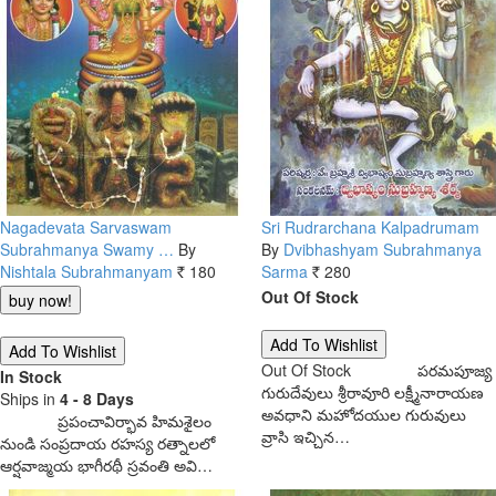
Nagadevata Sarvaswam
Sri Rudrarchana Kalpadrumam
Subrahmanya Swamy …
By
By
Dvibhashyam Subrahmanya
Nishtala Subrahmanyam
180
Sarma
280
Rs.
Rs.
Out Of Stock
Out Of Stock
పరమపూజ్య
In Stock
గురుదేవులు శ్రీరావూరి లక్ష్మీనారాయణ
Ships in
4 - 8 Days
అవధాని మహోదయుల గురువులు
ప్రపంచావిర్భావ హిమశైలం
వ్రాసి ఇచ్చిన…
నుండి సంప్రదాయ రహస్య రత్నాలలో
ఆర్షవాజ్మయ భాగీరథీ స్రవంతి అవి…