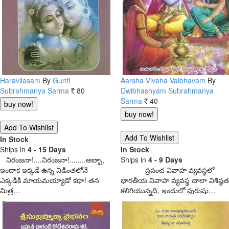
Haravilasam
By
Gunti
Aarsha Vivaha Vaibhavam
By
Subrahmanya Sarma
80
Dwibhashyam Subrahmanya
Rs.
Sarma
40
Rs.
In Stock
Ships in
4 - 15 Days
In Stock
నిరంజనా!....నిరంజనా!........అబ్బా,
Ships in
4 - 9 Days
ఇందాక ఇక్కడే ఉన్న విడింతలోనే
ప్రపంచ వివాహ వ్యవస్థలో
ఎక్కడికి మాయమయ్యాడో కథా! తన
భారతీయ వివాహ వ్యవస్థ చాలా విశిష్ఠత
మిత్ర…
కలిగియున్నది, ఇందులో పురుషు…