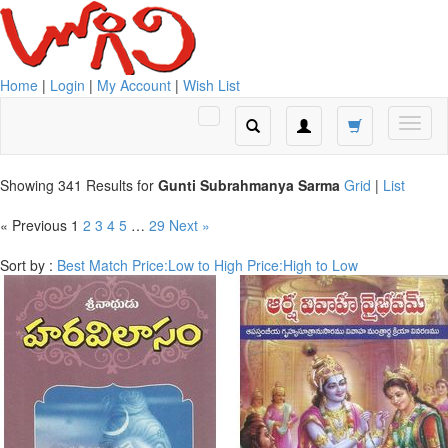
Home
|
Login
|
My Account
|
Wish List
Showing 341 Results for
Gunti Subrahmanya Sarma
Grid
|
List
« Previous
1
2
3
4
5
…
29
Next »
Sort by :
Best Match
Price:Low to High
Price:High to Low