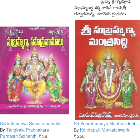
బ్రహ్మ శ్రీ గొల్లపూడి
సుబ్రహ్మణ్య శర్మ గారిచే గాయత్రీ
తత్వరహస్య మానెడు గ్రంధము…
Subrahmanya Sahasranamalu
Sri Subrahmanya Mantrasiddhi
By
Tangirala Prabhakara
By
Kondapalli Venkateswarlu
Purnaiah Sidhanthi
36
250
Rs.
Rs.