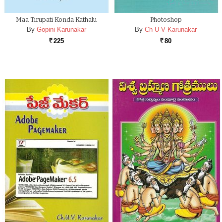
Maa Tirupati Konda Kathalu
Photoshop
By
Gopini Karunakar
By
Ch U V Karunakar
225
80
Rs.
Rs.