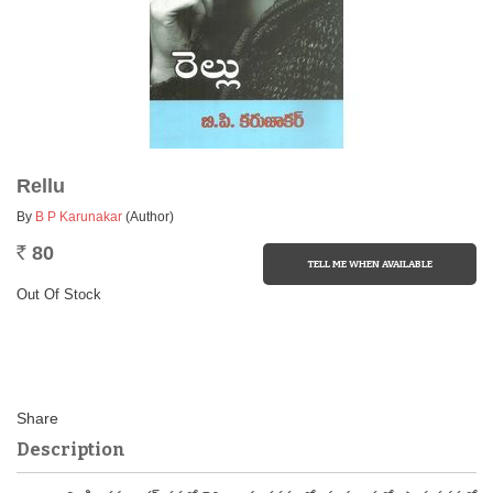
Rellu
By
B P Karunakar
(Author)
80
Rs.
Out Of Stock
Description