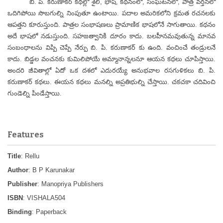
బి. పి. కరుణాకర్ కథల్లో శైలి, భాష, కథనంలో, సంఘటనలో, పాత్ర వర్తనలో
ఒదిగిపోయి సొబగుల్ని నింపుతూ ఉంటాయి. పదాల అమరికలోని క్రమత రచనలకు
ఆపత్తని కూరుస్తుంది. పాత్రల సంభాషణలు ప్రామాణిక భాషలోనే సాగుతాయి. కథనం
అదే భాషలో నడుస్తుంది. సహజత్వానికి దూరం కాదు. బలహీనమవుతున్న మానవ
సంబంధాలను విప్పి చెప్పే నేర్పు బి. పి. కరుణాకర్ కు ఉంది. వంచించే తండ్రులనే
కాదు. బిడ్డల వంచనకు కుమిలిపోయే అమ్మానాన్నలనూ ఆయన కథలు చూపిస్తాయి.
అందరి జీవితాల్లో ఏదో ఒక దశలో ఎదురయ్యే అనుభవాల రసగుళికలు బి. పి.
కరుణాకర్ కథలు. ఈయన కథలు మనల్ని అప్రతిభుల్ని చేస్తాయి. చకచకా చదివించి
గుండెల్ని పిండేస్తాయి.
Features
Title
: Rellu
Author
: B P Karunakar
Publisher
: Manopriya Publishers
ISBN
: VISHALA504
Binding
: Paperback