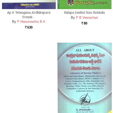
Ap & Telangana Ardhikapara
Kalapa Janthri Size Kolatalu
Srmuti …
By
P B Veerachari
By
P Hanumanthu B A
80
Rs.
630
Rs.