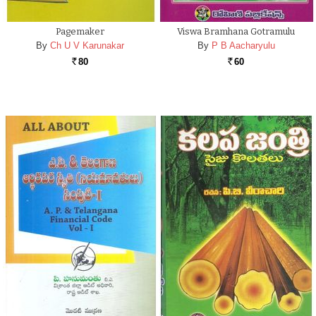
Pagemaker
Viswa Bramhana Gotramulu
By
Ch U V Karunakar
By
P B Aacharyulu
80
60
Rs.
Rs.