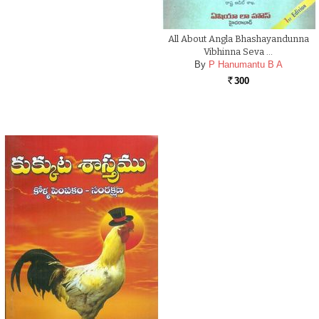
All About Angla Bhashayandunna
Vibhinna Seva …
By
P Hanumantu B A
300
Rs.