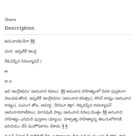
Description
అనువాదకుడిగా శ్రీశ్రీ
చంది. ఇప్పటికే 'ఆంధ్ర
రేకువిప్పిన రివల్యూషన్ (
అ
కా ల
ఇది 'ఆంద్రీకథనం' (అనువాద కథలు). శ్రీశ్రీ అనువాద సాహిత్యంలో చివరి పుస్తకంగా
వెలువడుతోంది. ఇప్పటికే 'ఆంద్రీకవనం' (అనువాద కవిత్వం), లెనిన్ కావ్యం (అనువాద
కావ్యం), సంపెంగ తోట, అమ్మా!, నేరమూ శిక్షా!, రెక్కవిప్పిన రివల్యూషన్'
(అనువాదనాటికలు), మానవుడి పాట్లు (అనువాద నవల),మొత్తం శ్రీశ్రీ అనువాద
సాహిత్యం ఎనిమిది పుస్తకాల య్యాయి. పాశ్చాత్య సాహిత్యాన్ని తెలుగులోకానికి
పరిచయం చేసి మహోపకారం చేశాడు శ్రీ శ్రీ