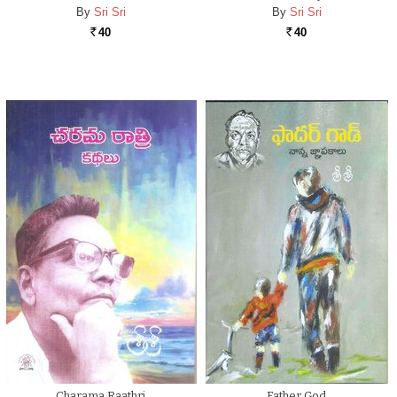
By
Sri Sri
By
Sri Sri
40
40
Rs.
Rs.
Charama Raathri
Father God