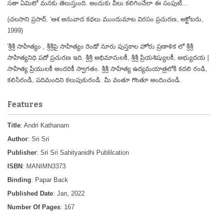
సతా ఏమిటో మనకు తెలుస్తుంది. అందుకు వీలు కలిగించేలా ఈ సంపుటి...
(చలసాని ప్రసాద్. 'ఆశ అనువాద కథలు ముందుమాట విరసం ప్రచురణ, అక్టోబరు,
1999)
'శ్రీశ్రీ సాహిత్యం , శ్రీశ్రీపై సాహిత్యం రెండో నూరు పుస్తకాల హోరు ప్రణాళిక లో శ్రీశ్రీ
సాహిత్యనిధి పదో ప్రచురణ ఇది. శ్రీశ్రీ అభిమానులకీ, శ్రీశ్రీ ప్రియశిష్యులకీ, అభ్యుదయ |
సాహిత్య ప్రియులకీ అందరికీ స్వాగతం. శ్రీశ్రీ సాహిత్య ఉద్యమయాత్రలోకి కదలి రండి,
కలిసిరండి, పదిమందిని కలుపుకురండి. మీ వంతూ గొంతూ అందించండి.
Features
Title
: Andri Kathanam
Author
: Sri Sri
Publisher
: Sri Sri Sahityanidhi Publilcation
ISBN
: MANIMN3373
Binding
: Papar Back
Published Date
: Jan, 2022
Number Of Pages
: 167