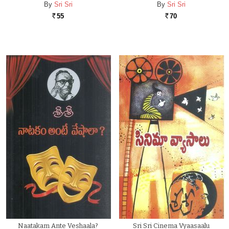
By
Sri Sri
By
Sri Sri
55
70
Rs.
Rs.
Naatakam Ante Veshaala?
Sri Sri Cinema Vyaasaalu