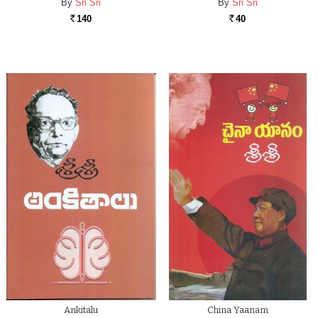
By
Sri Sri
By
Sri Sri
140
40
Rs.
Rs.
Ankitalu
China Yaanam