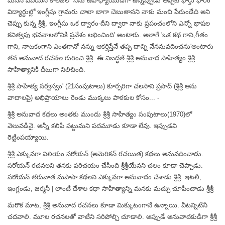
మిసెస్ ఏవియన్ కాలేజీలో నేను ఉపాధ్యాయుడిగా ఉన్నప్పుడు అప్పటి ఫోర్తు ఫారం
విద్యార్థుల్లో ఇంగ్లీషు గ్రామరు చాలా బాగా చెబుతానని నాకు మంచి పేరుండేది అని
చెప్పు కున్న శ్రీశ్రీ, ఇంగ్లీషు ఒక ద్వారం-దీని ద్వారా నాకు ప్రపంచంలోని ఎన్నో భాషల
కవిత్వపు భవనాలలోనికి ప్రవేశం లభించింది' అంటారు. అలాగే 'ఒక కథ గాని,గీతం
గాని, నాటకంగాని ఎంతగానో నన్ను ఆకర్షిస్తేనే తప్ప దాన్ని నేననువదించను'అంటారు
తన అనువాద రచనల గురించి శ్రీశ్రీ. ఈ నిబద్ధతే శ్రీశ్రీ అనువాద సాహిత్యం శ్రీశ్రీ
సాహిత్యానికి దీటుగా నిలిచింది.
శ్రీశ్రీ సాహిత్య సర్వస్వం' (21సంపుటాలు) కూర్పరిగా చలసాని ప్రసాద్ (శ్రీశ్రీ అను
వాదాలపై) అభిప్రాయాలు రెండు ముక్కలు పాఠకుల కోసం... -
శ్రీశ్రీ అనువాద కథలు అంతకు ముందు శ్రీశ్రీ సాహిత్యం సంపుటాలు(1970)లో
వెలువడినై. అన్నీ కలిపి పట్టుమని పదమూడు కూడా లేవు. ఇప్పుడవి
రెట్టింపయ్యాయి.
శ్రీశ్రీ ఎక్కువగా విలియం సరోయన్ (అమెరికన్ రచయిత) కథలు అనువదించాడు.
సరోయన్ రచనలని తనకు పరిచయం చేసింది శ్రీశ్రీయేనని చలం కూడా చెప్పాడు.
సరోయన్ తరువాత మపాసా కథలని ఎక్కువగా అనువాదం చేశాడు శ్రీశ్రీ. ఇటలీ,
ఇంగ్లండు, జర్మనీ | లాంటి దేశాల కథా సాహిత్యాన్ని మనకు మచ్చు చూపించాడు శ్రీశ్రీ
మరొక మాట, శ్రీశ్రీ అనువాద రచనలు కూడా మిక్కుటంగానే ఉన్నాయి. వీటన్నిటినీ
చదవాలి. మూల రచనలతో వాటిని సరిపోల్చి చూడాలి. అప్పుడే అనువాదకుడిగా శ్రీశ్రీ