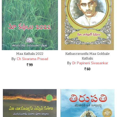
Maa Kathalu 2022
Kathasravanthi Maa Gokhale
Kathalu
By
Ch Sivarama Prasad
By
Dr Papineni Sivasankar
99
Rs.
60
Rs.