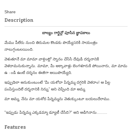
Description
బాల్యం గార్డెన్లో పూసిన జ్ఞాపకాలు
మేము పీలేరు నుంచి తిరుమల కొండకు పొయ్యేసరికి సాయంత్రం
నాలుగ్గంటలయింది.
వెళుతూనే మా మామా వాళ్లింట్లో స్నానం చేసేసి దేవుడి దర్శనానికి
వెళదామనుకున్నాను. మామా, మీ అక్కావాళ్లు బెంగళూరుకి పోయినారు, మా మామ
ఉ ండి ఉంటే దర్శనం ఈజీగా అయిపొయ్యేది.
ఇప్పుడెలా అనుకుంటుంటే “మీ యశోదా పిన్నమ్మ దగ్గరికి వెళదాం! ఆ పిల్ల
పంపిస్తుందిలే దర్శనానికి నిన్ను” అని చెప్పింది మా అమ్మ.
మా అమ్మ, నేను మా యశోద పిన్నమ్మను వెతుక్కుంటూ బయలుదేరాము.
"ఇప్పుడు పిన్నమ్మ ఎక్కడమ్మా డ్యూటీ చేసేది?" అని అడిగినాను.........
Features