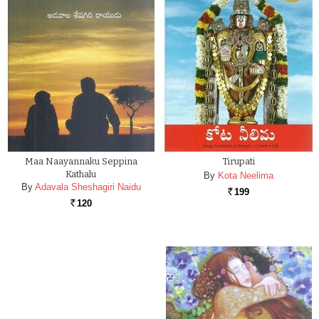
Maa Naayannaku Seppina
Tirupati
Kathalu
By
Kota Neelima
By
Adavala Sheshagiri Naidu
199
Rs.
120
Rs.