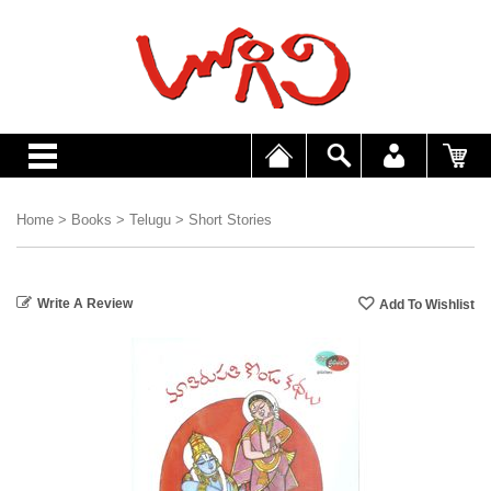
Home
>
Books
>
Telugu
>
Short Stories
Write A Review