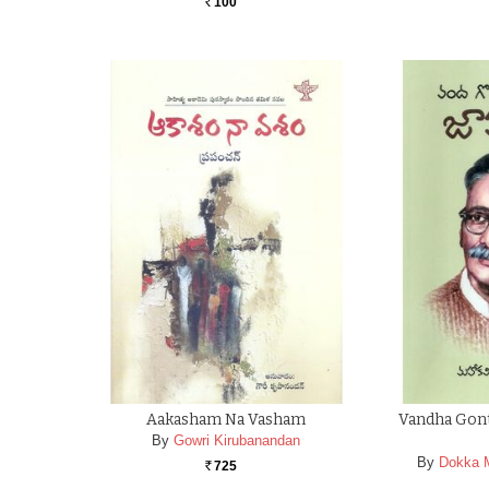
100
Rs.
Aakasham Na Vasham
Vandha Gont
By
Gowri Kirubanandan
By
Dokka 
725
Rs.