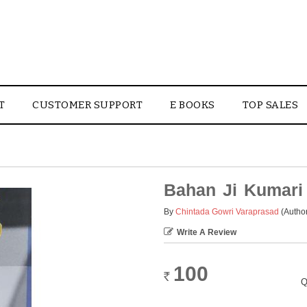
T
CUSTOMER SUPPORT
E BOOKS
TOP SALES
Bahan Ji Kumari
By
Chintada Gowri Varaprasad
(Autho
Write A Review
100
Rs.
Q