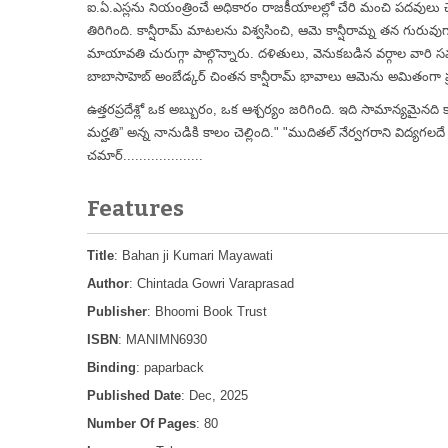
ఐ.ఏ.ఎస్లను నియంత్రించే అధికారం రాజకీయాలల్లో చేరి మంచి పదవులు
తిరిగింది. కాన్షీరామ్ మాటలను విశ్వసించి, ఆమె కాన్షీరామ్న తన గురువ
మాయావతి చురుగ్గా పాల్గొన్నారు. దళితులు, వెనుకబడిన వర్గాల వారి సమ
బాబాసాహెబ్ అంబేడ్కర్ చింతన కాన్షీరామ్ భావాలు ఆమెను అమితంగా ప
ఉత్తరప్రదేశ్లో ఒక అబ్బురం, ఒక ఆశ్చర్యం జరిగింది. ఇది సామాన్యమైనది కా
మర్హతి” అన్న నానుడికి కాలం చెల్లింది." "ముదితల్ నేర్వగరాని విద్యగలదే మ
చమార్....................
Features
Title
: Bahan ji Kumari Mayawati
Author
: Chintada Gowri Varaprasad
Publisher
: Bhoomi Book Trust
ISBN
: MANIMN6930
Binding
: paparback
Published Date
: Dec, 2025
Number Of Pages
: 80