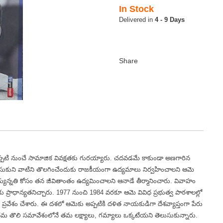
In Stock
4 - 9 Days
ప్పటి నుంచే సామాజిక వివక్షతకు గురయ్యారు. చదవడమే కాకుండా అణగారిన
లుసుకుని వాటిని తొలగించేందుకు రాజకీయంగా ఉద్యమాలు నిర్వహించాలని ఆమె
్యున్నతి కోసం తన జీవితాంతం ఉద్యమించాలని ఆనాడే తీర్మానించారు. వివాహం
 ప్రాధాన్యతనిచ్చారు. 1977 నుంచి 1984 వరకూ ఆమె వివిధ ప్రభుత్వ పాఠశాలల్లో
ప్రవేశం చేశారు. ఈ దశలో ఆమెకు అప్పటికి దళిత నాయకుడిగా దేశవ్యాప్తంగా పేరు
ూ తమ తొలి సమావేశంలోనే తమ లక్ష్యాలు, గమ్యాలు ఒక్కటేయని తెలుసుకున్నారు.