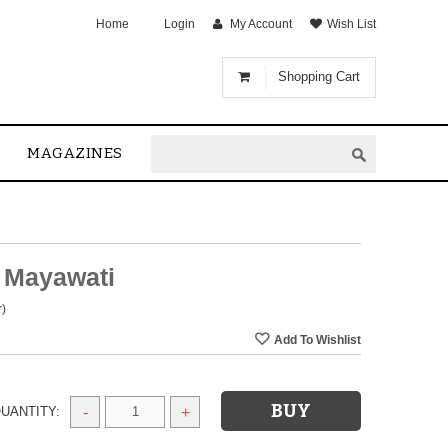
Home
Login
My Account
Wish List
Shopping Cart
MAGAZINES
 Mayawati
r)
UANTITY:
-
+