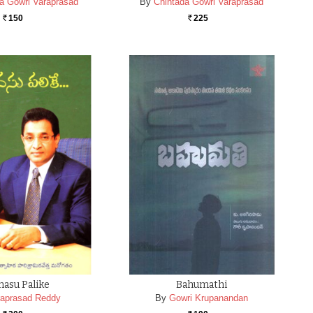
a Gowri Varaprasad
By
Chintada Gowri Varaprasad
150
225
Rs.
Rs.
asu Palike
Bahumathi
raprasad Reddy
By
Gowri Krupanandan