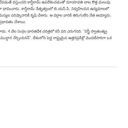
 చేపడుతే వస్తుందని కాన్షీరామ్ ఉపదేశించడంతో మాయావతి బాట కొత్త మలుపు
ుగా భావించారు. కాన్షీరామ్ నేతృత్వంలో బి.యస్.పి. నిర్వహించిన ఉద్యమాలలో
స్యల పరిష్కారానికి కృషి చేశారు. ఆ వర్గాల వారికి తిరుగులేని నేత అయ్యారు.
్రభావితం చేశాయి.
దు. 4 వేల సం||ల భారతదేశ చరిత్రలో కనీ విని ఎరుగనిది. "నస్త్రీ స్వాతంత్య్ర
ుద్దార నేర్పించినన్”. దేశంలోని పెద్ద రాష్ట్రమైన ఉత్తరప్రదేశ్లో మొదటిసారిగా ఒక