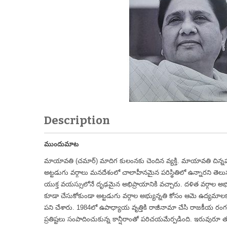
Description
ముందుమాట
మాయావతి (చమార్) మాదిగ కులంనకు చెందిన వ్యక్తి. మాయావతి చిన్న
అట్టడుగు వర్గాలు మనదేశంలో చాలాహీనమైన పరిస్థితిలో ఉన్నారని తె
యుక్త వయస్సులోనే దృఢమైన అభిప్రాయానికి వచ్చారు. దళిత వర్గాల అభ
కూడా చేసుకోకుండా అట్టడుగు వర్గాల అభ్యున్నతి కోసం ఆమె ఉద్యమాలకు
పని చేశారు. 1984లో ఉపాధ్యాయ వృత్తికి రాజీనామా చేసి రాజకీయ రంగ 
ప్రతిష్టలు సంపాదించుకున్న కాన్షీరాంతో పరిచయమేర్పడింది. ఇరువుర