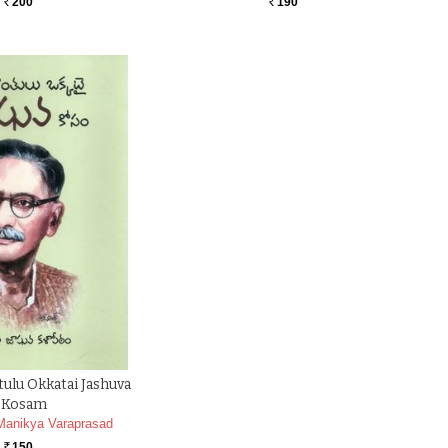
200
190
Rs.
Rs.
ulu Okkatai Jashuva
Kosam
Manikya Varaprasad
150
Rs.