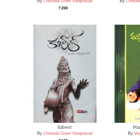
By
Chintada Gowri Varaprasad
By
Chintad
200
Rs.
Kabeer
Man
By
Chintada Gowri Varaprasad
By
Va