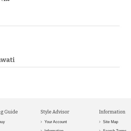
awati
g Guide
Style Advisor
Information
buy
Your Account
Site Map
Information
Search Terms