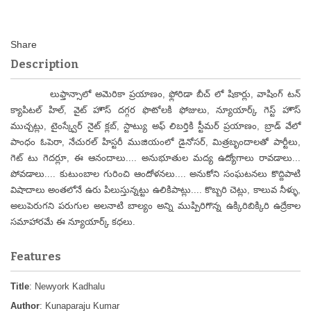
Description
లుఫ్తాన్సాలో అమెరికా ప్రయాణం, ఫ్లోరిడా బీచ్ లో షికార్లు, వాషింగ్ టన్
క్యాపిటల్ హిల్, వైట్ హౌస్ దగ్గర ఫొటోలకి ఫోజులు, న్యూయార్క్ గెస్ట్ హౌస్
ముచ్చట్లు, టైంస్క్వేర్ నైట్ క్లబ్, స్టాట్యు అఫ్ లిబర్తికి స్టీమర్ ప్రయాణం, బ్రాడ్ వేలో
పాంధం ఓపెరా, నేచురల్ హిస్టరీ ముజియంలో డైనోసర్, మిత్రబృందాలతో పార్టీలు,
గెట్ టు గెదర్లూ, ఈ ఆనందాలు.... అనుభూతుల మద్య ఉద్యోగాలు రావడాలు...
పోవడాలు.... కుటుంబాల గురించి ఆందోళనలు.... అనుకోని సంఘటనలు కొద్దిపాటి
విషాదాలు అంతలోనే ఉరు పిలుస్తున్నట్టు ఉలికిపాట్లు.... కొబ్బరి చెట్లు, కాలువ నీళ్ళు,
అలుపెరుగని పరుగుల అలనాటి బాల్యం అన్ని ముప్పిరిగొన్న ఉక్కిరిబిక్కిరి ఉద్రేకాల
సమాహారమే ఈ న్యూయార్క్ కధలు.
Features
Title
: Newyork Kadhalu
Author
: Kunaparaju Kumar