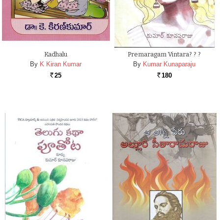
Kadhalu
Premaragam Vintara? ? ?
By
K Kiran Kumar
By
Kumar Kunaparaju
25
180
Rs.
Rs.